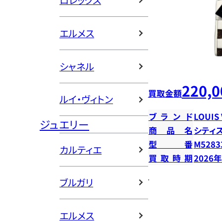
ロレックス
エルメス
シャネル
220,0
買取金額
ルイ・ヴィトン
ブランド
LOUIS
ジュエリー
商品名
シティ
型番
M5283
カルティエ
買取時期
2026
ブルガリ
エルメス