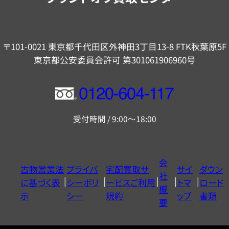
〒101-0021 東京都千代田区外神田3丁目13-8 FTK秋葉原5F
東京都公安委員会許可 第301061906960号
フ
リ
受付時間 / 9:00～18:00
ー
ダ
イ
会
古物営業法
プライバ
宅配買取サ
サイ
ダウン
ヤ
社
に基づく表
シーポリ
ービスご利用
トマ
ロード
ル
概
示
シー
規約
ップ
書類
0120604117
要