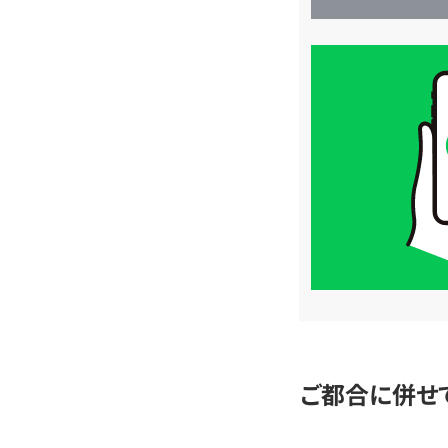
買
取
価
格
は
LINE
簡
単
査
定
ご都合に併せ