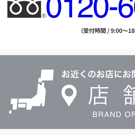
フ
リ
ー
ダ
（受付時間 / 9:00～18
イ
ヤ
ル
店
0120604117
舗
検
索