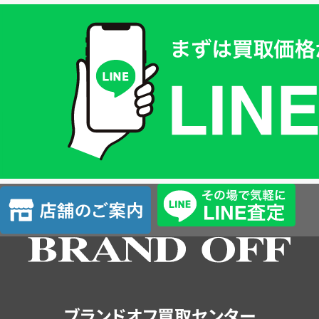
買
取
価
格
は
LINE
簡
単
査
店
定
舗
の
ご
案
内
ブランドオフ買取センター