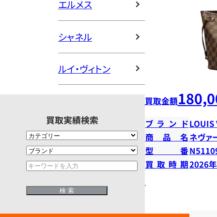
エルメス
シャネル
ルイ・ヴィトン
180,0
買取金額
買取実績検索
ブランド
LOUIS
商品名
ネヴァ
型番
N5110
買取時期
2026