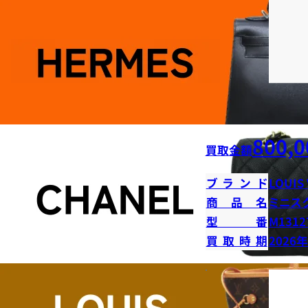
800,0
買取金額
ブランド
LOUIS
商品名
ミニス
型番
M1312
買取時期
2026