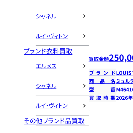
シャネル
ルイ・ヴィトン
ブランド衣料買取
250,0
買取金額
エルメス
ブランド
LOUIS
商品名
ミュル
シャネル
型番
M4641
買取時期
2026
ルイ・ヴィトン
その他ブランド品買取