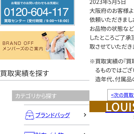
2023年5月5日
フ
大阪府のお客様よ
リ
依頼いただきまし
ー
お品物の状態など
ダ
したところご了承
イ
取させていただき
ヤ
ル
※買取実績の『買
0120604117
るものではござ
買取実績を探す
造年代、付属品
<
次の買取
カテゴリから探す
LOUI
ブランドバッグ