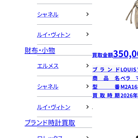
シャネル
ルイ・ヴィトン
財布・小物
350,0
買取金額
エルメス
ブランド
LOUIS
商品名
ベラ 
シャネル
型番
M2A16
買取時期
2026
ルイ・ヴィトン
ブランド時計買取