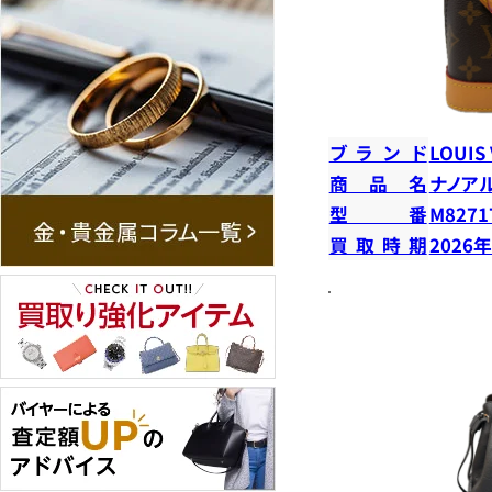
ブランド
LOUIS
商品名
ナノア
型番
M8271
買取時期
2026