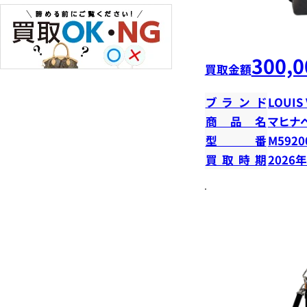
300,0
買取金額
ブランド
LOUIS
商品名
マヒナ
型番
M5920
買取時期
2026