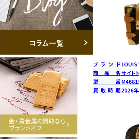
ブランド
LOUIS
商品名
サイド
型番
M4681
買取時期
2026