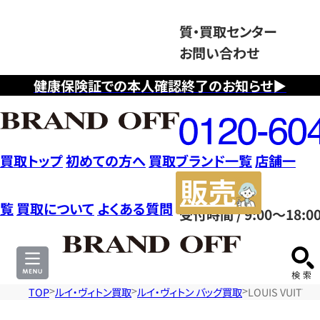
質・買取センター
お問い合わせ
健康保険証での本人確認終了のお知らせ▶
フ
リ
ー
ダ
買取トップ
初めての方へ
買取ブランド一覧
店舗一
イ
販
ヤ
売
覧
買取について
よくある質問
受付時間 / 9:00～18:0
ル
サ
0120604117
イ
ト
TOP
ルイ・ヴィトン買取
ルイ・ヴィトン バッグ買取
LOUIS VUIT