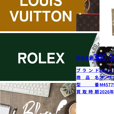
300,0
買取金額
ブランド
LOUIS
商品名
オンザ
型番
M4577
買取時期
2026