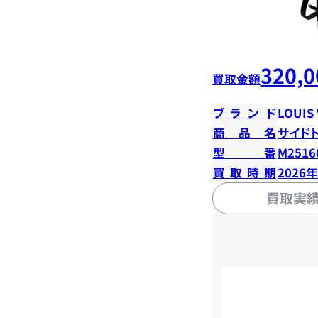
320,0
買取金額
ブランド
LOUIS
商品名
サイド
型番
M2516
買取時期
2026
買取実