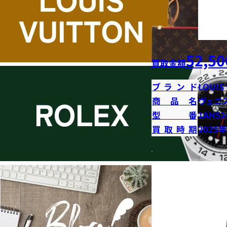
52,50
買取金額
ブランド
LOUIS
商品名
ヴェニ
型番
1AH52
買取時期
2025