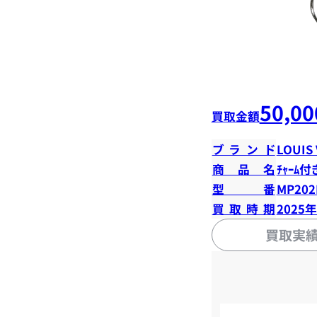
50,00
買取金額
ブランド
LOUIS
商品名
ﾁｬｰﾑ付
型番
MP20
買取時期
2025
買取実