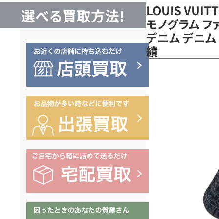
LOUIS VUI
選べる買取方法!
モノグラム フ
デニム デニム
績