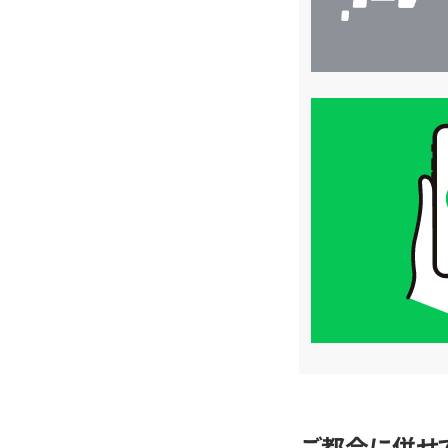
買
取
価
格
は
LINE
簡
単
査
定
ご都合に併せ