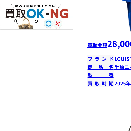
28,00
買取金額
ブランド
LOUIS
商品名
半袖ニ
型番
買取時期
2025