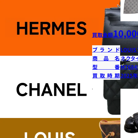
10,00
買取金額
ブランド
LOUIS
商品名
ネクタ
型番
M7684
買取時期
2025