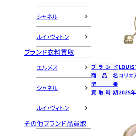
シャネル
ルイ・ヴィトン
ブランド衣料買取
ブランド
LOUIS
エルメス
商品名
コリエ
型番
シャネル
買取時期
2025
ルイ・ヴィトン
その他ブランド品買取