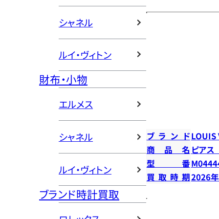
シャネル
ルイ・ヴィトン
財布・小物
エルメス
ブランド
LOUIS
シャネル
商品名
ピアス
型番
M0444
ルイ・ヴィトン
買取時期
2026
ブランド時計買取