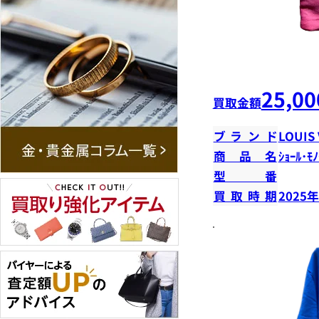
25,00
買取金額
ブランド
LOUIS
商品名
ｼｮｰﾙ･ﾓﾉ
型番
買取時期
2025