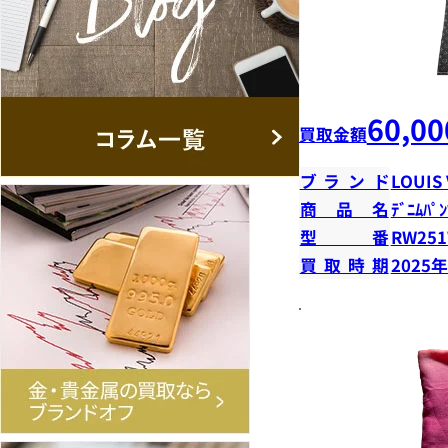
60,00
買取金額
ブランド
LOUIS
商品名
ﾃﾞﾆﾑﾊﾟﾝ
型番
RW251
買取時期
2025