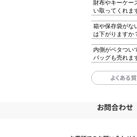
財布やキーケー
い取ってくれま
箱や保存袋がな
は下がりますか
内側がベタつい
バッグも売れま
よくある
お問合わせ