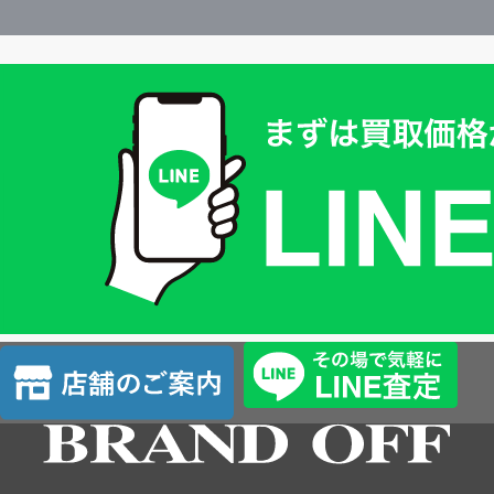
買
取
価
格
は
LINE
簡
単
査
店
定
舗
の
ご
案