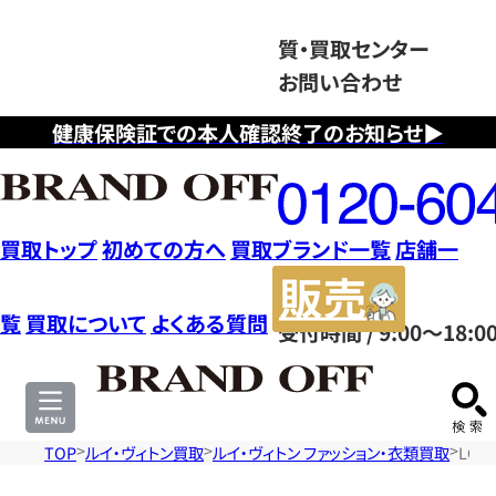
質・買取センター
お問い合わせ
健康保険証での本人確認終了のお知らせ▶
フ
リ
ー
ダ
買取トップ
初めての方へ
買取ブランド一覧
店舗一
イ
販
ヤ
売
覧
買取について
よくある質問
受付時間 / 9:00～18:0
ル
サ
0120604117
イ
ト
TOP
ルイ・ヴィトン買取
ルイ・ヴィトン ファッション・衣類買取
LOU