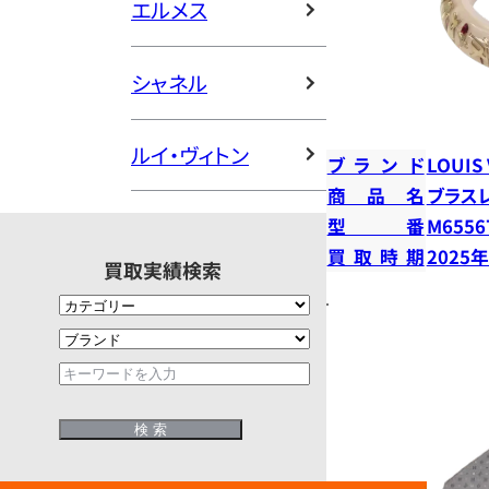
エルメス
シャネル
ルイ・ヴィトン
ブランド
LOUIS
商品名
ブラス
型番
M6556
買取時期
2025
買取実績検索