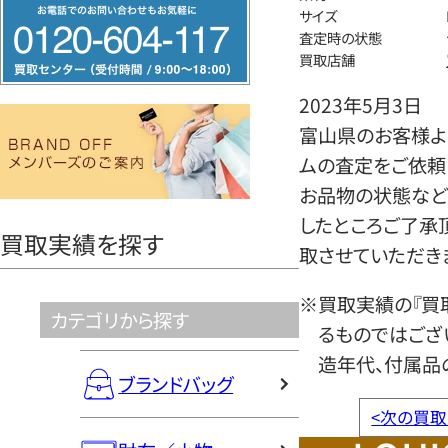
フ
サイズ
リ
査定時の状態
買取店舗
ー
ダ
2023年5月3日
イ
富山県のお客様より
ヤ
ムの査定をご依頼
ル
お品物の状態など
0120604117
したところご了承
買取実績を探す
取させていただき
※買取実績の『買
カテゴリから探す
るものではござ
造年代、付属品
ブランドバッグ
<
次の買取