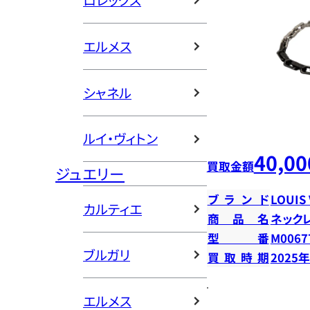
ロレックス
エルメス
シャネル
ルイ・ヴィトン
40,00
買取金額
ジュエリー
ブランド
LOUIS
カルティエ
商品名
ネック
型番
M0067
ブルガリ
買取時期
2025
エルメス