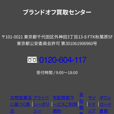
内
ブランドオフ買取センター
〒101-0021 東京都千代田区外神田3丁目13-8 FTK秋葉原5F
東京都公安委員会許可 第301061906960号
フ
リ
受付時間 / 9:00～18:00
ー
ダ
イ
会
古物営業法
プライバ
宅配買取サ
サイ
ダウン
ヤ
社
に基づく表
シーポリ
ービスご利用
トマ
ロード
ル
概
示
シー
規約
ップ
書類