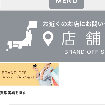
店
舗
検
索
買取実績を探す