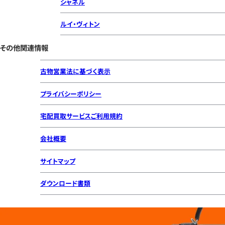
シャネル
ルイ・ヴィトン
その他関連情報
古物営業法に基づく表示
プライバシーポリシー
宅配買取サービスご利用規約
会社概要
サイトマップ
ダウンロード書類