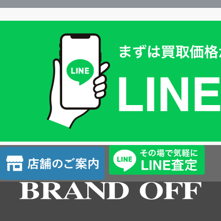
買
取
価
格
は
LINE
簡
単
査
店
定
舗
の
ご
案