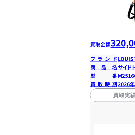
320,0
買取金額
ブランド
LOUIS
商品名
サイド
型番
M2516
買取時期
2026
買取実