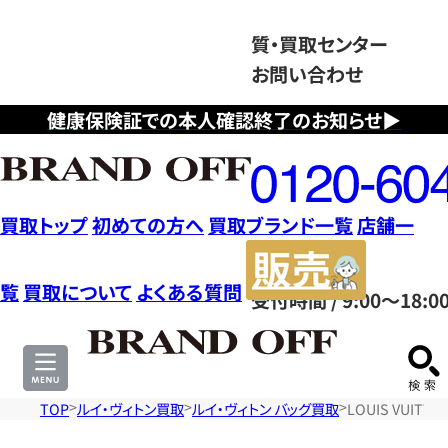
質・買取センター
お問い合わせ
健康保険証での本人確認終了のお知らせ▶
フ
リ
ー
ダ
買取トップ
初めての方へ
買取ブランド一覧
店舗一
イ
販
ヤ
売
覧
買取について
よくある質問
受付時間 / 9:00～18:0
ル
サ
0120604117
イ
ト
TOP
ルイ・ヴィトン買取
ルイ・ヴィトン バッグ買取
LOUIS VUI