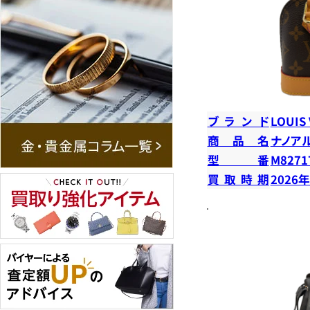
ブランド
LOUIS
商品名
ナノア
型番
M8271
買取時期
2026