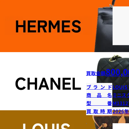
800,0
買取金額
ブランド
LOUIS
商品名
ミニス
型番
M1312
買取時期
2026