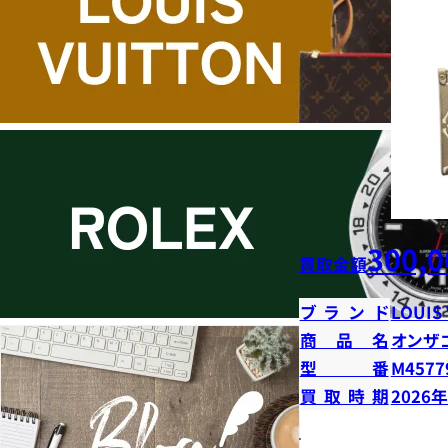
300,0
買取金額
ブランド
LOUIS
商品名
オンザ
型番
M4577
買取時期
2026