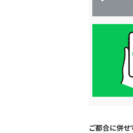
買
取
価
格
は
LINE
簡
単
査
定
ご都合に併せ