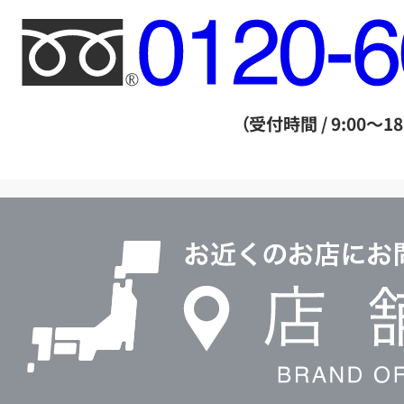
フ
リ
ー
ダ
（受付時間 / 9:00～18
イ
ヤ
ル
店
0120604117
舗
検
索