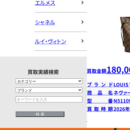
エルメス
シャネル
ルイ・ヴィトン
180,0
買取金額
買取実績検索
ブランド
LOUIS
商品名
ネヴァ
型番
N5110
買取時期
2026