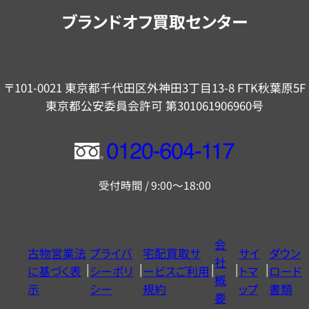
内
ブランドオフ買取センター
〒101-0021 東京都千代田区外神田3丁目13-8 FTK秋葉原5F
東京都公安委員会許可 第301061906960号
フ
リ
受付時間 / 9:00～18:00
ー
ダ
イ
会
古物営業法
プライバ
宅配買取サ
サイ
ダウン
ヤ
社
に基づく表
シーポリ
ービスご利用
トマ
ロード
ル
概
示
シー
規約
ップ
書類
0120604117
要