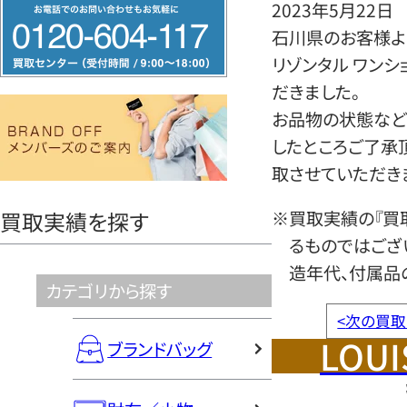
フ
2023年5月22日
リ
石川県のお客様より
ー
リゾンタル ワン
ダ
だきました。
イ
お品物の状態など
ヤ
したところご了承
ル
取させていただき
0120604117
※買取実績の『買
買取実績を探す
るものではござ
造年代、付属品
カテゴリから探す
<
次の買取
LOUI
ブランドバッグ