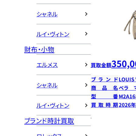
シャネル
ルイ・ヴィトン
財布・小物
350,0
エルメス
買取金額
ブランド
LOUIS
シャネル
商品名
ベラ 
型番
M2A16
ルイ・ヴィトン
買取時期
2026
ブランド時計買取