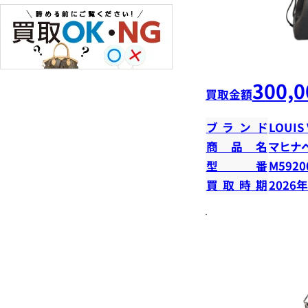
300,0
買取金額
ブランド
LOUIS
商品名
マヒナ
型番
M5920
買取時期
2026