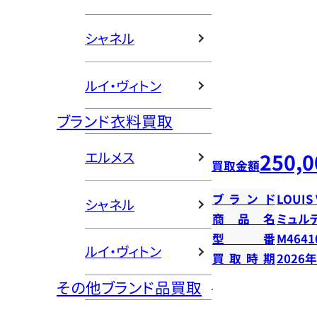
シャネル
ルイ・ヴィトン
ブランド衣料買取
250,0
エルメス
買取金額
ブランド
LOUIS
シャネル
商品名
ミュル
型番
M4641
ルイ・ヴィトン
買取時期
2026
その他ブランド品買取