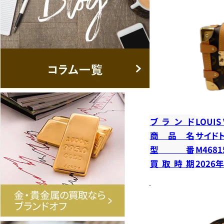
ブランド
LOUIS
商品名
サイド
型番
M4681
買取時期
2026