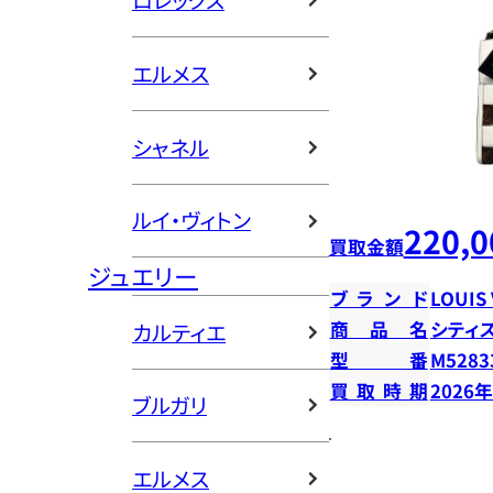
ロレックス
エルメス
シャネル
ルイ・ヴィトン
220,0
買取金額
ジュエリー
ブランド
LOUIS
商品名
シティ
カルティエ
型番
M5283
買取時期
2026
ブルガリ
エルメス