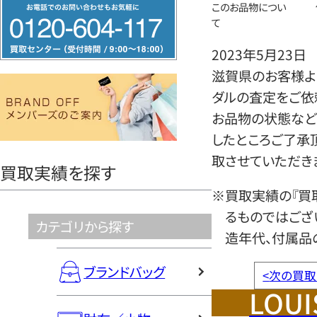
フ
このお品物につい
て
リ
ー
2023年5月23日
ダ
滋賀県のお客様よ
イ
ダルの査定をご依
ヤ
お品物の状態など
ル
したところご了承
0120604117
取させていただき
買取実績を探す
※買取実績の『買
るものではござ
カテゴリから探す
造年代、付属品
ブランドバッグ
<
次の買取
LOUI