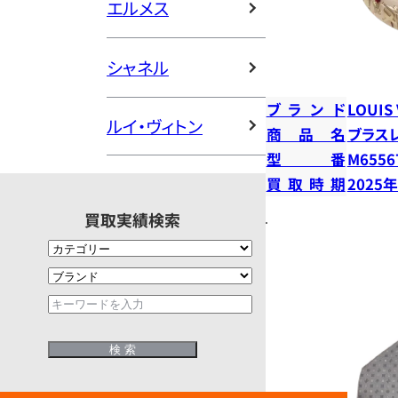
エルメス
シャネル
ブランド
LOUIS
ルイ・ヴィトン
商品名
ブラス
型番
M6556
買取時期
2025
買取実績検索