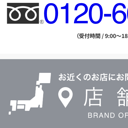
フ
リ
ー
ダ
（受付時間 / 9:00～18
イ
ヤ
ル
店
0120604117
舗
検
索