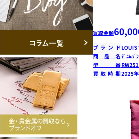
60,00
買取金額
ブランド
LOUIS
商品名
ﾃﾞﾆﾑﾊﾟﾝ
型番
RW251
買取時期
2025