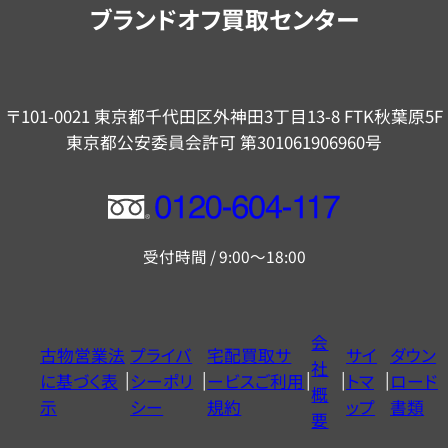
ブランドオフ買取センター
〒101-0021 東京都千代田区外神田3丁目13-8 FTK秋葉原5F
東京都公安委員会許可 第301061906960号
フ
リ
受付時間 / 9:00～18:00
ー
ダ
イ
会
古物営業法
プライバ
宅配買取サ
サイ
ダウン
ヤ
社
に基づく表
シーポリ
ービスご利用
トマ
ロード
ル
概
示
シー
規約
ップ
書類
0120604117
要