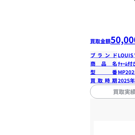
50,00
買取金額
ブランド
LOUIS
商品名
ﾁｬｰﾑ付
型番
MP20
買取時期
2025
買取実