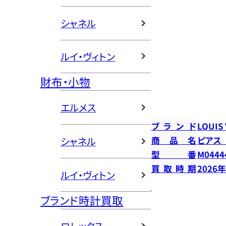
シャネル
ルイ・ヴィトン
財布・小物
エルメス
ブランド
LOUIS
商品名
ピアス
シャネル
型番
M0444
買取時期
2026
ルイ・ヴィトン
ブランド時計買取