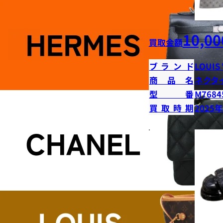
10,00
買取金額
ブランド
LOUIS
商品名
ネクタ
型番
M7684
買取時期
2025