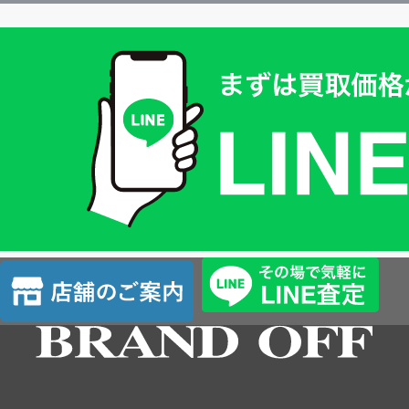
買
取
価
格
は
LINE
簡
単
査
店
定
舗
の
ご
案
内