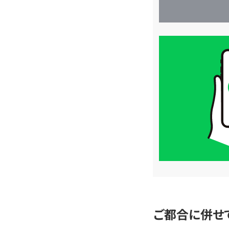
買
取
価
格
は
LINE
簡
単
査
定
ご都合に併せ