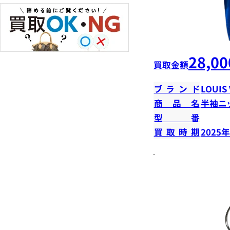
28,00
買取金額
ブランド
LOUIS
商品名
半袖ニ
型番
買取時期
2025