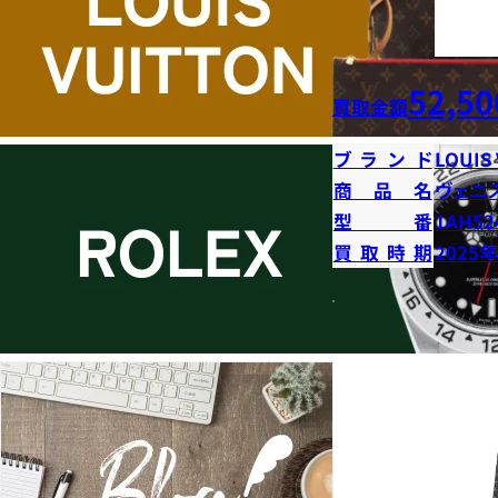
52,50
買取金額
ブランド
LOUIS
商品名
ヴェニ
型番
1AH52
買取時期
2025