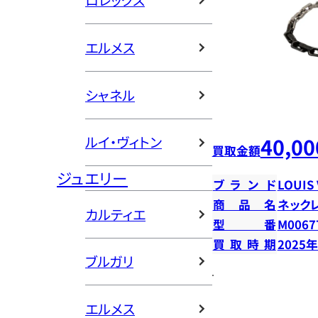
ロレックス
エルメス
シャネル
ルイ・ヴィトン
40,00
買取金額
ジュエリー
ブランド
LOUIS
商品名
ネック
カルティエ
型番
M0067
買取時期
2025
ブルガリ
エルメス