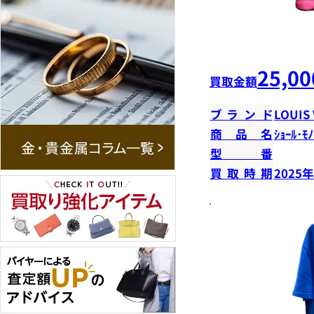
25,00
買取金額
ブランド
LOUIS
商品名
ｼｮｰﾙ･ﾓﾉ
型番
買取時期
2025