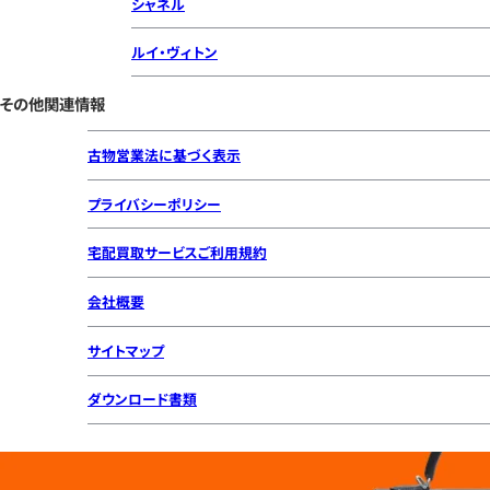
シャネル
ルイ・ヴィトン
その他関連情報
古物営業法に基づく表示
プライバシーポリシー
宅配買取サービスご利用規約
会社概要
サイトマップ
ダウンロード書類