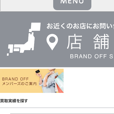
店
舗
検
索
買取実績を探す