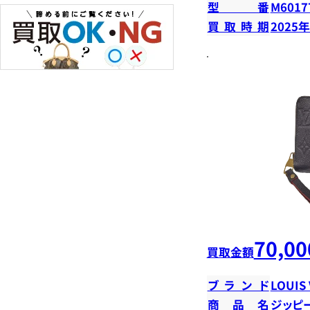
型番
M6017
買取時期
2025
70,00
買取金額
ブランド
LOUIS
商品名
ジッピ