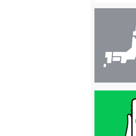
店
舗
検
索
買
取
価
格
は