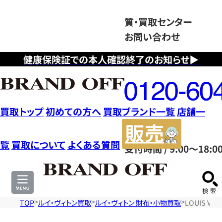
質・買取センター
お問い合わせ
健康保険証での本人確認終了のお知らせ▶
フ
リ
ー
ダ
買取トップ
初めての方へ
買取ブランド一覧
店舗一
イ
販
ヤ
売
覧
買取について
よくある質問
受付時間 / 9:00～18:0
ル
サ
0120604117
イ
ト
TOP
ルイ・ヴィトン買取
ルイ・ヴィトン 財布・小物買取
LOUIS V