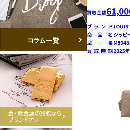
61,00
買取金額
ブランド
LOUIS
商品名
ジッピ
型番
M8048
買取時期
2025