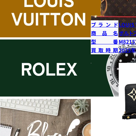
ブランド
LOUIS
商品名
ポルト
型番
M8215
買取時期
2025