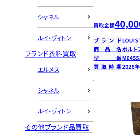
シャネル
40,00
買取金額
ルイ・ヴィトン
ブランド
LOUIS
商品名
ポルト
ブランド衣料買取
型番
M6455
買取時期
2026
エルメス
シャネル
ルイ・ヴィトン
その他ブランド品買取