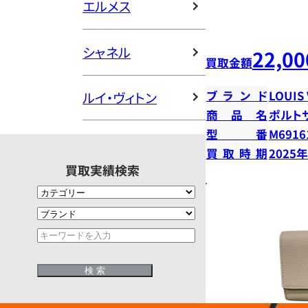
エルメス
シャネル
22,00
買取金額
ブランド
LOUIS
ルイ・ヴィトン
商品名
ポルト
型番
M6916
買取時期
2025
買取実績検索