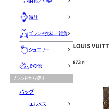
財布／小物
時計
ブランド衣料／雑貨
LOUIS VU
ジュエリー
873
件
その他
ブランドから探す
バッグ
エルメス