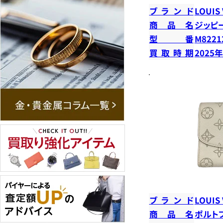
ブランド
LOUIS
商品名
ジッピ
型番
M8221
買取時期
2025
ブランド
LOUIS
商品名
ポルト