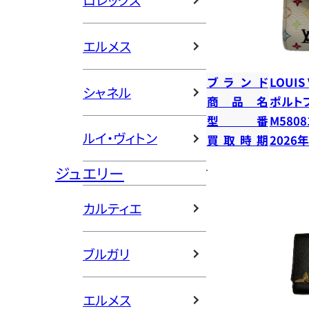
ロレックス
エルメス
ブランド
LOUIS
シャネル
商品名
ポルト
型番
M5808
ルイ・ヴィトン
買取時期
2026
ジュエリー
カルティエ
ブルガリ
エルメス