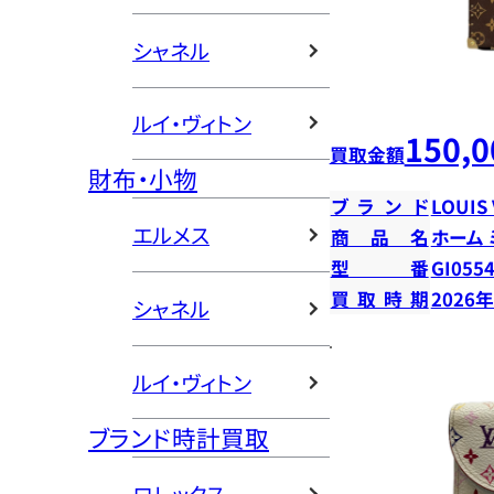
シャネル
ルイ・ヴィトン
150,0
買取金額
財布・小物
ブランド
LOUIS
エルメス
商品名
ホーム
型番
GI055
買取時期
2026
シャネル
ルイ・ヴィトン
ブランド時計買取