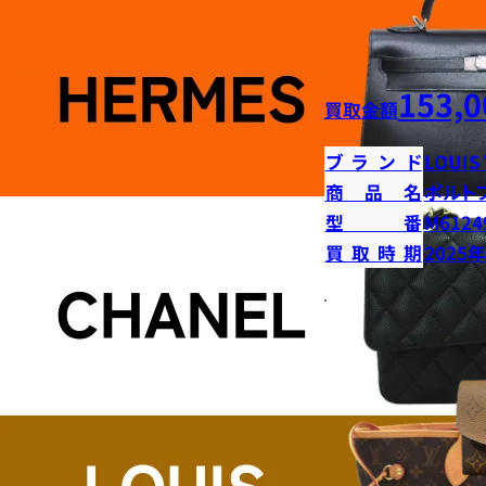
153,0
買取金額
ブランド
LOUIS
商品名
ポルト
型番
M6124
買取時期
2025