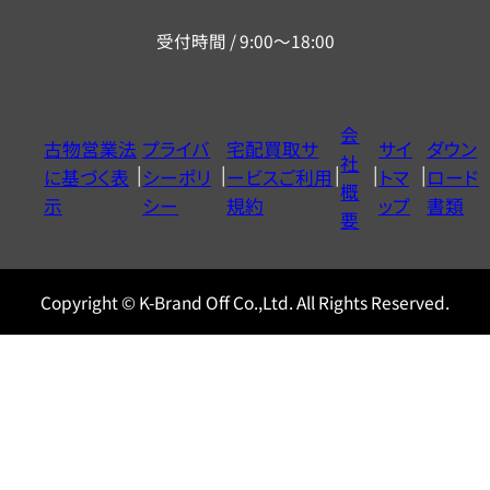
リ
受付時間 / 9:00～18:00
ー
ダ
イ
会
古物営業法
プライバ
宅配買取サ
サイ
ダウン
ヤ
社
に基づく表
シーポリ
ービスご利用
トマ
ロード
ル
概
示
シー
規約
ップ
書類
0120604117
要
Copyright © K-Brand Off Co.,Ltd. All Rights Reserved.