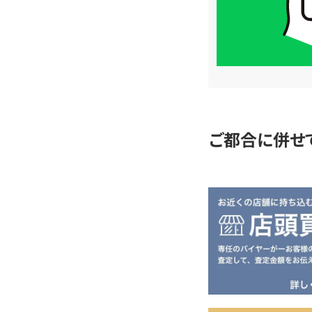
LINE
簡
単
査
定
ご都合に併せ