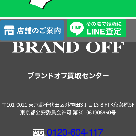
簡
単
査
店
定
舗
の
ご
案
内
ブランドオフ買取センター
〒101-0021 東京都千代田区外神田3丁目13-8 FTK秋葉原5F
東京都公安委員会許可 第301061906960号
フ