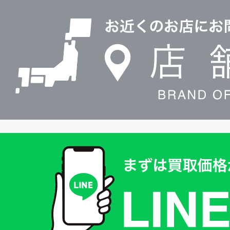
店
0120604117
舗
検
索
買
取
価
格
は
LINE