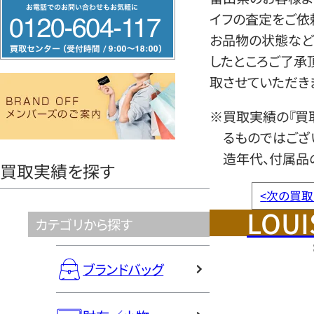
フ
イフの査定をご依
リ
お品物の状態など
ー
したところご了承
ダ
取させていただき
イ
ヤ
※買取実績の『買
ル
るものではござ
0120604117
造年代、付属品
買取実績を探す
<
次の買取
LOUI
カテゴリから探す
ブランドバッグ