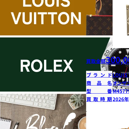
300,0
買取金額
ブランド
LOUIS
商品名
オンザ
型番
M4577
買取時期
2026