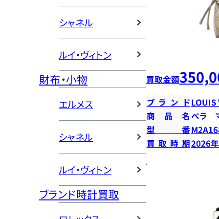
シャネル
ルイ・ヴィトン
350,0
財布・小物
買取金額
ブランド
LOUIS
エルメス
商品名
ベラ 
型番
M2A16
シャネル
買取時期
2026
ルイ・ヴィトン
ブランド時計買取