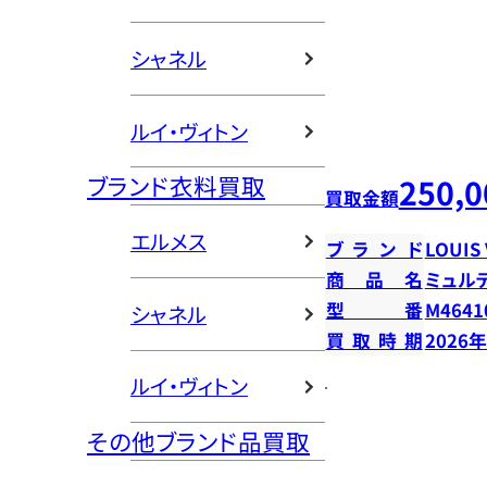
シャネル
ルイ・ヴィトン
ブランド衣料買取
250,0
買取金額
エルメス
ブランド
LOUIS
商品名
ミュル
型番
M4641
シャネル
買取時期
2026
ルイ・ヴィトン
その他ブランド品買取