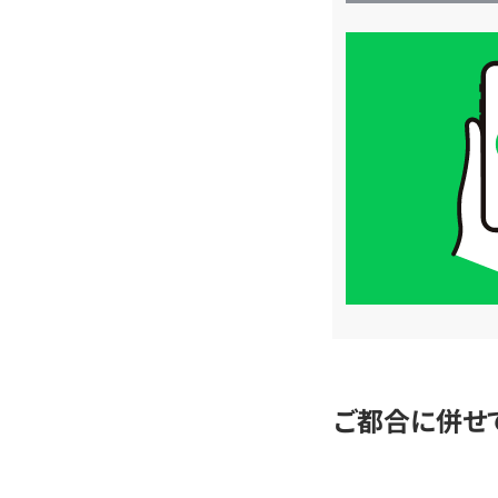
買
取
価
格
は
LINE
簡
単
査
定
ご都合に併せ