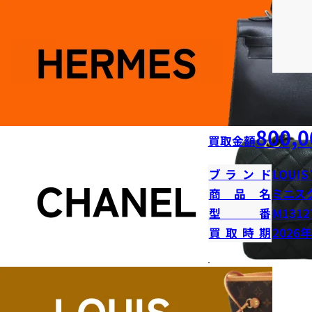
800,0
買取金額
ブランド
LOUIS
商品名
ミニス
型番
M1312
買取時期
2026