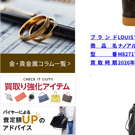
ブランド
LOUIS
商品名
ナノア
型番
M8271
買取時期
2026