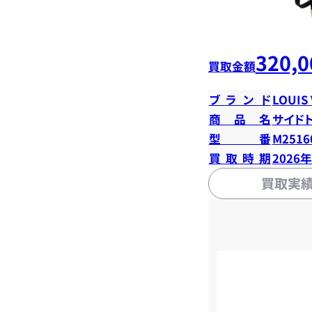
320,0
買取金額
ブランド
LOUIS
商品名
サイド
型番
M2516
買取時期
2026
買取実