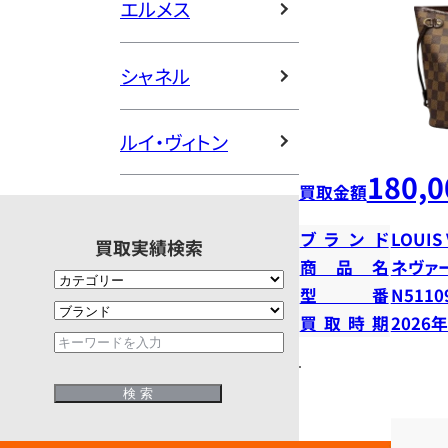
エルメス
シャネル
ルイ・ヴィトン
180,0
買取金額
ブランド
LOUIS
買取実績検索
商品名
ネヴァ
型番
N5110
買取時期
2026