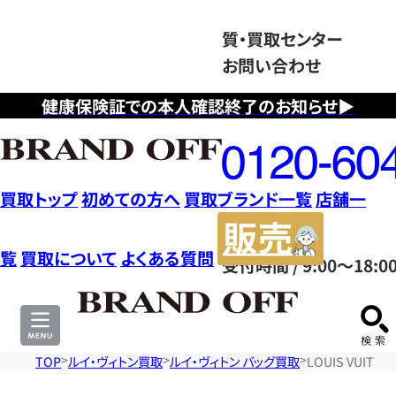
質・買取センター
お問い合わせ
健康保険証での本人確認終了のお知らせ▶
フ
リ
ー
ダ
買取トップ
初めての方へ
買取ブランド一覧
店舗一
イ
販
ヤ
売
覧
買取について
よくある質問
受付時間 / 9:00～18:0
ル
サ
0120604117
イ
ト
TOP
ルイ・ヴィトン買取
ルイ・ヴィトン バッグ買取
LOUIS VUI