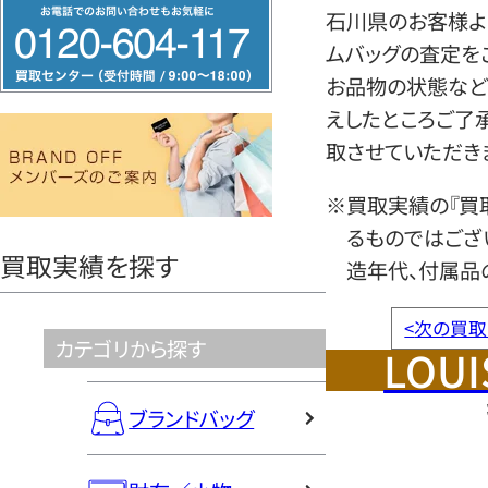
フ
石川県のお客様より
リ
ムバッグの査定を
ー
お品物の状態など
ダ
えしたところご了
イ
取させていただき
ヤ
ル
※買取実績の『買
0120604117
るものではござ
買取実績を探す
造年代、付属品
<
次の買取
カテゴリから探す
LOUI
ブランドバッグ