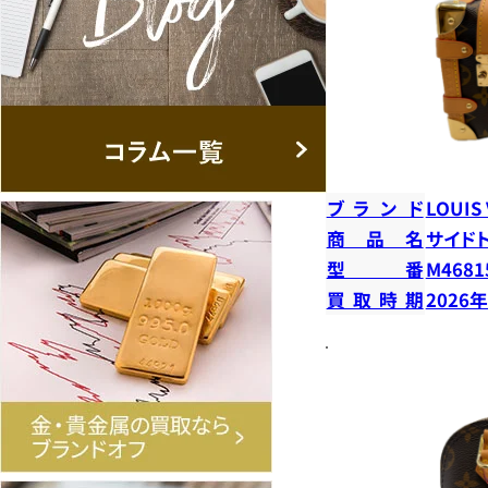
ブランド
LOUIS
商品名
サイド
型番
M4681
買取時期
2026