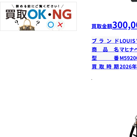
300,0
買取金額
ブランド
LOUIS
商品名
マヒナ
型番
M5920
買取時期
2026