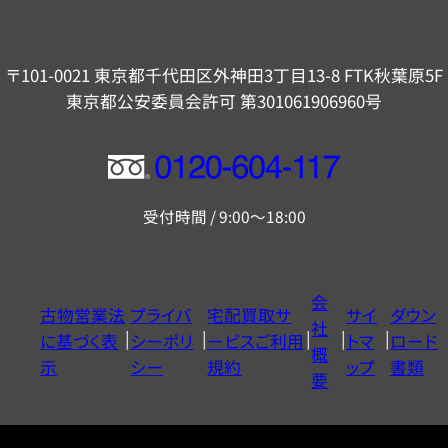
〒101-0021 東京都千代田区外神田3丁目13-8 FTK秋葉原5F
東京都公安委員会許可 第301061906960号
フ
リ
受付時間 / 9:00～18:00
ー
ダ
イ
会
古物営業法
プライバ
宅配買取サ
サイ
ダウン
ヤ
社
に基づく表
シーポリ
ービスご利用
トマ
ロード
ル
概
示
シー
規約
ップ
書類
0120604117
要