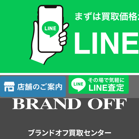
買
取
価
格
は
LINE
簡
単
査
店
定
舗
の
ご
案
内
ブランドオフ買取センター