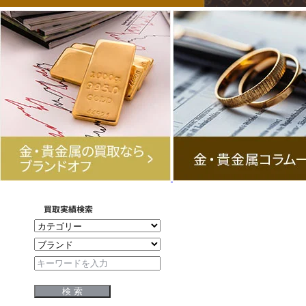
買取実績検索