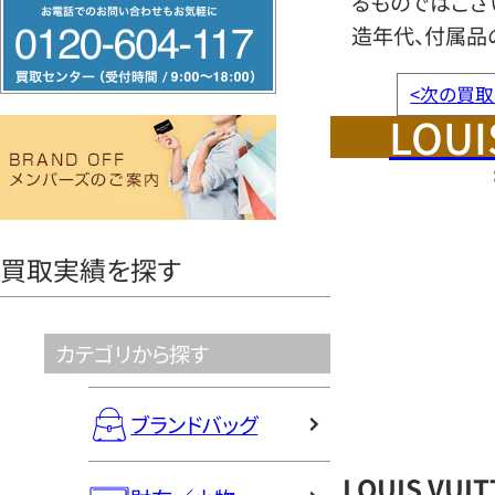
るものではござ
フ
造年代、付属品
リ
ー
<
次の買取
ダ
LOUI
イ
ヤ
ル
0120604117
買取実績を探す
カテゴリから探す
ブランドバッグ
LOUIS VU