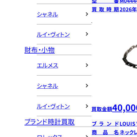
型番
M0444
買取時期
2026
シャネル
ルイ・ヴィトン
財布・小物
エルメス
シャネル
40,00
ルイ・ヴィトン
買取金額
ブランド時計買取
ブランド
LOUIS
商品名
ネック