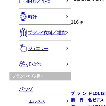
財布／小物
時計
116
件
ブランド衣料／雑貨
ジュエリー
その他
ブランドから探す
バッグ
ブランド
LOUIS
商品名
ピアス
エルメス