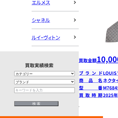
エルメス
シャネル
ルイ・ヴィトン
10,00
買取金額
買取実績検索
ブランド
LOUIS
商品名
ネクタ
型番
M7684
買取時期
2025