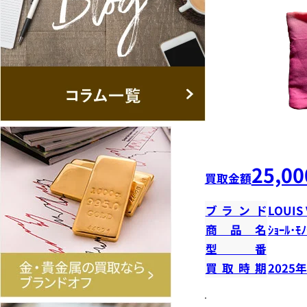
25,00
買取金額
ブランド
LOUIS
商品名
ｼｮｰﾙ･ﾓﾉ
型番
買取時期
2025