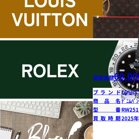
60,00
買取金額
ブランド
LOUIS
商品名
ﾃﾞﾆﾑﾊﾟﾝ
型番
RW251
買取時期
2025