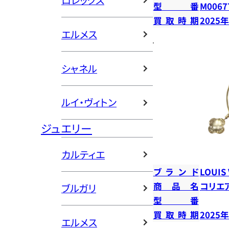
ロレックス
型番
M0067
買取時期
2025
エルメス
シャネル
ルイ・ヴィトン
ジュエリー
カルティエ
ブランド
LOUIS
商品名
コリエ
ブルガリ
型番
買取時期
2025
エルメス