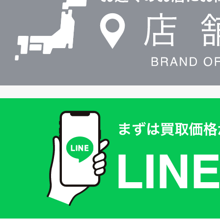
検
索
買
取
価
格
は
LINE
簡
単