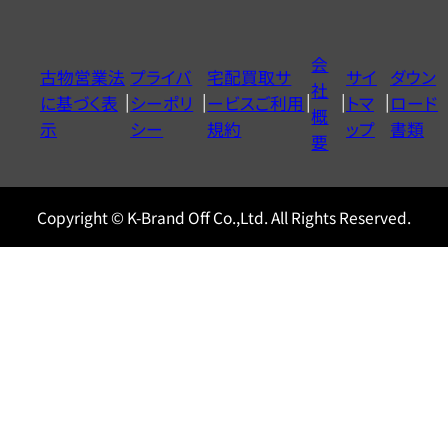
ダ
イ
会
古物営業法
プライバ
宅配買取サ
サイ
ダウン
ヤ
社
に基づく表
シーポリ
ービスご利用
トマ
ロード
ル
概
示
シー
規約
ップ
書類
0120604117
要
Copyright © K-Brand Off Co.,Ltd. All Rights Reserved.