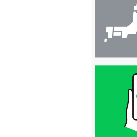
検
索
買
取
価
格
は
LINE
簡
単