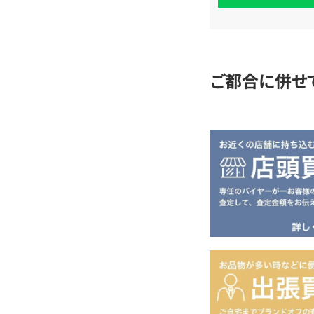
査
定
ご都合に併せ