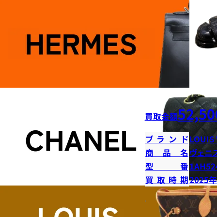
52,50
買取金額
ブランド
LOUIS
商品名
ヴェニ
型番
1AH52
買取時期
2025