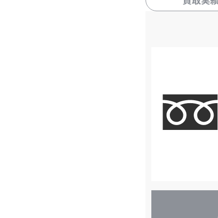
買取実
店
舗