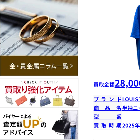
28,00
買取金額
ブランド
LOUIS
商品名
半袖ニ
型番
買取時期
2025