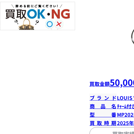
50,00
買取金額
ブランド
LOUIS
商品名
ﾁｬｰﾑ付
型番
MP20
買取時期
2025