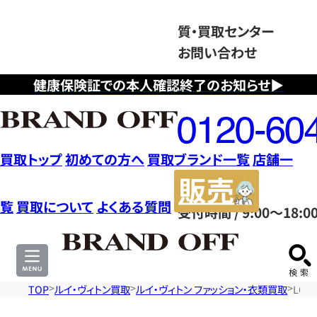
質・買取センター
お問い合わせ
健康保険証での本人確認終了のお知らせ▶
フ
リ
ー
ダ
買取トップ
初めての方へ
買取ブランド一覧
店舗一
イ
販
ヤ
売
覧
買取について
よくある質問
受付時間 / 9:00～18:0
ル
サ
0120604117
イ
ト
TOP
ルイ・ヴィトン買取
ルイ・ヴィトン ファッション・衣類買取
LOU