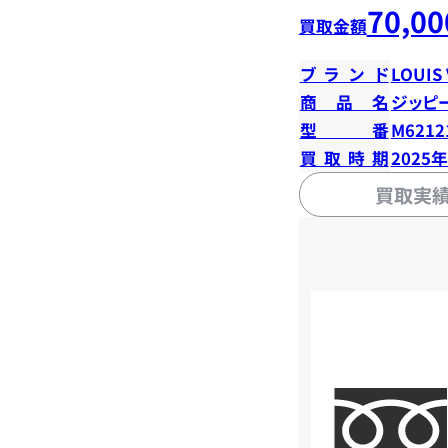
70,00
買取金額
ブランド
LOUIS
商品名
ジッピ
型番
M6212
買取時期
2025
買取実