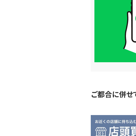
取
価
格
は
LINE
簡
単
査
定
ご都合に併せ