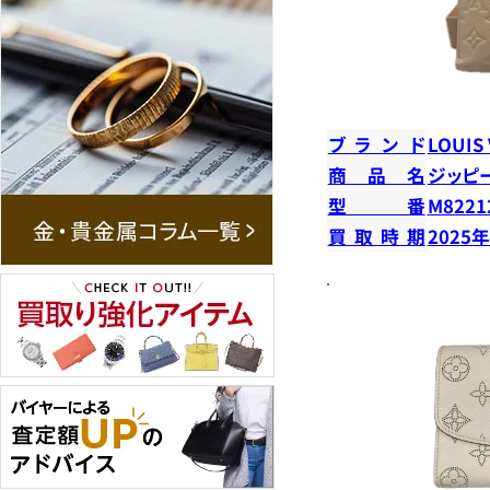
ブランド
LOUIS
商品名
ジッピ
型番
M8221
買取時期
2025