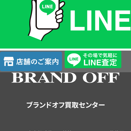
格
は
LINE
簡
単
査
店
定
舗
の
ご
案
内
ブランドオフ買取センター