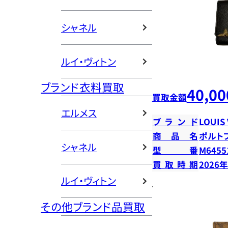
シャネル
ルイ・ヴィトン
ブランド衣料買取
40,00
買取金額
エルメス
ブランド
LOUIS
商品名
ポルト
シャネル
型番
M6455
買取時期
2026
ルイ・ヴィトン
その他ブランド品買取