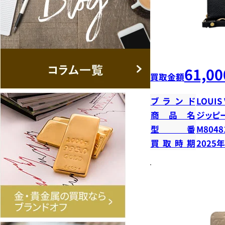
61,00
買取金額
ブランド
LOUIS
商品名
ジッピ
型番
M8048
買取時期
2025