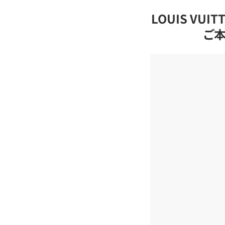
LOUIS VU
ご