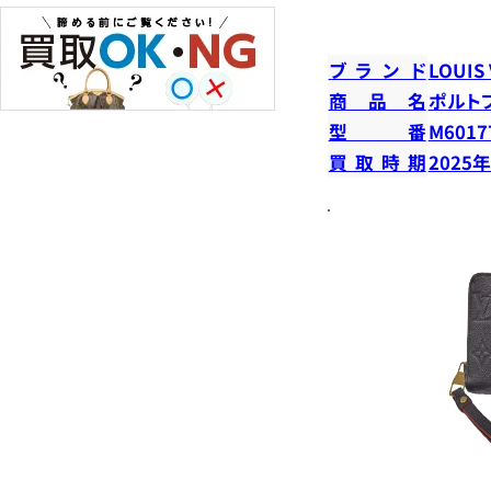
ブランド
LOUIS
商品名
ポルト
型番
M6017
買取時期
2025