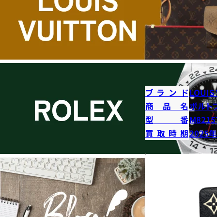
ブランド
LOUIS
商品名
ポルト
型番
M8215
買取時期
2025