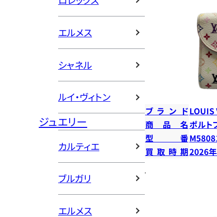
ロレックス
エルメス
シャネル
ルイ・ヴィトン
ブランド
LOUIS
ジュエリー
商品名
ポルト
型番
M5808
カルティエ
買取時期
2026
ブルガリ
エルメス