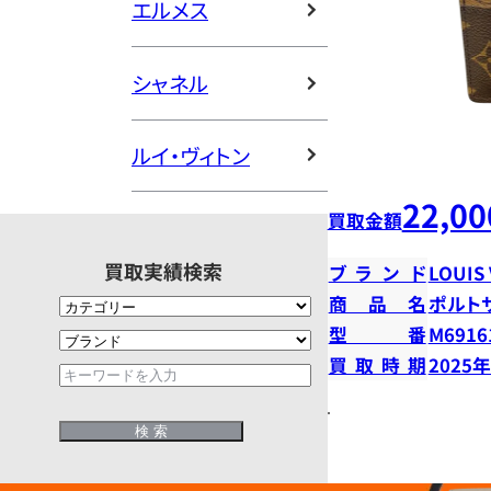
エルメス
シャネル
ルイ・ヴィトン
22,00
買取金額
買取実績検索
ブランド
LOUIS
商品名
ポルト
型番
M6916
買取時期
2025