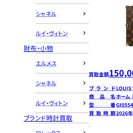
シャネル
ルイ・ヴィトン
財布・小物
エルメス
150,0
買取金額
シャネル
ブランド
LOUIS
商品名
ホーム
ルイ・ヴィトン
型番
GI055
買取時期
2026
ブランド時計買取