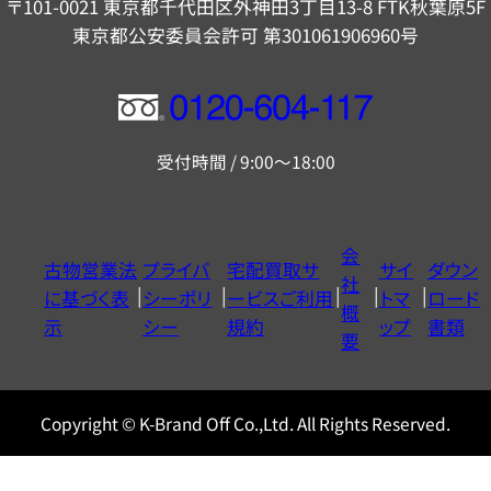
〒101-0021 東京都千代田区外神田3丁目13-8 FTK秋葉原5F
東京都公安委員会許可 第301061906960号
フ
リ
受付時間 / 9:00～18:00
ー
ダ
イ
会
古物営業法
プライバ
宅配買取サ
サイ
ダウン
ヤ
社
に基づく表
シーポリ
ービスご利用
トマ
ロード
ル
概
示
シー
規約
ップ
書類
0120604117
要
Copyright © K-Brand Off Co.,Ltd. All Rights Reserved.