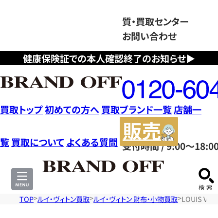
質・買取センター
お問い合わせ
健康保険証での本人確認終了のお知らせ▶
フ
リ
ー
ダ
買取トップ
初めての方へ
買取ブランド一覧
店舗一
イ
販
ヤ
売
覧
買取について
よくある質問
受付時間 / 9:00～18:0
ル
サ
0120604117
イ
ト
TOP
ルイ・ヴィトン買取
ルイ・ヴィトン 財布・小物買取
LOUIS V