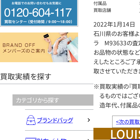
フ
付属品
買取店舗
リ
ー
2022年1月14日
ダ
石川県のお客様より
イ
ラ M93633の
ヤ
お品物の状態など
ル
えしたところご了
0120604117
取させていただき
買取実績を探す
※買取実績の『買
るものではござ
カテゴリから探す
造年代、付属品
ブランドバッグ
<
次の買取
LOUI