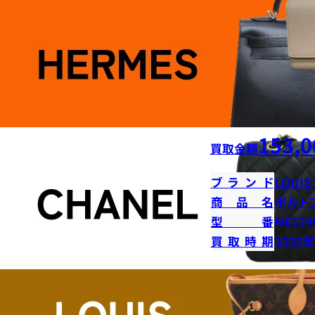
153,0
買取金額
ブランド
LOUIS
商品名
ポルト
型番
M6124
買取時期
2025