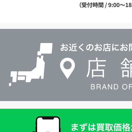
ダ
（受付時間 / 9:00～18
イ
ヤ
ル
店
0120604117
舗
検
索
買
取
価