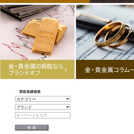
買取実績検索