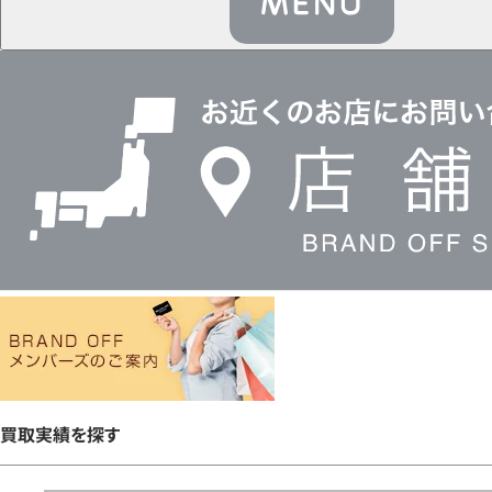
店
舗
検
索
買取実績を探す