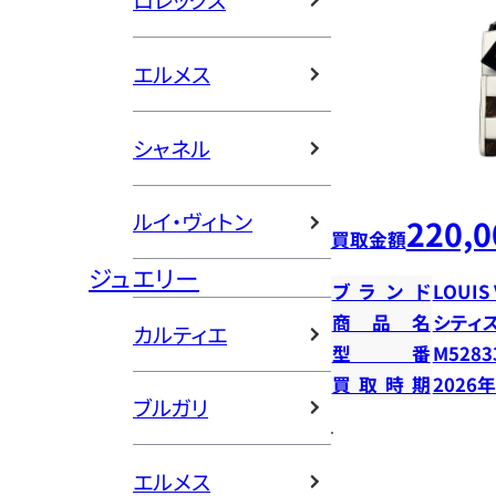
ロレックス
エルメス
シャネル
ルイ・ヴィトン
220,0
買取金額
ジュエリー
ブランド
LOUIS
商品名
シティ
カルティエ
型番
M5283
買取時期
2026
ブルガリ
エルメス