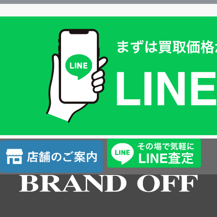
買
取
価
格
は
LINE
簡
単
査
店
定
舗
の
ご
案