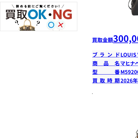
300,0
買取金額
ブランド
LOUIS
商品名
マヒナ
型番
M5920
買取時期
2026