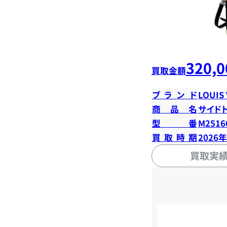
320,0
買取金額
ブランド
LOUIS
商品名
サイド
型番
M2516
買取時期
2026
買取実