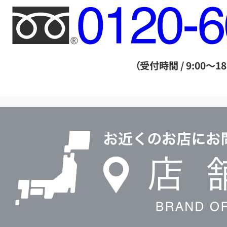
フ
リ
ー
ダ
（受付時間 / 9:00～18
イ
ヤ
ル
店
0120604117
舗
検
索