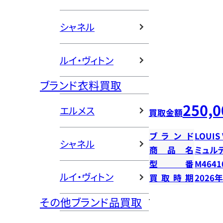
シャネル
ルイ・ヴィトン
ブランド衣料買取
250,0
エルメス
買取金額
ブランド
LOUIS
シャネル
商品名
ミュル
型番
M4641
ルイ・ヴィトン
買取時期
2026
その他ブランド品買取