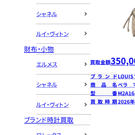
シャネル
ルイ・ヴィトン
財布・小物
350,0
買取金額
エルメス
ブランド
LOUIS
シャネル
商品名
ベラ 
型番
M2A16
買取時期
2026
ルイ・ヴィトン
ブランド時計買取