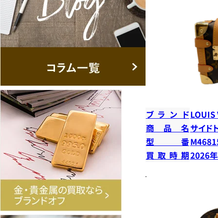
ブランド
LOUIS
商品名
サイド
型番
M4681
買取時期
2026