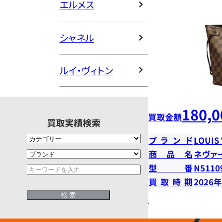
エルメス
シャネル
ルイ・ヴィトン
180,0
買取金額
買取実績検索
ブランド
LOUIS
商品名
ネヴァ
型番
N5110
買取時期
2026