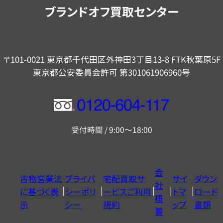
内
ブランドオフ買取センター
〒101-0021 東京都千代田区外神田3丁目13-8 FTK秋葉原5F
東京都公安委員会許可 第301061906960号
フ
リ
受付時間 / 9:00～18:00
ー
ダ
イ
会
古物営業法
プライバ
宅配買取サ
サイ
ダウン
ヤ
社
に基づく表
シーポリ
ービスご利用
トマ
ロード
ル
概
示
シー
規約
ップ
書類
0120604117
要