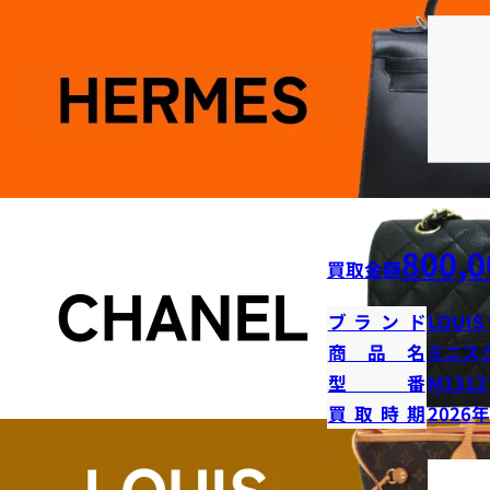
800,0
買取金額
ブランド
LOUIS
商品名
ミニス
型番
M1312
買取時期
2026