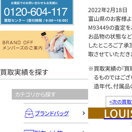
フ
2022年2月18日
リ
富山県のお客様よ
ー
M93449の査定
ダ
お品物の状態など
イ
したところご了承
ヤ
取させていただき
ル
0120604117
※買取実績の『買
買取実績を探す
るものではござ
造年代、付属品
カテゴリから探す
<
次の買取
LOUI
ブランドバッグ