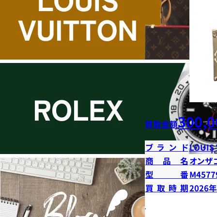
300,0
買取金額
ブランド
LOUIS
商品名
オンザ
型番
M4577
買取時期
2026