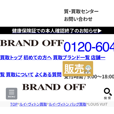
質・買取センター
お問い合わせ
健康保険証での本人確認終了のお知らせ▶
フ
リ
ー
ダ
買取トップ
初めての方へ
買取ブランド一覧
店舗一
イ
販
ヤ
売
覧
買取について
よくある質問
受付時間 / 9:00～18:0
ル
サ
0120604117
イ
ト
TOP
ルイ・ヴィトン買取
ルイ・ヴィトン バッグ買取
LOUIS VUI