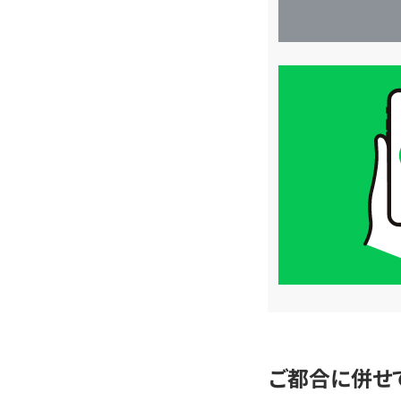
買
取
価
格
は
LINE
簡
単
査
定
ご都合に併せ