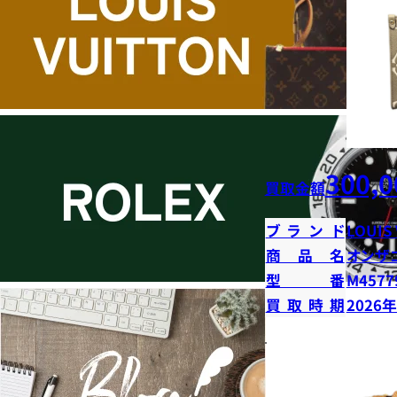
300,0
買取金額
ブランド
LOUIS
商品名
オンザ
型番
M4577
買取時期
2026