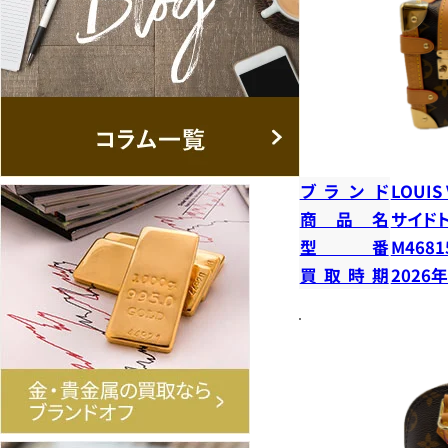
ブランド
LOUIS
商品名
サイド
型番
M4681
買取時期
2026