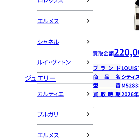
ロレックス
エルメス
シャネル
220,0
買取金額
ルイ・ヴィトン
ブランド
LOUIS
ジュエリー
商品名
シティ
型番
M5283
カルティエ
買取時期
2026
ブルガリ
エルメス