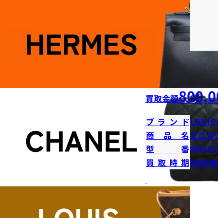
800,0
買取金額
ブランド
LOUIS
商品名
ミニス
型番
M1312
買取時期
2026