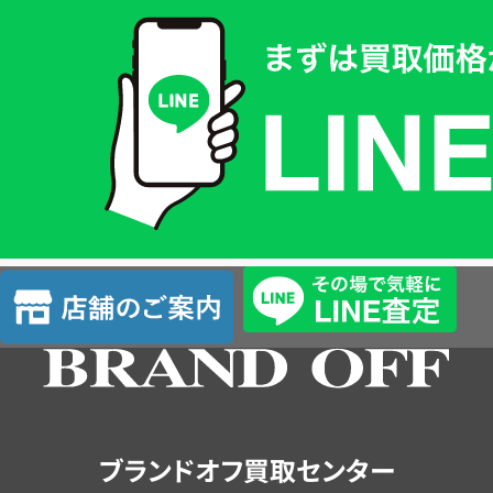
買
取
価
格
は
LINE
簡
単
査
店
定
舗
の
ご
案
内
ブランドオフ買取センター