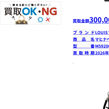
300,0
買取金額
ブランド
LOUIS
商品名
マヒナ
型番
M5920
買取時期
2026