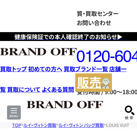
質・買取センター
お問い合わせ
健康保険証での本人確認終了のお知らせ▶
フ
リ
ー
ダ
買取トップ
初めての方へ
買取ブランド一覧
店舗一
イ
販
ヤ
売
覧
買取について
よくある質問
受付時間 / 9:00～18:0
ル
サ
0120604117
イ
ト
TOP
ルイ・ヴィトン買取
ルイ・ヴィトン バッグ買取
LOUIS VUIT