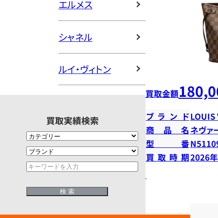
エルメス
シャネル
ルイ・ヴィトン
180,0
買取金額
ブランド
LOUIS
買取実績検索
商品名
ネヴァ
型番
N5110
買取時期
2026