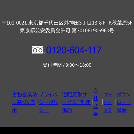
〒101-0021 東京都千代田区外神田3丁目13-8 FTK秋葉原5F
東京都公安委員会許可 第301061906960号
フ
リ
受付時間 / 9:00～18:00
ー
ダ
イ
会
古物営業法
プライバ
宅配買取サ
サイ
ダウン
ヤ
社
に基づく表
シーポリ
ービスご利用
トマ
ロード
ル
概
示
シー
規約
ップ
書類
0120604117
要