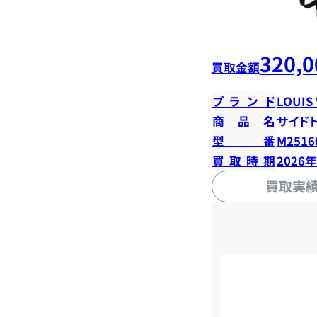
320,0
買取金額
ブランド
LOUIS
商品名
サイド
型番
M2516
買取時期
2026
買取実