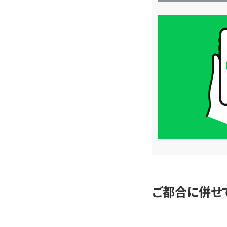
買
取
価
格
は
LINE
簡
単
査
定
ご都合に併せ