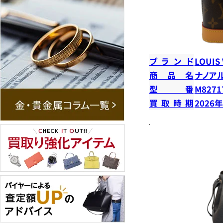
ブランド
LOUIS
商品名
ナノア
型番
M8271
買取時期
2026