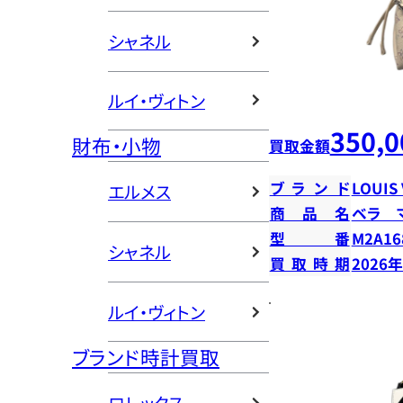
シャネル
ルイ・ヴィトン
350,0
財布・小物
買取金額
ブランド
LOUIS
エルメス
商品名
ベラ 
型番
M2A16
シャネル
買取時期
2026
ルイ・ヴィトン
ブランド時計買取