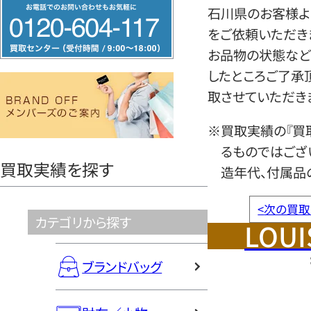
フ
石川県のお客様より
リ
をご依頼いただき
ー
お品物の状態など
ダ
したところご了承
イ
取させていただき
ヤ
ル
※買取実績の『買
0120604117
るものではござ
買取実績を探す
造年代、付属品
<
次の買取
カテゴリから探す
LOUI
ブランドバッグ