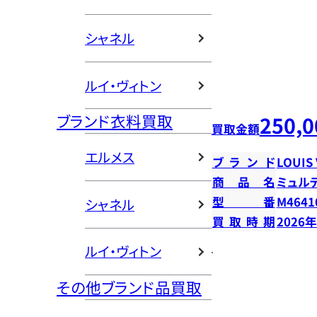
シャネル
ルイ・ヴィトン
ブランド衣料買取
250,0
買取金額
エルメス
ブランド
LOUIS
商品名
ミュル
型番
M4641
シャネル
買取時期
2026
ルイ・ヴィトン
その他ブランド品買取