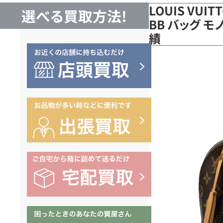
LOUIS VUI
選べる買取方法!
BB バッグ モ
績