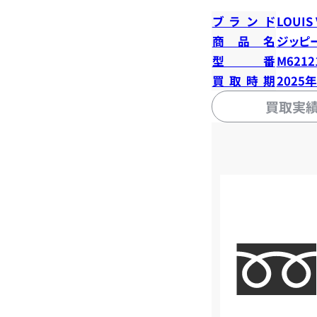
ブランド
LOUIS
商品名
ジッピ
型番
M6212
買取時期
2025
買取実