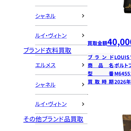
シャネル
ルイ・ヴィトン
40,00
買取金額
ブランド衣料買取
ブランド
LOUIS
エルメス
商品名
ポルト
型番
M6455
買取時期
2026
シャネル
ルイ・ヴィトン
その他ブランド品買取