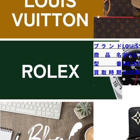
ブランド
LOUIS
商品名
ポルト
型番
M8215
買取時期
2025