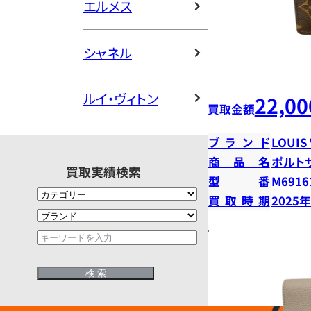
エルメス
シャネル
ルイ・ヴィトン
22,00
買取金額
ブランド
LOUIS
商品名
ポルト
買取実績検索
型番
M6916
買取時期
2025