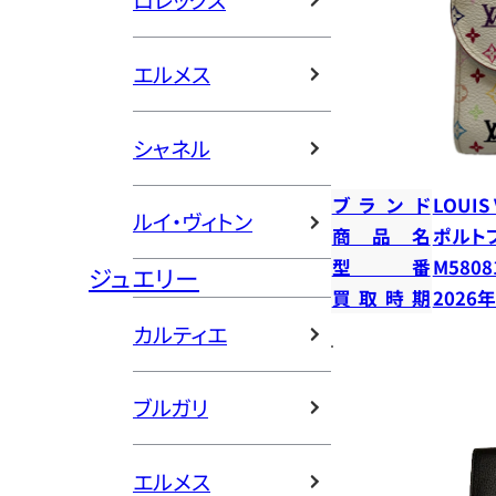
ロレックス
エルメス
シャネル
ブランド
LOUIS
ルイ・ヴィトン
商品名
ポルト
型番
M5808
ジュエリー
買取時期
2026
カルティエ
ブルガリ
エルメス