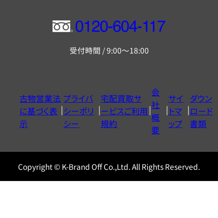
フ
リ
受付時間 / 9:00～18:00
ー
ダ
イ
会
古物営業法
プライバ
宅配買取サ
サイ
ダウン
ヤ
社
に基づく表
シーポリ
ービスご利用
トマ
ロード
ル
概
示
シー
規約
ップ
書類
0120604117
要
Copyright © K-Brand Off Co.,Ltd. All Rights Reserved.