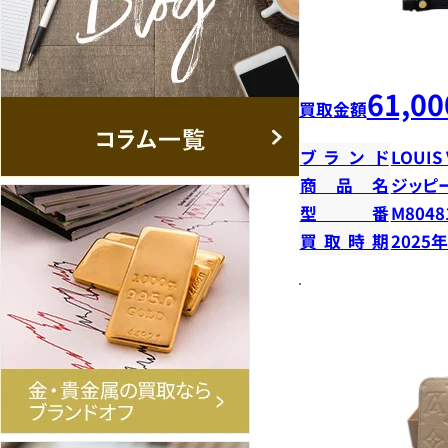
61,00
買取金額
ブランド
LOUIS
商品名
ジッピ
型番
M8048
買取時期
2025