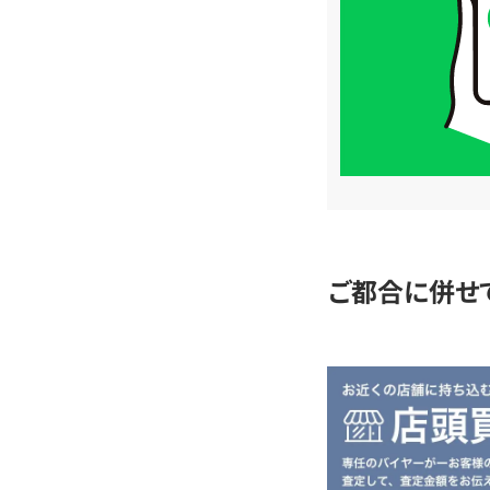
格
は
LINE
簡
単
査
定
ご都合に併せ