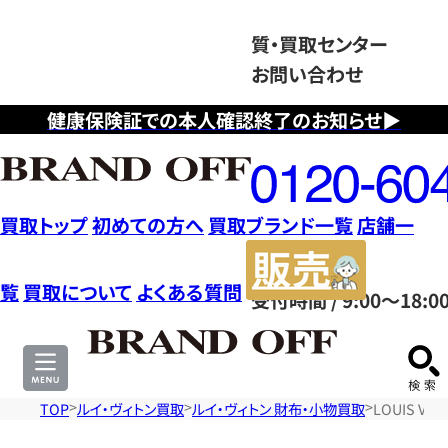
質・買取センター
お問い合わせ
健康保険証での本人確認終了のお知らせ▶
フ
リ
ー
ダ
買取トップ
初めての方へ
買取ブランド一覧
店舗一
イ
販
ヤ
売
覧
買取について
よくある質問
受付時間 / 9:00～18:0
ル
サ
0120604117
イ
ト
TOP
ルイ・ヴィトン買取
ルイ・ヴィトン 財布・小物買取
LOUIS V