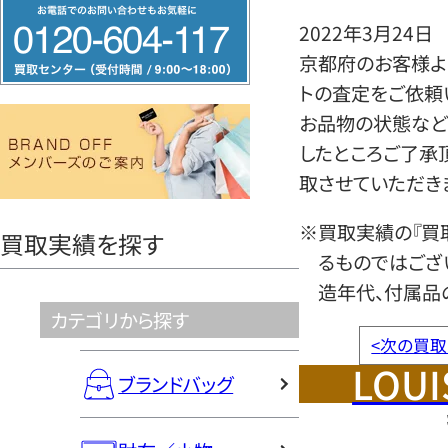
フ
2022年3月24日
リ
京都府のお客様より
ー
トの査定をご依頼
ダ
お品物の状態など
イ
したところご了承
ヤ
取させていただき
ル
0120604117
※買取実績の『買
買取実績を探す
るものではござ
造年代、付属品
カテゴリから探す
<
次の買取
LOUI
ブランドバッグ