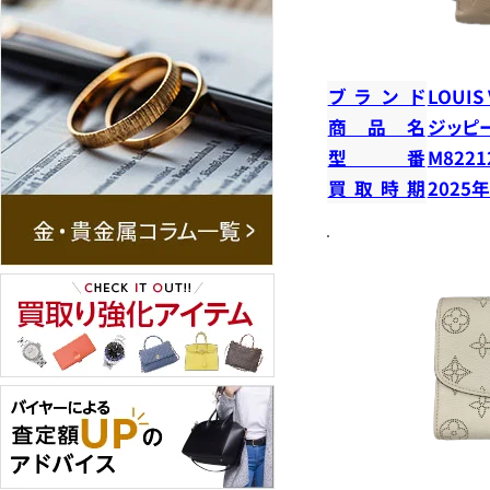
ブランド
LOUIS
商品名
ジッピ
型番
M8221
買取時期
2025