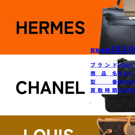
153,0
買取金額
ブランド
LOUIS
商品名
ポルト
型番
M6124
買取時期
2025