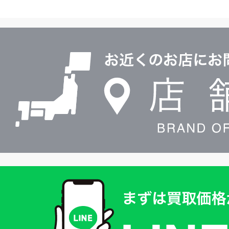
ヤ
ル
店
0120604117
舗
検
索
買
取
価
格