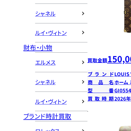
シャネル
ルイ・ヴィトン
財布・小物
150,0
買取金額
エルメス
ブランド
LOUIS
シャネル
商品名
ホーム
型番
GI055
買取時期
2026
ルイ・ヴィトン
ブランド時計買取