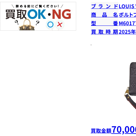
ブランド
LOUIS
商品名
ポルト
型番
M6017
買取時期
2025
70,00
買取金額