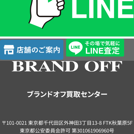
は
LINE
簡
単
査
店
定
舗
の
ご
案
内
ブランドオフ買取センター
〒101-0021 東京都千代田区外神田3丁目13-8 FTK秋葉原5F
東京都公安委員会許可 第301061906960号