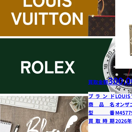
300,0
買取金額
ブランド
LOUIS
商品名
オンザ
型番
M4577
買取時期
2026