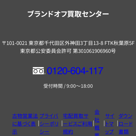
内
ブランドオフ買取センター
〒101-0021 東京都千代田区外神田3丁目13-8 FTK秋葉原5F
東京都公安委員会許可 第301061906960号
フ
リ
受付時間 / 9:00～18:00
ー
ダ
イ
会
古物営業法
プライバ
宅配買取サ
サイ
ダウン
ヤ
社
に基づく表
シーポリ
ービスご利用
トマ
ロード
ル
概
示
シー
規約
ップ
書類
0120604117
要