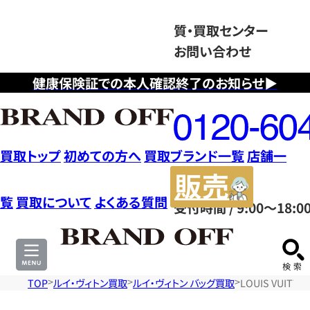
質・買取センター
お問い合わせ
健康保険証での本人確認終了のお知らせ▶
フ
リ
ー
ダ
買取トップ
初めての方へ
買取ブランド一覧
店舗一
イ
販
ヤ
売
覧
買取について
よくある質問
受付時間 / 9:00～18:0
ル
サ
0120604117
イ
ト
TOP
ルイ・ヴィトン買取
ルイ・ヴィトン バッグ買取
LOUIS VUI