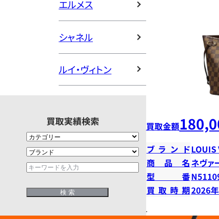
エルメス
シャネル
ルイ・ヴィトン
180,0
買取実績検索
買取金額
ブランド
LOUIS
商品名
ネヴァ
型番
N5110
買取時期
2026