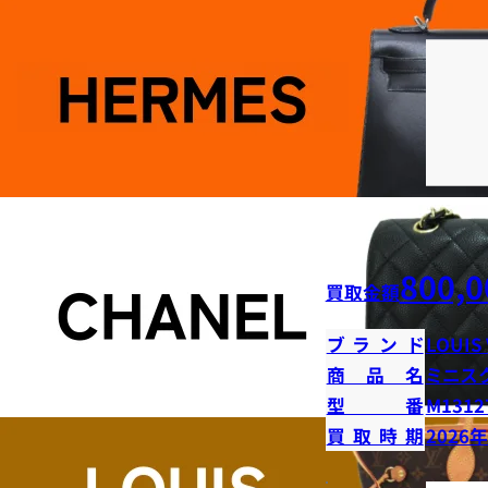
800,0
買取金額
ブランド
LOUIS
商品名
ミニス
型番
M1312
買取時期
2026