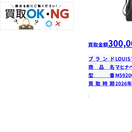
300,0
買取金額
ブランド
LOUIS
商品名
マヒナ
型番
M5920
買取時期
2026