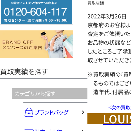
フ
買取店舗
リ
2022年3月26日
ー
京都府のお客様より
ダ
査定をご依頼いた
イ
お品物の状態など
ヤ
したところご了承
ル
取させていただき
0120604117
買取実績を探す
※買取実績の『買
るものではござ
造年代、付属品
カテゴリから探す
<
次の買取
ブランドバッグ
LOUI