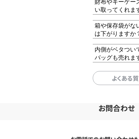
財布やキーケー
い取ってくれま
箱や保存袋がな
は下がりますか
内側がベタつい
バッグも売れま
よくある
お問合わせ