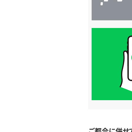
買
取
価
格
は
LINE
簡
単
査
定
ご都合に併せ