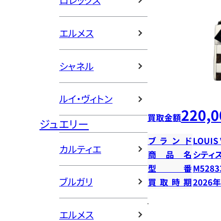
ロレックス
エルメス
シャネル
ルイ・ヴィトン
220,0
買取金額
ジュエリー
ブランド
LOUIS
カルティエ
商品名
シティ
型番
M5283
ブルガリ
買取時期
2026
エルメス