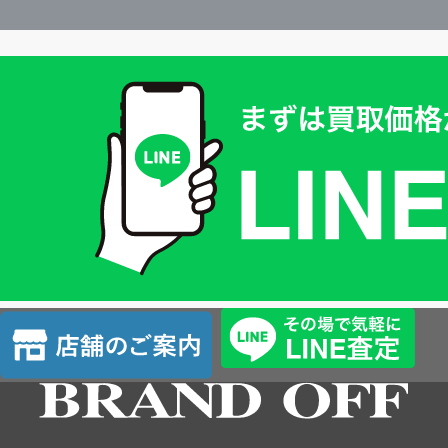
買
取
価
格
は
LINE
簡
単
査
店
定
舗
の
ご
案