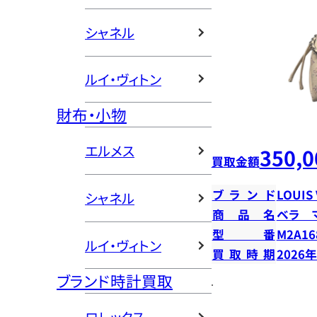
シャネル
ルイ・ヴィトン
財布・小物
エルメス
350,0
買取金額
ブランド
LOUIS
シャネル
商品名
ベラ 
型番
M2A16
ルイ・ヴィトン
買取時期
2026
ブランド時計買取