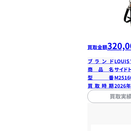
320,0
買取金額
ブランド
LOUIS
商品名
サイド
型番
M2516
買取時期
2026
買取実