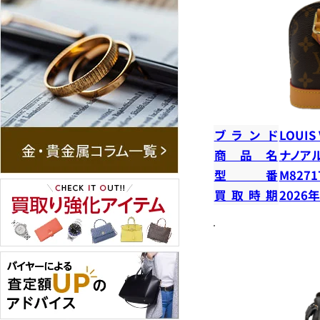
ブランド
LOUIS
商品名
ナノア
型番
M8271
買取時期
2026