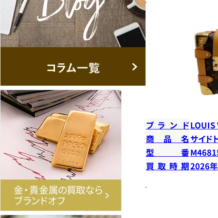
ブランド
LOUIS
商品名
サイド
型番
M4681
買取時期
2026