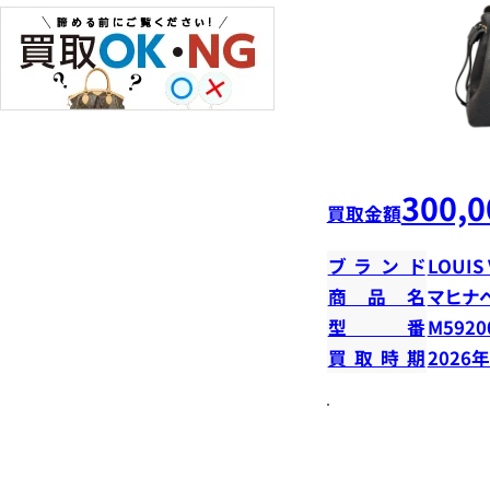
300,0
買取金額
ブランド
LOUIS
商品名
マヒナ
型番
M5920
買取時期
2026