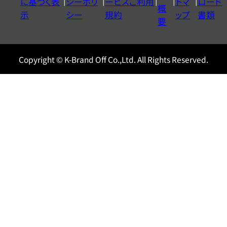
に基づく表
シーポリ
ービスご利用
トマ
ロード
ル
概
示
シー
規約
ップ
書類
0120604117
要
Copyright © K-Brand Off Co.,Ltd. All Rights Reserved.