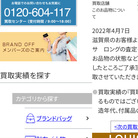
フ
買取店舗
このお品物につい
リ
て
ー
ダ
2022年4月7日
イ
滋賀県のお客様より
ヤ
サ ロングの査定
ル
お品物の状態など
0120604117
したところご了承
買取実績を探す
取させていただき
※買取実績の『買
カテゴリから探す
るものではござ
造年代、付属品
ブランドバッグ
<
次の買取