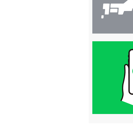
買
取
価
格
は
LINE
簡
単
査
定