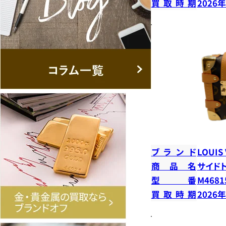
買取時期
2026
ブランド
LOUIS
商品名
サイド
型番
M4681
買取時期
2026