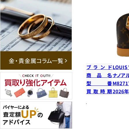
ブランド
LOUIS
商品名
ナノア
型番
M8271
買取時期
2026