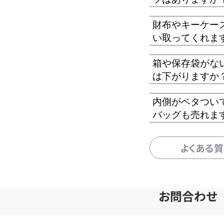
財布やキーケー
い取ってくれま
箱や保存袋がな
は下がりますか
内側がベタつい
バッグも売れま
よくある
お問合わせ