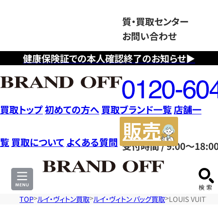
質・買取センター
お問い合わせ
健康保険証での本人確認終了のお知らせ▶
フ
リ
ー
ダ
買取トップ
初めての方へ
買取ブランド一覧
店舗一
イ
販
ヤ
売
覧
買取について
よくある質問
受付時間 / 9:00～18:0
ル
サ
0120604117
イ
ト
TOP
ルイ・ヴィトン買取
ルイ・ヴィトン バッグ買取
LOUIS VUIT