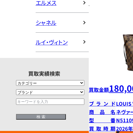
エルメス
シャネル
ルイ・ヴィトン
買取実績検索
180,0
買取金額
ブランド
LOUIS
商品名
ネヴァ
型番
N5110
買取時期
2026