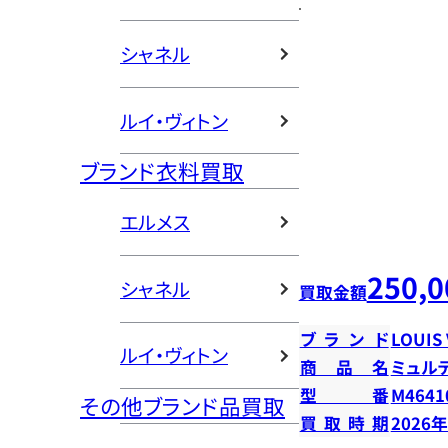
シャネル
ルイ・ヴィトン
ブランド衣料買取
エルメス
250,0
シャネル
買取金額
ブランド
LOUIS
ルイ・ヴィトン
商品名
ミュル
型番
M4641
その他ブランド品買取
買取時期
2026