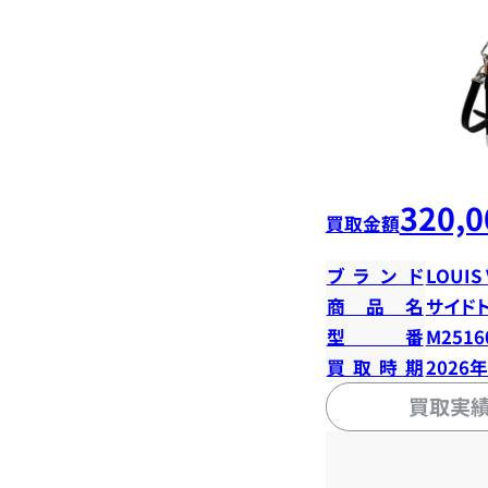
320,0
買取金額
ブランド
LOUIS
商品名
サイド
型番
M2516
買取時期
2026
買取実