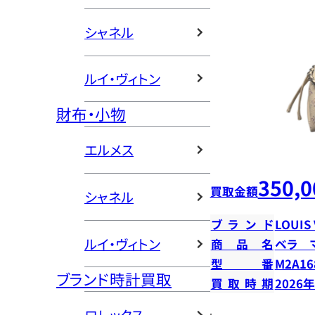
シャネル
ルイ・ヴィトン
財布・小物
エルメス
350,0
買取金額
シャネル
ブランド
LOUIS
ルイ・ヴィトン
商品名
ベラ 
型番
M2A16
ブランド時計買取
買取時期
2026