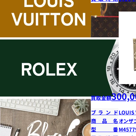
300,0
買取金額
ブランド
LOUIS
商品名
オンザ
型番
M4577