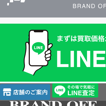
買
取
価
格
は
LINE
簡
単
査
店
定
舗
の