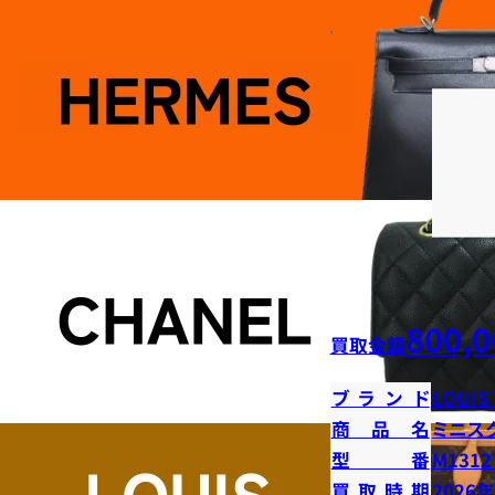
800,0
買取金額
ブランド
LOUIS
商品名
ミニス
型番
M1312
買取時期
2026