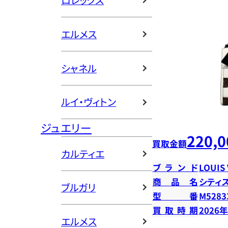
ロレックス
エルメス
シャネル
ルイ・ヴィトン
ジュエリー
220,0
買取金額
カルティエ
ブランド
LOUIS
商品名
シティ
ブルガリ
型番
M5283
買取時期
2026
エルメス