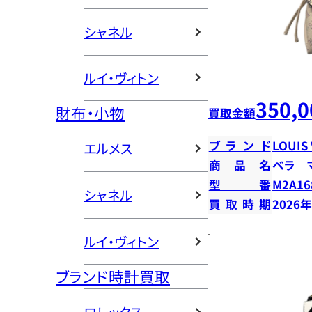
シャネル
ルイ・ヴィトン
350,0
財布・小物
買取金額
ブランド
LOUIS
エルメス
商品名
ベラ 
型番
M2A16
シャネル
買取時期
2026
ルイ・ヴィトン
ブランド時計買取