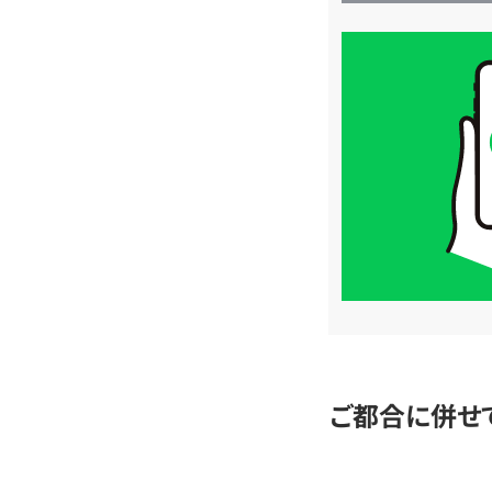
買
取
価
格
は
LINE
簡
単
査
定
ご都合に併せ