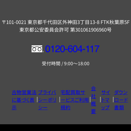
〒101-0021 東京都千代田区外神田3丁目13-8 FTK秋葉原5F
東京都公安委員会許可 第301061906960号
フ
リ
受付時間 / 9:00～18:00
ー
ダ
イ
会
古物営業法
プライバ
宅配買取サ
サイ
ダウン
ヤ
社
に基づく表
シーポリ
ービスご利用
トマ
ロード
ル
概
示
シー
規約
ップ
書類
0120604117
要