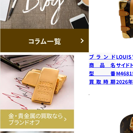
ブランド
LOUIS
商品名
サイド
型番
M4681
買取時期
2026