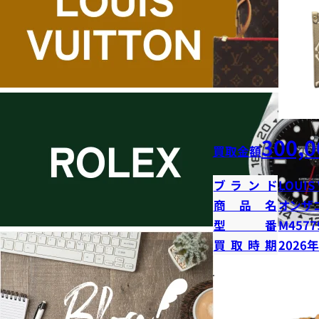
300,0
買取金額
ブランド
LOUIS
商品名
オンザ
型番
M4577
買取時期
2026