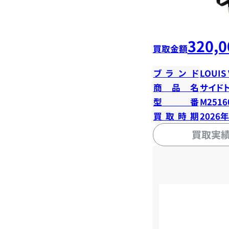
320,0
買取金額
ブランド
LOUIS
商品名
サイド
型番
M2516
買取時期
2026
買取実