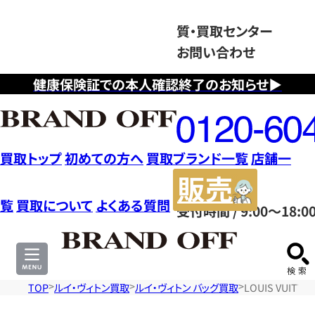
質・買取センター
お問い合わせ
健康保険証での本人確認終了のお知らせ▶
フ
リ
ー
ダ
買取トップ
初めての方へ
買取ブランド一覧
店舗一
イ
販
ヤ
売
覧
買取について
よくある質問
受付時間 / 9:00～18:0
ル
サ
0120604117
イ
ト
TOP
ルイ・ヴィトン買取
ルイ・ヴィトン バッグ買取
LOUIS VUIT