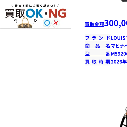
300,0
買取金額
ブランド
LOUIS
商品名
マヒナ
型番
M5920
買取時期
2026