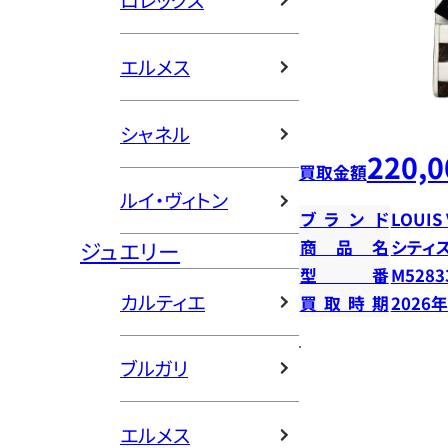
ロレックス
エルメス
シャネル
220,0
買取金額
ルイ・ヴィトン
ブランド
LOUIS
ジュエリー
商品名
シティ
型番
M5283
カルティエ
買取時期
2026
ブルガリ
エルメス