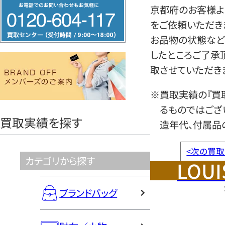
フ
京都府のお客様よ
リ
をご依頼いただき
ー
お品物の状態など
ダ
したところご了承
イ
取させていただき
ヤ
ル
※買取実績の『買
0120604117
るものではござ
買取実績を探す
造年代、付属品
<
次の買取
カテゴリから探す
LOUI
ブランドバッグ