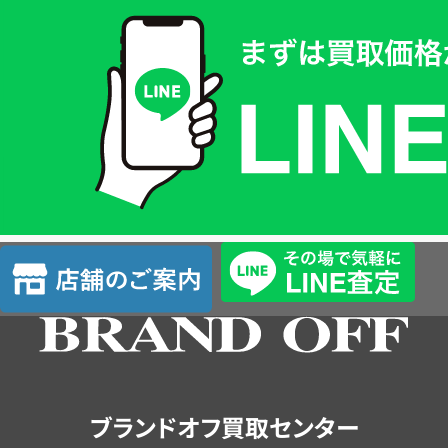
買
取
価
格
は
LINE
簡
単
査
店
定
舗
の
ご
案
内
ブランドオフ買取センター