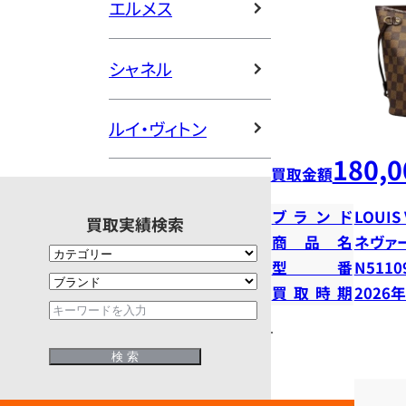
エルメス
シャネル
ルイ・ヴィトン
180,0
買取金額
ブランド
LOUIS
買取実績検索
商品名
ネヴァ
型番
N5110
買取時期
2026