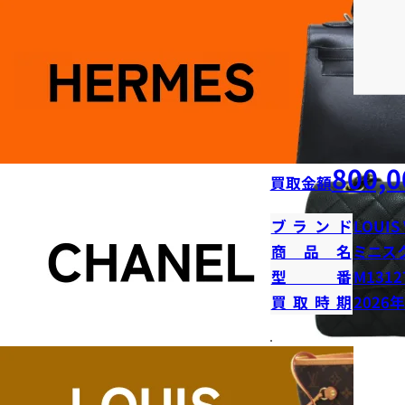
800,0
買取金額
ブランド
LOUIS
商品名
ミニス
型番
M1312
買取時期
2026