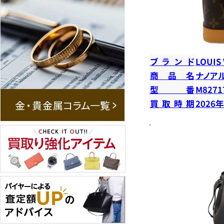
ブランド
LOUIS
商品名
ナノア
型番
M8271
買取時期
2026