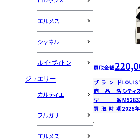
ロレックス
エルメス
シャネル
ルイ・ヴィトン
220,0
買取金額
ジュエリー
ブランド
LOUIS
商品名
シティ
カルティエ
型番
M5283
買取時期
2026
ブルガリ
エルメス