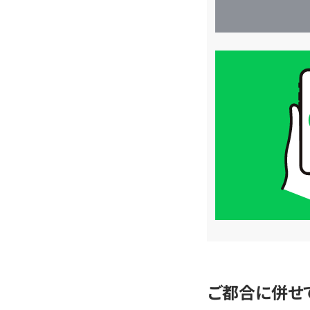
買
取
価
格
は
LINE
簡
単
査
定
ご都合に併せ