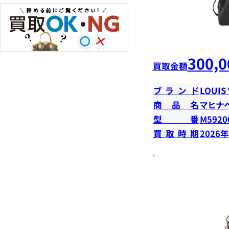
300,0
買取金額
ブランド
LOUIS
商品名
マヒナ
型番
M5920
買取時期
2026