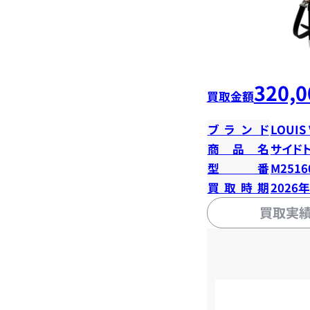
320,0
買取金額
ブランド
LOUIS
商品名
サイド
型番
M2516
買取時期
2026
買取実