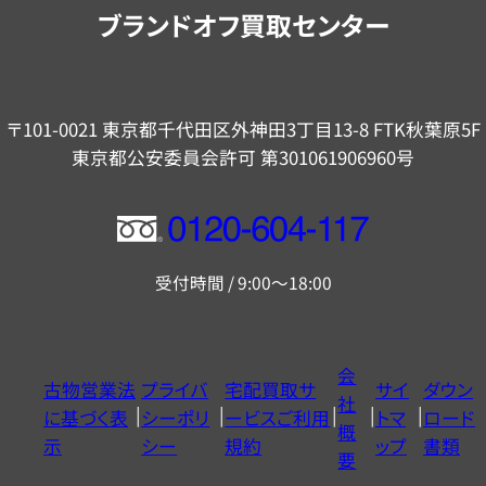
内
ブランドオフ買取センター
〒101-0021 東京都千代田区外神田3丁目13-8 FTK秋葉原5F
東京都公安委員会許可 第301061906960号
フ
リ
受付時間 / 9:00～18:00
ー
ダ
イ
会
古物営業法
プライバ
宅配買取サ
サイ
ダウン
ヤ
社
に基づく表
シーポリ
ービスご利用
トマ
ロード
ル
概
示
シー
規約
ップ
書類
0120604117
要