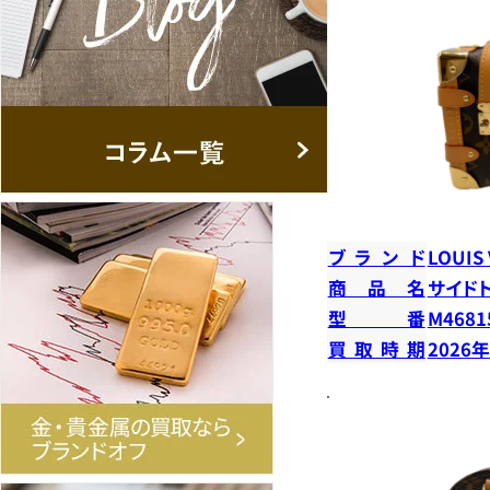
ブランド
LOUIS
商品名
サイド
型番
M4681
買取時期
2026