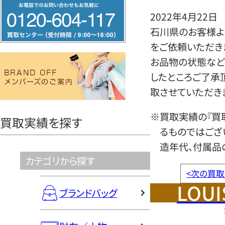
フ
2022年4月22日
リ
石川県のお客様より
ー
をご依頼いただき
ダ
お品物の状態など
イ
したところご了承
ヤ
取させていただき
ル
0120604117
※買取実績の『買
買取実績を探す
るものではござ
造年代、付属品
カテゴリから探す
<
次の買取
LOUI
ブランドバッグ