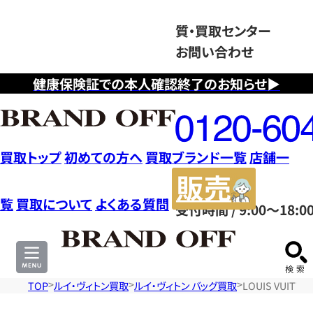
質・買取センター
お問い合わせ
健康保険証での本人確認終了のお知らせ▶
フ
リ
ー
ダ
買取トップ
初めての方へ
買取ブランド一覧
店舗一
イ
販
ヤ
売
覧
買取について
よくある質問
受付時間 / 9:00～18:0
ル
サ
0120604117
イ
ト
TOP
ルイ・ヴィトン買取
ルイ・ヴィトン バッグ買取
LOUIS VUIT