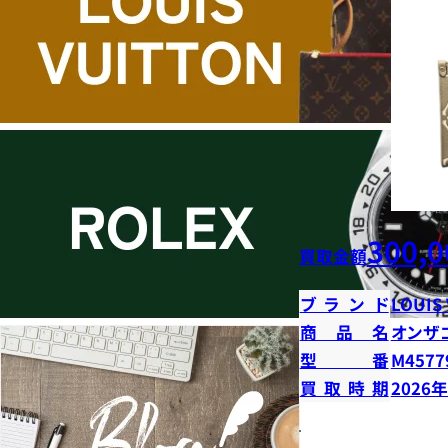
300,0
買取金額
ブランド
LOUIS
商品名
オンザ
型番
M4577
買取時期
2026