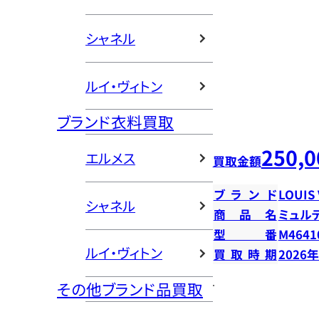
シャネル
ルイ・ヴィトン
ブランド衣料買取
250,0
エルメス
買取金額
ブランド
LOUIS
シャネル
商品名
ミュル
型番
M4641
ルイ・ヴィトン
買取時期
2026
その他ブランド品買取