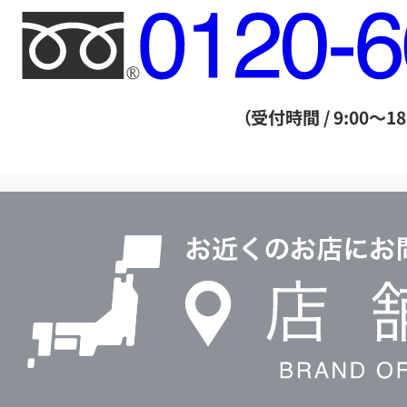
フ
リ
ー
ダ
（受付時間 / 9:00～18
イ
ヤ
ル
店
0120604117
舗
検
索