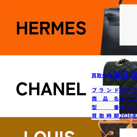
800,0
買取金額
ブランド
LOUIS
商品名
ミニス
型番
M1312
買取時期
2026