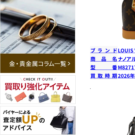
ブランド
LOUIS
商品名
ナノア
型番
M8271
買取時期
2026