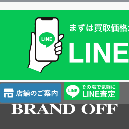
買
取
価
格
は
LINE
簡
単
査
店
定
舗
の
ご
案