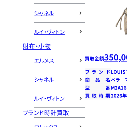
シャネル
ルイ・ヴィトン
財布・小物
350,0
買取金額
エルメス
ブランド
LOUIS
シャネル
商品名
ベラ 
型番
M2A16
買取時期
2026
ルイ・ヴィトン
ブランド時計買取