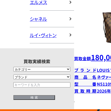
エルメス
シャネル
ルイ・ヴィトン
180,0
買取金額
買取実績検索
ブランド
LOUIS
商品名
ネヴァ
型番
N5110
買取時期
2026