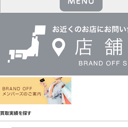
店
舗
検
索
買取実績を探す