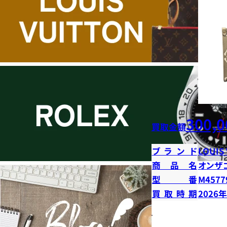
300,0
買取金額
ブランド
LOUIS
商品名
オンザ
型番
M4577
買取時期
2026