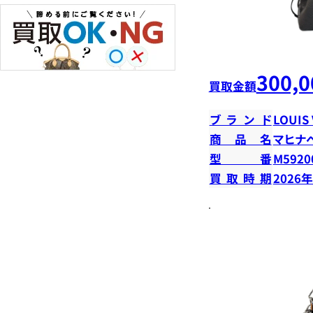
300,0
買取金額
ブランド
LOUIS
商品名
マヒナ
型番
M5920
買取時期
2026