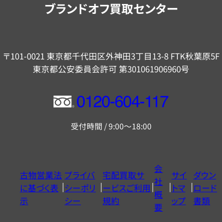
ブランドオフ買取センター
〒101-0021 東京都千代田区外神田3丁目13-8 FTK秋葉原5F
東京都公安委員会許可 第301061906960号
フ
リ
受付時間 / 9:00～18:00
ー
ダ
イ
会
古物営業法
プライバ
宅配買取サ
サイ
ダウン
ヤ
社
に基づく表
シーポリ
ービスご利用
トマ
ロード
ル
概
示
シー
規約
ップ
書類
0120604117
要