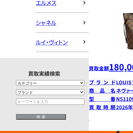
エルメス
シャネル
ルイ・ヴィトン
180,0
買取金額
買取実績検索
ブランド
LOUIS
商品名
ネヴァ
型番
N5110
買取時期
2026