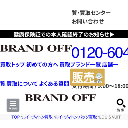
質・買取センター
お問い合わせ
健康保険証での本人確認終了のお知らせ▶
フ
リ
ー
ダ
買取トップ
初めての方へ
買取ブランド一覧
店舗一
イ
販
ヤ
売
覧
買取について
よくある質問
受付時間 / 9:00～18:0
ル
サ
0120604117
イ
ト
TOP
ルイ・ヴィトン買取
ルイ・ヴィトン バッグ買取
LOUIS VUIT