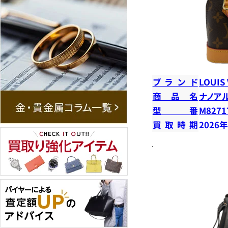
ブランド
LOUIS
商品名
ナノア
型番
M8271
買取時期
2026