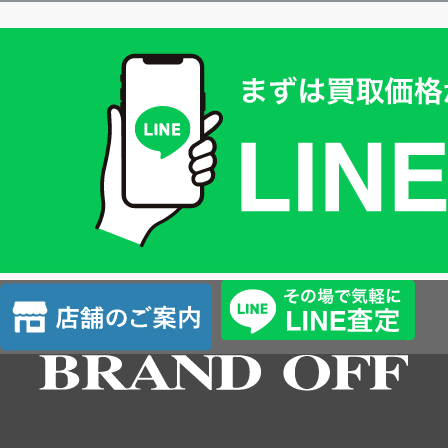
買
取
価
格
は
LINE
簡
単
査
店
定
舗
の
ご
案
内