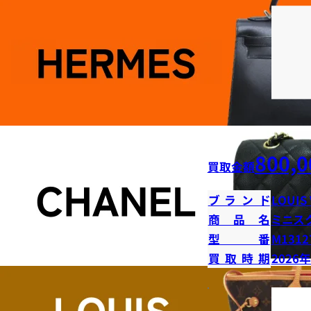
800,0
買取金額
ブランド
LOUIS
商品名
ミニス
型番
M1312
買取時期
2026