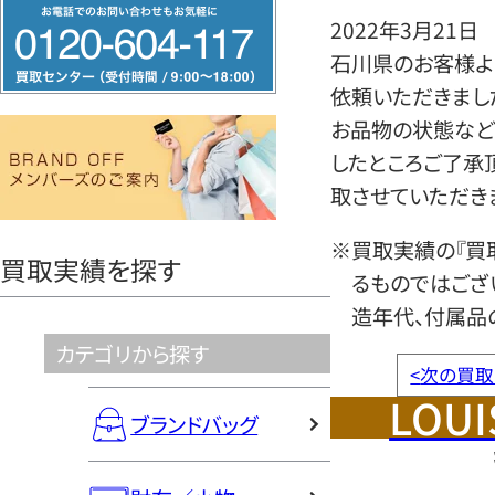
フ
2022年3月21日
リ
石川県のお客様よ
ー
依頼いただきまし
ダ
お品物の状態など
イ
したところご了承
ヤ
取させていただき
ル
0120604117
※買取実績の『買
買取実績を探す
るものではござ
造年代、付属品
カテゴリから探す
<
次の買取
LOUI
ブランドバッグ