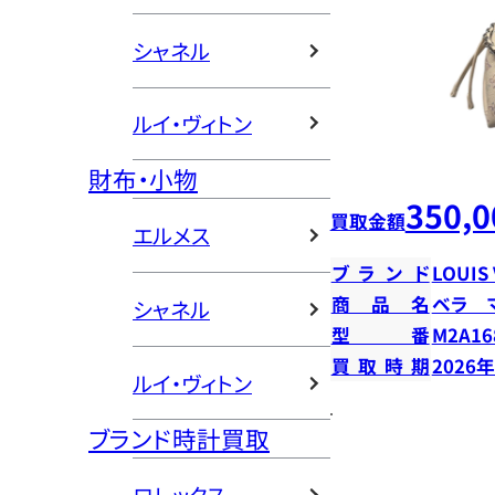
シャネル
ルイ・ヴィトン
財布・小物
350,0
買取金額
エルメス
ブランド
LOUIS
商品名
ベラ 
シャネル
型番
M2A16
買取時期
2026
ルイ・ヴィトン
ブランド時計買取