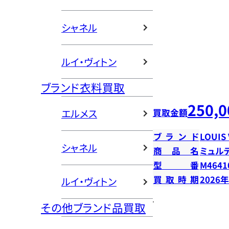
シャネル
ルイ・ヴィトン
ブランド衣料買取
250,0
買取金額
エルメス
ブランド
LOUIS
シャネル
商品名
ミュル
型番
M4641
買取時期
2026
ルイ・ヴィトン
その他ブランド品買取