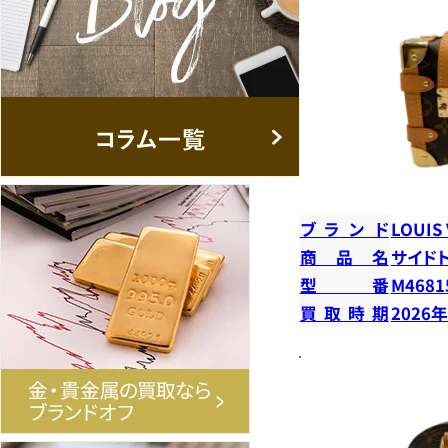
ブランド
LOUIS
商品名
サイド
型番
M4681
買取時期
2026