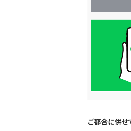
買
取
価
格
は
LINE
簡
単
査
定
ご都合に併せ