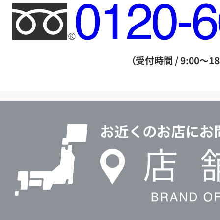
フ
リ
ー
ダ
（受付時間 / 9:00～18
イ
ヤ
ル
店
0120604117
舗
検
索