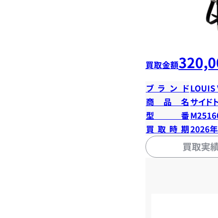
320,0
買取金額
ブランド
LOUIS
商品名
サイド
型番
M2516
買取時期
2026
買取実