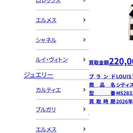
ロレックス
エルメス
シャネル
220,0
ルイ・ヴィトン
買取金額
ジュエリー
ブランド
LOUIS
商品名
シティ
カルティエ
型番
M5283
買取時期
2026
ブルガリ
エルメス