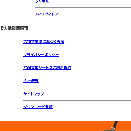
シャネル
ルイ・ヴィトン
その他関連情報
古物営業法に基づく表示
プライバシーポリシー
宅配買取サービスご利用規約
会社概要
サイトマップ
ダウンロード書類