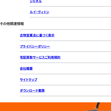
シャネル
ルイ・ヴィトン
その他関連情報
古物営業法に基づく表示
プライバシーポリシー
宅配買取サービスご利用規約
会社概要
サイトマップ
ダウンロード書類