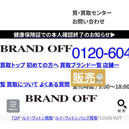
質・買取センター
お問い合わせ
健康保険証での本人確認終了のお知らせ▶
フ
リ
ー
ダ
買取トップ
初めての方へ
買取ブランド一覧
店舗一
イ
販
ヤ
売
覧
買取について
よくある質問
受付時間 / 9:00～18:0
ル
サ
0120604117
イ
ト
TOP
ルイ・ヴィトン買取
ルイ・ヴィトン バッグ買取
LOUIS VUIT