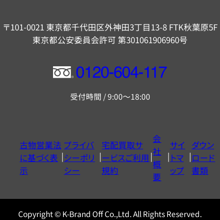
〒101-0021 東京都千代田区外神田3丁目13-8 FTK秋葉原5F
東京都公安委員会許可 第301061906960号
フ
リ
受付時間 / 9:00～18:00
ー
ダ
イ
会
古物営業法
プライバ
宅配買取サ
サイ
ダウン
ヤ
社
に基づく表
シーポリ
ービスご利用
トマ
ロード
ル
概
示
シー
規約
ップ
書類
0120604117
要
Copyright © K-Brand Off Co.,Ltd. All Rights Reserved.