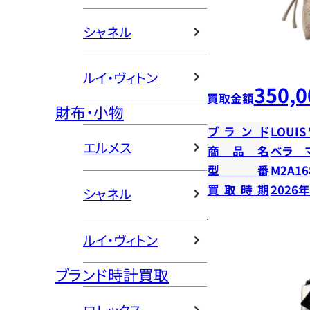
シャネル
ルイ・ヴィトン
350,0
買取金額
財布・小物
ブランド
LOUIS
エルメス
商品名
ベラ 
型番
M2A16
買取時期
2026
シャネル
ルイ・ヴィトン
ブランド時計買取