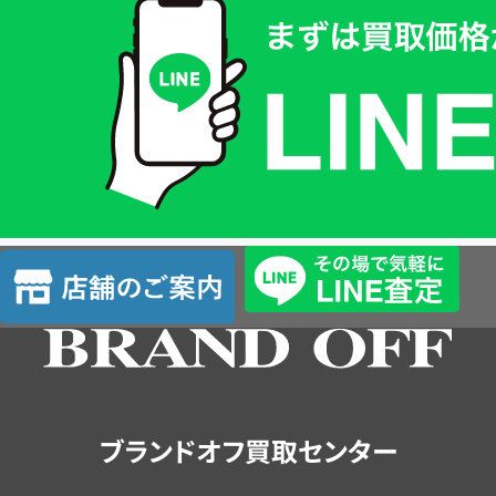
取
価
格
は
LINE
簡
単
査
店
定
舗
の
ご
案
内
ブランドオフ買取センター