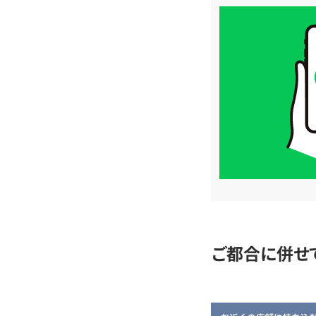
買
取
価
格
は
LINE
簡
単
査
定
ご都合に併せ