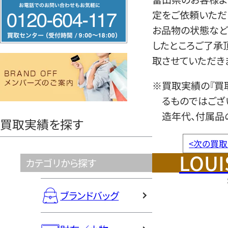
フ
定をご依頼いただ
リ
お品物の状態など
ー
したところご了承
ダ
取させていただき
イ
ヤ
※買取実績の『買
ル
るものではござ
0120604117
造年代、付属品
買取実績を探す
<
次の買取
LOUI
カテゴリから探す
ブランドバッグ