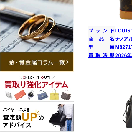
ブランド
LOUIS
商品名
ナノア
型番
M8271
買取時期
2026