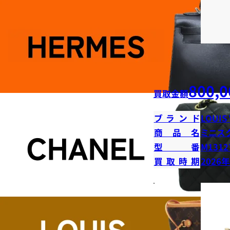
800,0
買取金額
ブランド
LOUIS
商品名
ミニス
型番
M1312
買取時期
2026