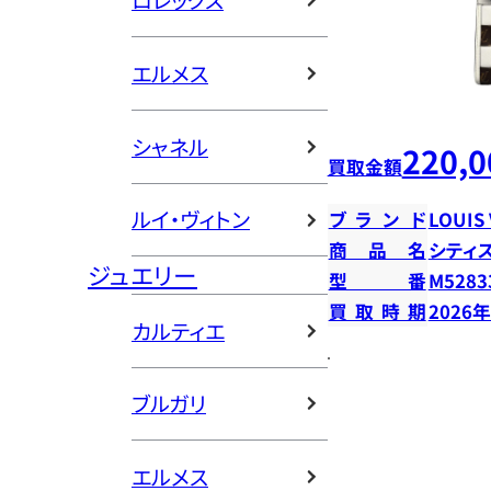
ロレックス
エルメス
シャネル
220,0
買取金額
ルイ・ヴィトン
ブランド
LOUIS
商品名
シティ
ジュエリー
型番
M5283
買取時期
2026
カルティエ
ブルガリ
エルメス