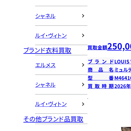
シャネル
ルイ・ヴィトン
250,0
買取金額
ブランド衣料買取
ブランド
LOUIS
エルメス
商品名
ミュル
型番
M4641
シャネル
買取時期
2026
ルイ・ヴィトン
その他ブランド品買取