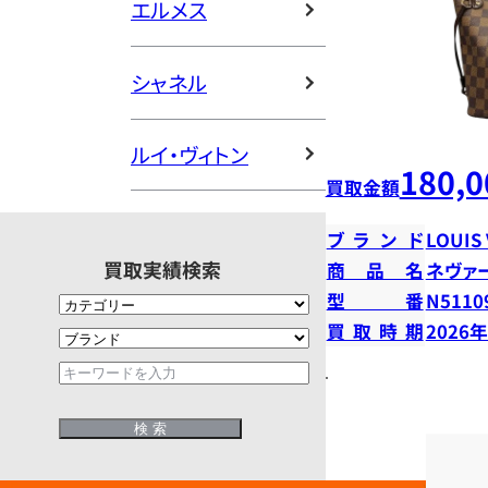
エルメス
シャネル
ルイ・ヴィトン
180,0
買取金額
ブランド
LOUIS
買取実績検索
商品名
ネヴァ
型番
N5110
買取時期
2026