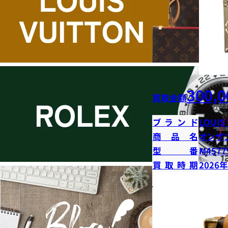
300,0
買取金額
ブランド
LOUIS
商品名
オンザ
型番
M4577
買取時期
2026