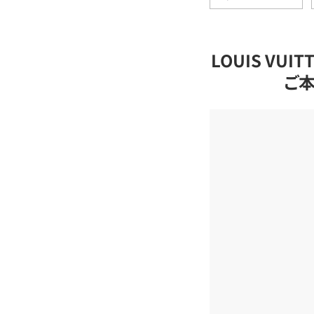
LOUIS VU
ご