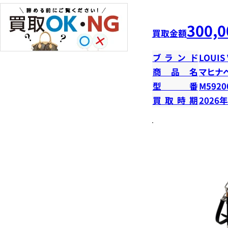
300,0
買取金額
ブランド
LOUIS
商品名
マヒナ
型番
M5920
買取時期
2026