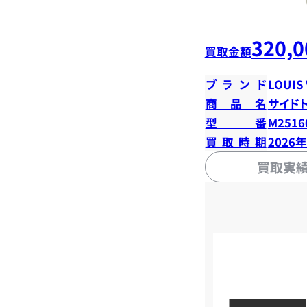
320,0
買取金額
ブランド
LOUIS
商品名
サイド
型番
M2516
買取時期
2026
買取実