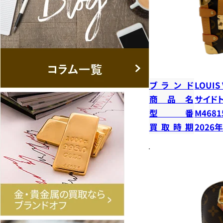
ブランド
LOUIS
商品名
サイド
型番
M4681
買取時期
2026