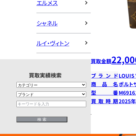
エルメス
シャネル
ルイ・ヴィトン
22,00
買取金額
買取実績検索
ブランド
LOUIS
商品名
ポルト
型番
M6916
買取時期
2025