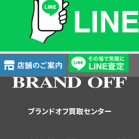
格
は
LINE
簡
単
査
店
定
舗
の
ご
案
内
ブランドオフ買取センター