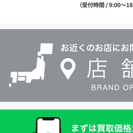
ダ
（受付時間 / 9:00～18
イ
ヤ
ル
店
0120604117
舗
検
索
買
取
価