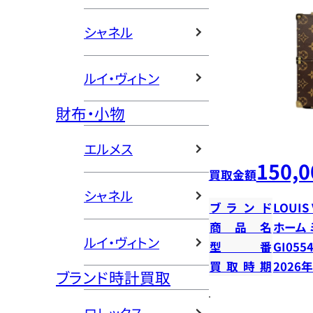
シャネル
ルイ・ヴィトン
財布・小物
エルメス
150,0
買取金額
シャネル
ブランド
LOUIS
商品名
ホーム
ルイ・ヴィトン
型番
GI055
買取時期
2026
ブランド時計買取