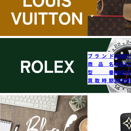
ブランド
LOUIS
商品名
ポルト
型番
M8215
買取時期
2025