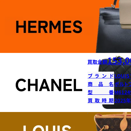
153,0
買取金額
ブランド
LOUIS
商品名
ポルト
型番
M6124
買取時期
2025