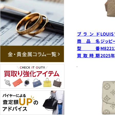
ブランド
LOUIS
商品名
ジッピ
型番
M8221
買取時期
2025