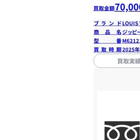
70,00
買取金額
ブランド
LOUIS
商品名
ジッピ
型番
M6212
買取時期
2025
買取実