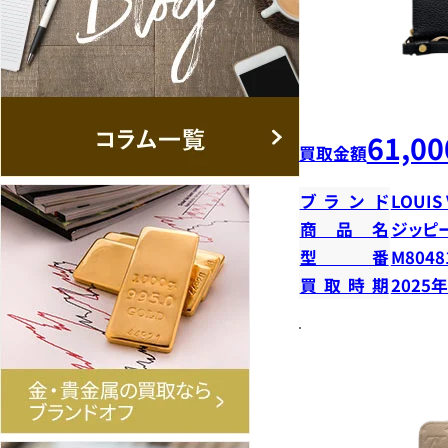
61,00
買取金額
ブランド
LOUIS
商品名
ジッピ
型番
M8048
買取時期
2025