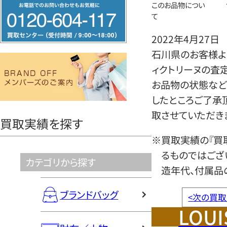
フ
このお品物につい
て
リ
ー
2022年4月27日
ダ
石川県のお客様より
イ
ィクトリーヌの査
ヤ
お品物の状態など
ル
したところご了承
0120604117
取させていただき
買取実績を探す
※買取実績の『買
るものではござ
カテゴリから探す
造年代、付属品
ブランドバッグ
<
次の買取
LOUI