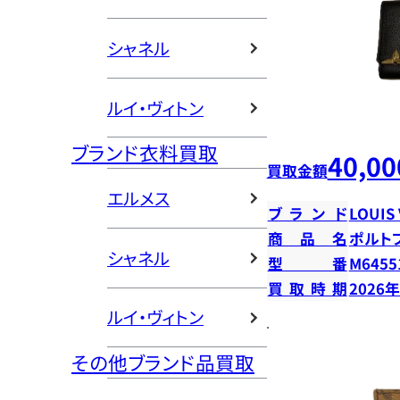
シャネル
ルイ・ヴィトン
ブランド衣料買取
40,00
買取金額
エルメス
ブランド
LOUIS
商品名
ポルト
シャネル
型番
M6455
買取時期
2026
ルイ・ヴィトン
その他ブランド品買取