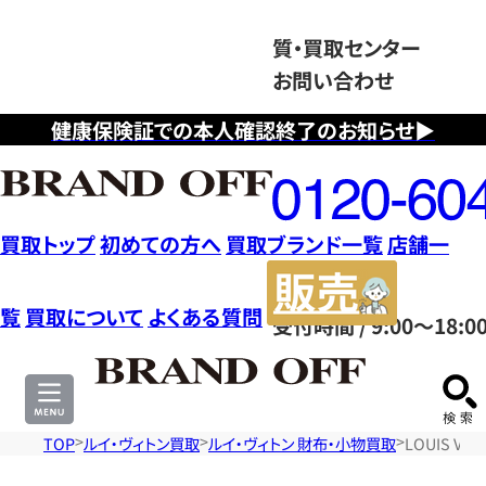
質・買取センター
お問い合わせ
健康保険証での本人確認終了のお知らせ▶
フ
リ
ー
ダ
買取トップ
初めての方へ
買取ブランド一覧
店舗一
イ
販
ヤ
売
覧
買取について
よくある質問
受付時間 / 9:00～18:0
ル
サ
0120604117
イ
ト
TOP
ルイ・ヴィトン買取
ルイ・ヴィトン 財布・小物買取
LOUIS V