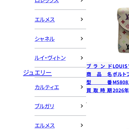
ロレックス
エルメス
シャネル
ルイ・ヴィトン
ブランド
LOUIS
ジュエリー
商品名
ポルト
型番
M5808
カルティエ
買取時期
2026
ブルガリ
エルメス