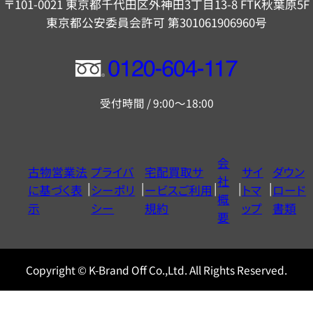
〒101-0021 東京都千代田区外神田3丁目13-8 FTK秋葉原5F
東京都公安委員会許可 第301061906960号
フ
リ
受付時間 / 9:00～18:00
ー
ダ
イ
会
古物営業法
プライバ
宅配買取サ
サイ
ダウン
ヤ
社
に基づく表
シーポリ
ービスご利用
トマ
ロード
ル
概
示
シー
規約
ップ
書類
0120604117
要
Copyright © K-Brand Off Co.,Ltd. All Rights Reserved.