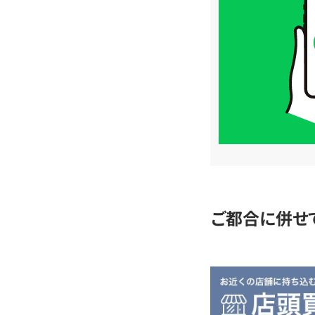
取
価
格
は
LINE
簡
単
査
定
ご都合に併せ