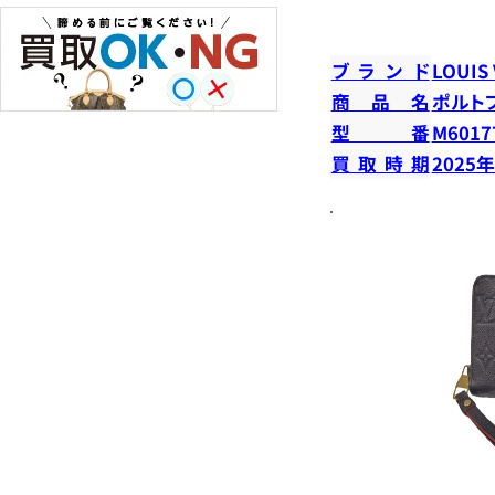
ブランド
LOUIS
商品名
ポルト
型番
M6017
買取時期
2025