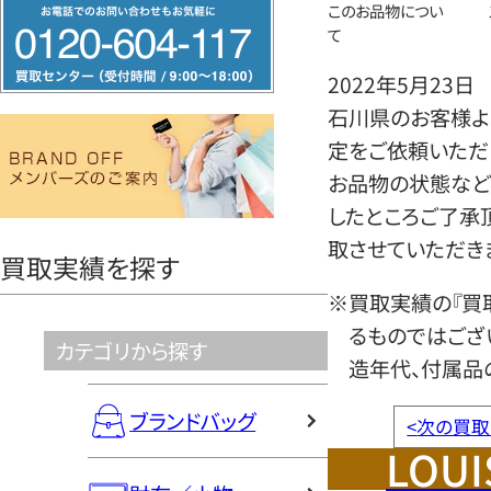
フ
このお品物につい
て
リ
ー
2022年5月23日
ダ
石川県のお客様より
イ
定をご依頼いただ
ヤ
お品物の状態など
ル
したところご了承
0120604117
取させていただき
買取実績を探す
※買取実績の『買
るものではござ
カテゴリから探す
造年代、付属品
ブランドバッグ
<
次の買取
LOUI