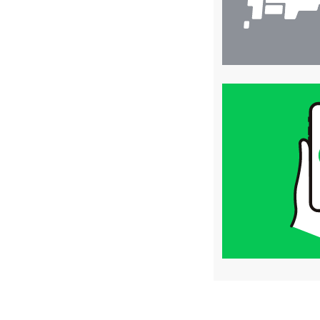
買
取
価
格
は
LINE
簡
単
査
定