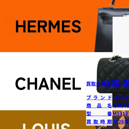
800,0
買取金額
ブランド
LOUIS
商品名
ミニス
型番
M1312
買取時期
2026