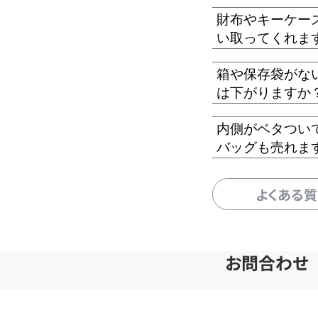
財布やキーケー
い取ってくれま
箱や保存袋がな
は下がりますか
内側がベタつい
バッグも売れま
よくある
お問合わせ