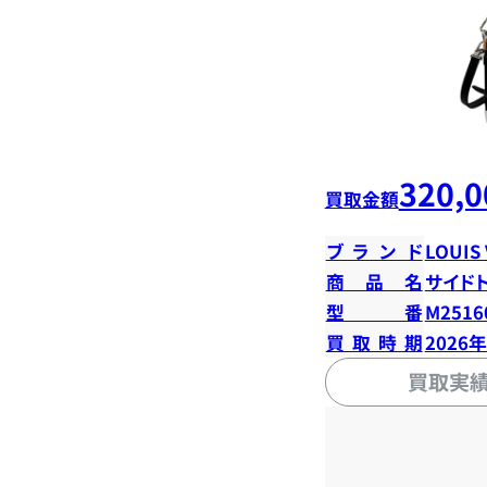
320,0
買取金額
ブランド
LOUIS
商品名
サイド
型番
M2516
買取時期
2026
買取実