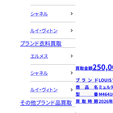
シャネル
ルイ・ヴィトン
ブランド衣料買取
エルメス
250,0
買取金額
シャネル
ブランド
LOUIS
商品名
ミュル
ルイ・ヴィトン
型番
M4641
買取時期
2026
その他ブランド品買取