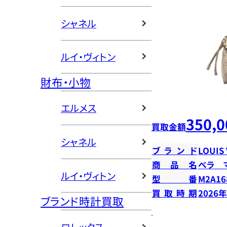
シャネル
ルイ・ヴィトン
財布・小物
エルメス
350,0
買取金額
シャネル
ブランド
LOUIS
商品名
ベラ 
ルイ・ヴィトン
型番
M2A16
買取時期
2026
ブランド時計買取