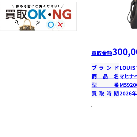
300,0
買取金額
ブランド
LOUIS
商品名
マヒナ
型番
M5920
買取時期
2026