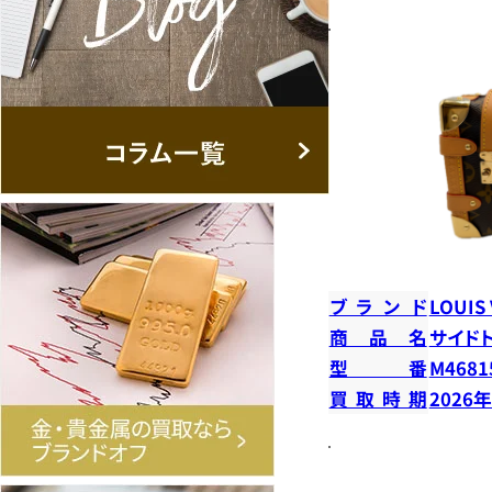
ブランド
LOUIS
商品名
サイド
型番
M4681
買取時期
2026