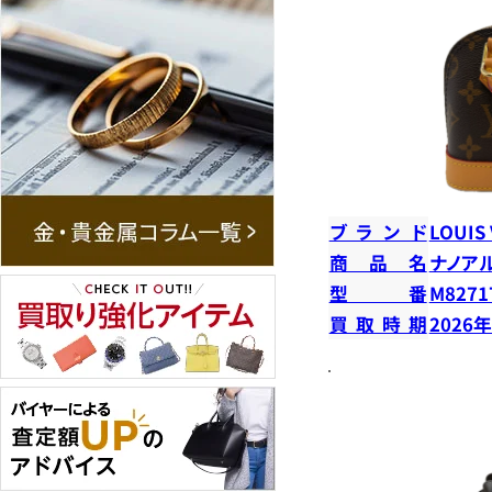
ブランド
LOUIS
商品名
ナノア
型番
M8271
買取時期
2026