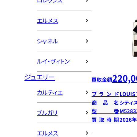
ロレックス
エルメス
シャネル
ルイ・ヴィトン
220,0
ジュエリー
買取金額
カルティエ
ブランド
LOUIS
商品名
シティ
型番
M5283
ブルガリ
買取時期
2026
エルメス