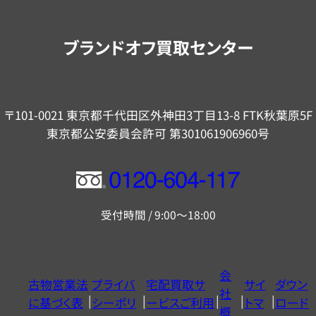
案
内
ブランドオフ買取センター
〒101-0021 東京都千代田区外神田3丁目13-8 FTK秋葉原5F
東京都公安委員会許可 第301061906960号
フ
リ
受付時間 / 9:00～18:00
ー
ダ
イ
会
古物営業法
プライバ
宅配買取サ
サイ
ダウン
ヤ
社
に基づく表
シーポリ
ービスご利用
トマ
ロード
ル
概