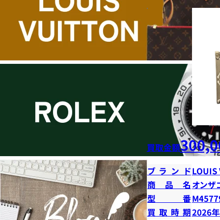
300,0
買取金額
ブランド
LOUIS
商品名
オンザ
型番
M4577
買取時期
2026