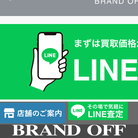
買
取
価
格
は
LINE
簡
単
査
店
定
舗
の
ご