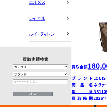
エルメス
シャネル
ルイ・ヴィトン
買取実績検索
180,0
買取金額
ブランド
LOUIS
商品名
ネヴァ
型番
N5110
買取時期
2026