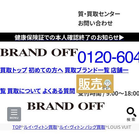
質・買取センター
お問い合わせ
健康保険証での本人確認終了のお知らせ▶
フ
リ
ー
ダ
買取トップ
初めての方へ
買取ブランド一覧
店舗一
イ
販
ヤ
売
覧
買取について
よくある質問
受付時間 / 9:00～18:0
ル
サ
0120604117
イ
ト
TOP
ルイ・ヴィトン買取
ルイ・ヴィトン バッグ買取
LOUIS VUIT