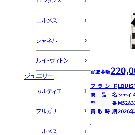
ロレックス
エルメス
シャネル
ルイ・ヴィトン
220,0
買取金額
ジュエリー
ブランド
LOUIS
カルティエ
商品名
シティ
型番
M5283
ブルガリ
買取時期
2026
エルメス