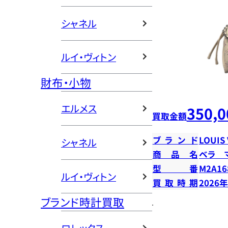
シャネル
ルイ・ヴィトン
財布・小物
エルメス
350,0
買取金額
ブランド
LOUIS
シャネル
商品名
ベラ 
型番
M2A16
ルイ・ヴィトン
買取時期
2026
ブランド時計買取