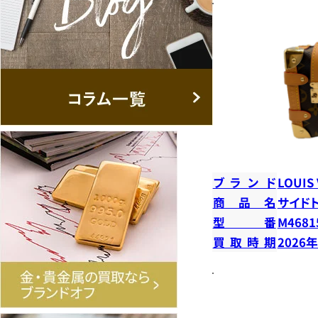
ブランド
LOUIS
商品名
サイド
型番
M4681
買取時期
2026