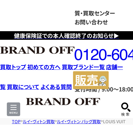
質・買取センター
お問い合わせ
健康保険証での本人確認終了のお知らせ▶
フ
リ
ー
ダ
買取トップ
初めての方へ
買取ブランド一覧
店舗一
イ
販
ヤ
売
覧
買取について
よくある質問
受付時間 / 9:00～18:0
ル
サ
0120604117
イ
ト
TOP
ルイ・ヴィトン買取
ルイ・ヴィトン バッグ買取
LOUIS VUIT