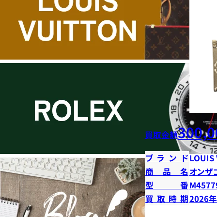
300,0
買取金額
ブランド
LOUIS
商品名
オンザ
型番
M4577
買取時期
2026