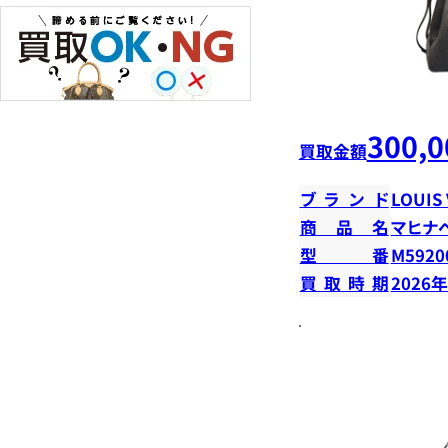
300,0
買取金額
ブランド
LOUIS
商品名
マヒナ
型番
M5920
買取時期
2026