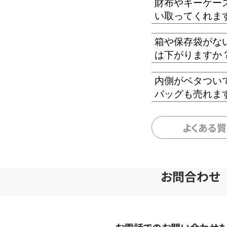
財布やキーケー
い取ってくれま
箱や保存袋がな
は下がりますか
内側がベタつい
バッグも売れま
よくある
お問合わせ