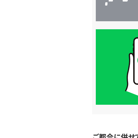
買
取
価
格
は
LINE
簡
単
査
定
ご都合に併せ