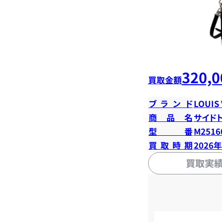
320,0
買取金額
ブランド
LOUIS
商品名
サイド
型番
M2516
買取時期
2026
買取実