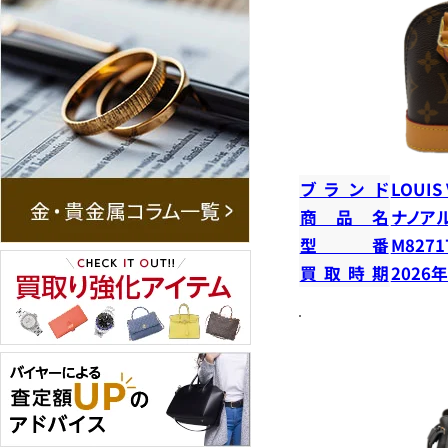
ブランド
LOUIS
商品名
ナノア
型番
M8271
買取時期
2026