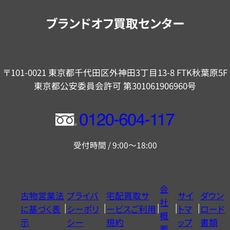
内
ブランドオフ買取センター
〒101-0021 東京都千代田区外神田3丁目13-8 FTK秋葉原5F
東京都公安委員会許可 第301061906960号
フ
リ
受付時間 / 9:00～18:00
ー
ダ
イ
会
古物営業法
プライバ
宅配買取サ
サイ
ダウン
ヤ
社
に基づく表
シーポリ
ービスご利用
トマ
ロード
ル
概
示
シー
規約
ップ
書類
0120604117
要