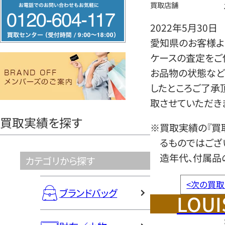
フ
買取店舗
リ
2022年5月30日
ー
愛知県のお客様より
ダ
ケースの査定をご
イ
お品物の状態など
ヤ
したところご了承
ル
取させていただき
0120604117
買取実績を探す
※買取実績の『買
るものではござ
造年代、付属品
カテゴリから探す
<
次の買取
ブランドバッグ
LOUI