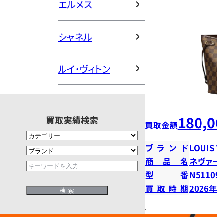
エルメス
シャネル
ルイ・ヴィトン
180,0
買取実績検索
買取金額
ブランド
LOUIS
商品名
ネヴァ
型番
N5110
買取時期
2026