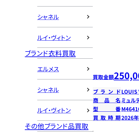
シャネル
ルイ・ヴィトン
ブランド衣料買取
エルメス
250,0
買取金額
シャネル
ブランド
LOUIS
商品名
ミュル
型番
M4641
ルイ・ヴィトン
買取時期
2026
その他ブランド品買取