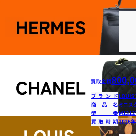
800,0
買取金額
ブランド
LOUIS
商品名
ミニス
型番
M1312
買取時期
2026