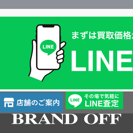
買
取
価
格
は
LINE
簡
単
査
店
定
舗
の
ご
案