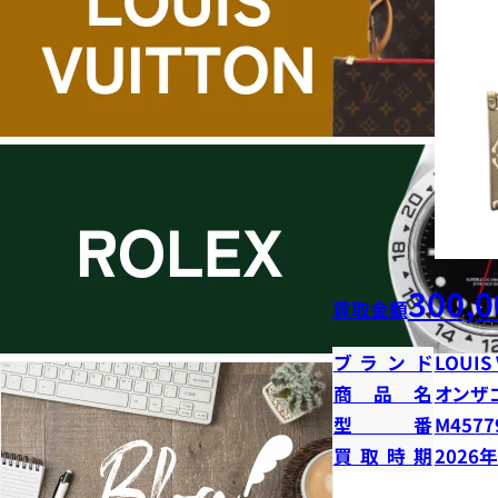
300,0
買取金額
ブランド
LOUIS
商品名
オンザ
型番
M4577
買取時期
2026