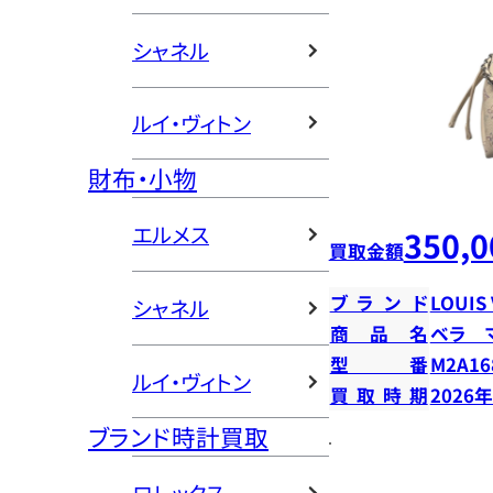
シャネル
ルイ・ヴィトン
財布・小物
エルメス
350,0
買取金額
ブランド
LOUIS
シャネル
商品名
ベラ 
型番
M2A16
ルイ・ヴィトン
買取時期
2026
ブランド時計買取