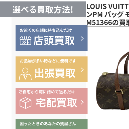
LOUIS VUI
選べる買取方法!
ンPM バッグ
M51366の