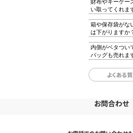
財布やキーケー
い取ってくれま
箱や保存袋がな
は下がりますか
内側がベタつい
バッグも売れま
よくある
お問合わせ