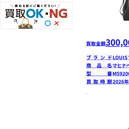
300,0
買取金額
ブランド
LOUIS
商品名
マヒナ
型番
M5920
買取時期
2026