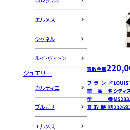
ロレックス
エルメス
シャネル
ルイ・ヴィトン
220,0
買取金額
ジュエリー
ブランド
LOUIS
カルティエ
商品名
シティ
型番
M5283
ブルガリ
買取時期
2026
エルメス