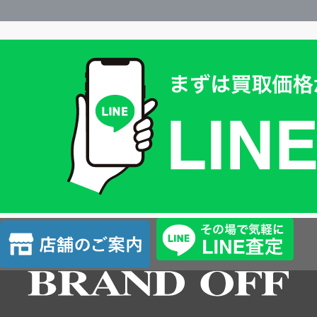
買
取
価
格
は
LINE
簡
単
査
店
定
舗
の
ご
案