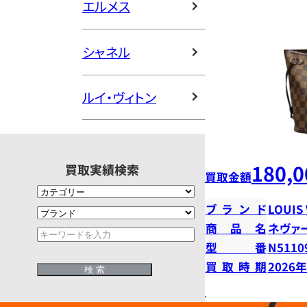
エルメス
シャネル
ルイ・ヴィトン
180,0
買取実績検索
買取金額
ブランド
LOUIS
商品名
ネヴァ
型番
N5110
買取時期
2026