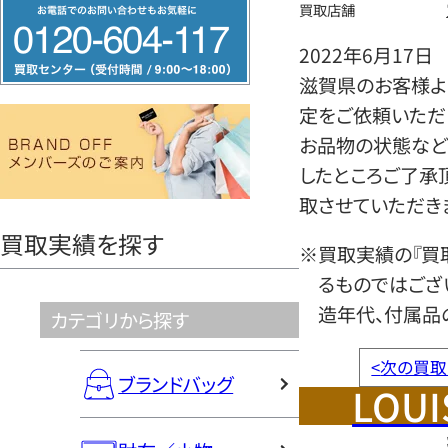
フ
買取店舗
リ
2022年6月17日
ー
滋賀県のお客様より
ダ
定をご依頼いただ
イ
お品物の状態など
ヤ
したところご了承
ル
取させていただき
0120604117
買取実績を探す
※買取実績の『買
るものではござ
造年代、付属品
カテゴリから探す
<
次の買取
ブランドバッグ
LOUI