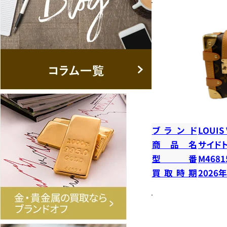
ブランド
LOUIS
商品名
サイド
型番
M4681
買取時期
2026