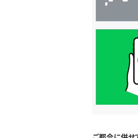
買
取
価
格
は
LINE
簡
単
査
定
ご都合に併せ