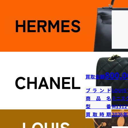
800,0
買取金額
ブランド
LOUIS
商品名
ミニス
型番
M1312
買取時期
2026