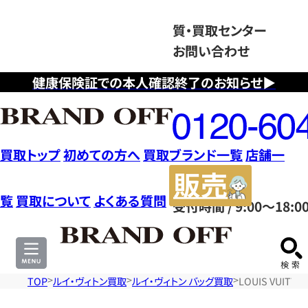
質・買取センター
お問い合わせ
健康保険証での本人確認終了のお知らせ▶
フ
リ
ー
ダ
買取トップ
初めての方へ
買取ブランド一覧
店舗一
イ
販
ヤ
売
覧
買取について
よくある質問
受付時間 / 9:00～18:0
ル
サ
0120604117
イ
ト
TOP
ルイ・ヴィトン買取
ルイ・ヴィトン バッグ買取
LOUIS VUIT