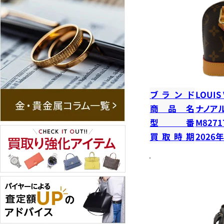
ブランド
LOUIS
商品名
ナノア
型番
M8271
買取時期
2026