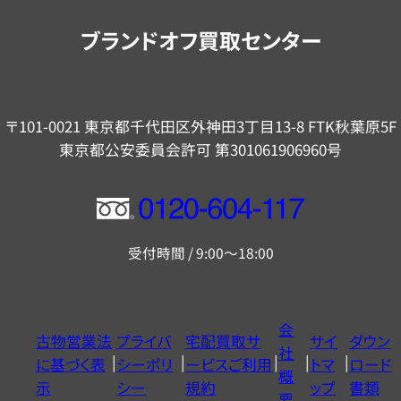
内
ブランドオフ買取センター
〒101-0021 東京都千代田区外神田3丁目13-8 FTK秋葉原5F
東京都公安委員会許可 第301061906960号
フ
リ
受付時間 / 9:00～18:00
ー
ダ
イ
会
古物営業法
プライバ
宅配買取サ
サイ
ダウン
ヤ
社
に基づく表
シーポリ
ービスご利用
トマ
ロード
ル
概
示
シー
規約
ップ
書類
0120604117
要