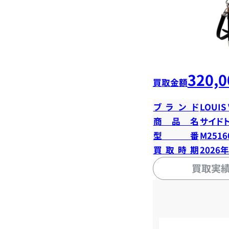
320,0
買取金額
ブランド
LOUIS
商品名
サイド
型番
M2516
買取時期
2026
買取実