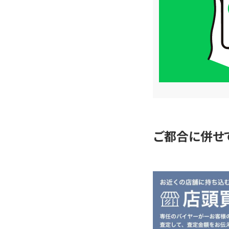
格
は
LINE
簡
単
査
定
ご都合に併せ