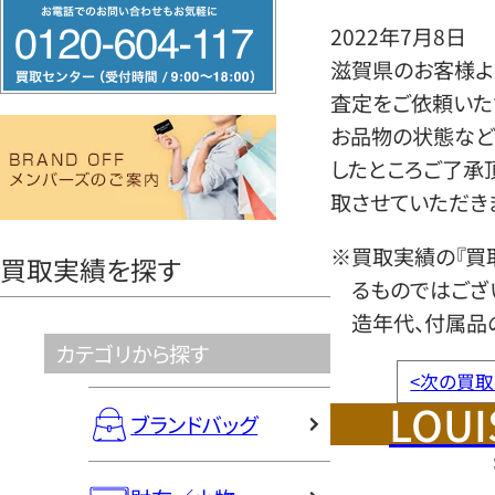
フ
2022年7月8日
リ
滋賀県のお客様より
ー
査定をご依頼いた
ダ
お品物の状態など
イ
したところご了承
ヤ
取させていただき
ル
0120604117
※買取実績の『買
買取実績を探す
るものではござ
造年代、付属品
カテゴリから探す
<
次の買取
LOUI
ブランドバッグ