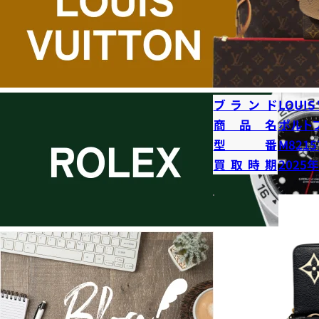
ブランド
LOUIS
商品名
ポルト
型番
M8215
買取時期
2025