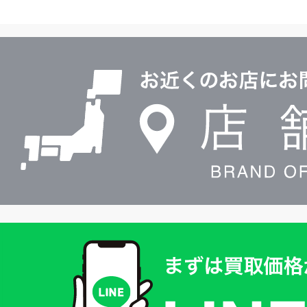
ヤ
ル
店
0120604117
舗
検
索
買
取
価
格