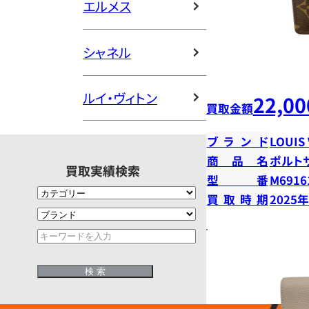
エルメス
シャネル
ルイ・ヴィトン
22,00
買取金額
ブランド
LOUIS
商品名
ポルト
買取実績検索
型番
M6916
買取時期
2025