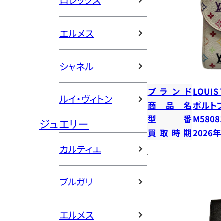
ロレックス
エルメス
シャネル
ブランド
LOUIS
ルイ・ヴィトン
商品名
ポルト
型番
M5808
ジュエリー
買取時期
2026
カルティエ
ブルガリ
エルメス