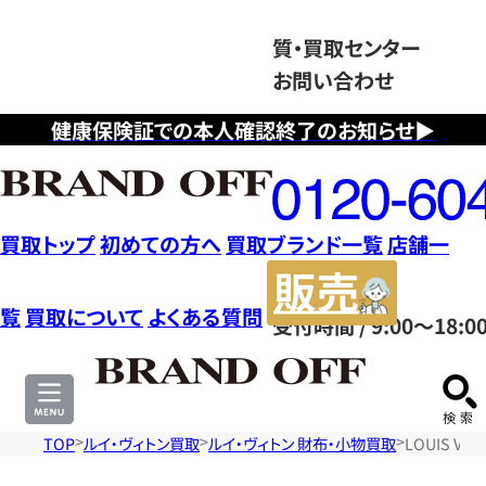
質・買取センター
お問い合わせ
健康保険証での本人確認終了のお知らせ▶
フ
リ
ー
ダ
買取トップ
初めての方へ
買取ブランド一覧
店舗一
イ
販
ヤ
売
覧
買取について
よくある質問
受付時間 / 9:00～18:0
ル
サ
0120604117
イ
ト
TOP
ルイ・ヴィトン買取
ルイ・ヴィトン 財布・小物買取
LOUIS V