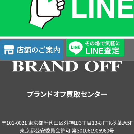
は
LINE
簡
単
査
店
定
舗
の
ご
案
内
ブランドオフ買取センター
〒101-0021 東京都千代田区外神田3丁目13-8 FTK秋葉原5F
東京都公安委員会許可 第301061906960号