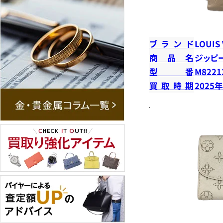
ブランド
LOUIS
商品名
ジッピ
型番
M8221
買取時期
2025