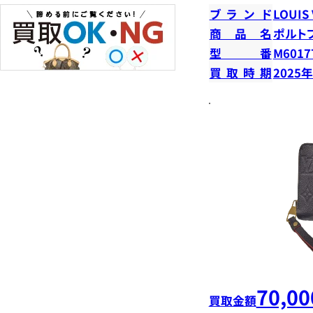
ブランド
LOUIS
商品名
ポルト
型番
M6017
買取時期
2025
70,00
買取金額