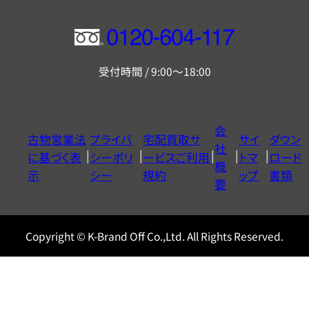
フ
リ
受付時間 / 9:00～18:00
ー
ダ
イ
会
古物営業法
プライバ
宅配買取サ
サイ
ダウン
ヤ
社
に基づく表
シーポリ
ービスご利用
トマ
ロード
ル
概
示
シー
規約
ップ
書類
0120604117
要
Copyright © K-Brand Off Co.,Ltd. All Rights Reserved.