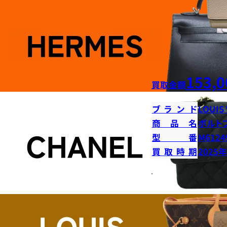
153,0
買取金額
ブランド
LOUIS
商品名
ポルト
型番
M6124
買取時期
2025