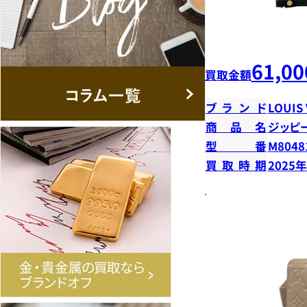
61,00
買取金額
ブランド
LOUIS
商品名
ジッピ
型番
M8048
買取時期
2025