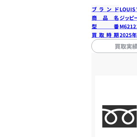
ブランド
LOUIS
商品名
ジッピ
型番
M6212
買取時期
2025
買取実