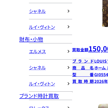
シャネル
ルイ・ヴィトン
財布・小物
150,0
買取金額
エルメス
ブランド
LOUIS
シャネル
商品名
ホーム
型番
GI055
買取時期
2026
ルイ・ヴィトン
ブランド時計買取