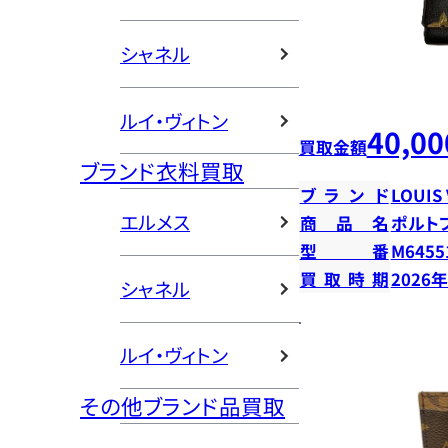
シャネル
ルイ・ヴィトン
40,00
買取金額
ブランド衣料買取
ブランド
LOUIS
エルメス
商品名
ポルト
型番
M6455
買取時期
2026
シャネル
ルイ・ヴィトン
その他ブランド品買取