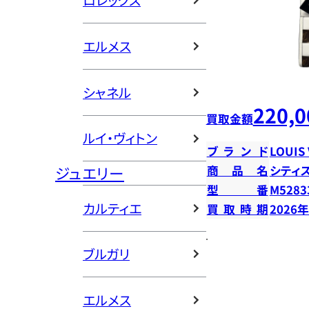
ロレックス
エルメス
シャネル
220,0
買取金額
ルイ・ヴィトン
ブランド
LOUIS
ジュエリー
商品名
シティ
型番
M5283
カルティエ
買取時期
2026
ブルガリ
エルメス