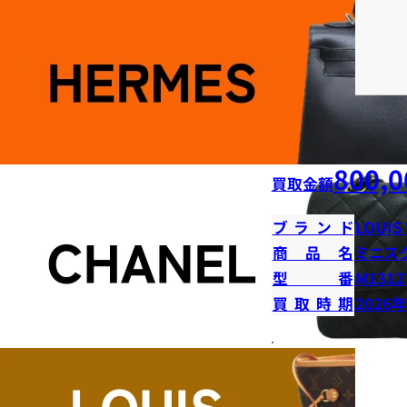
800,0
買取金額
ブランド
LOUIS
商品名
ミニス
型番
M1312
買取時期
2026