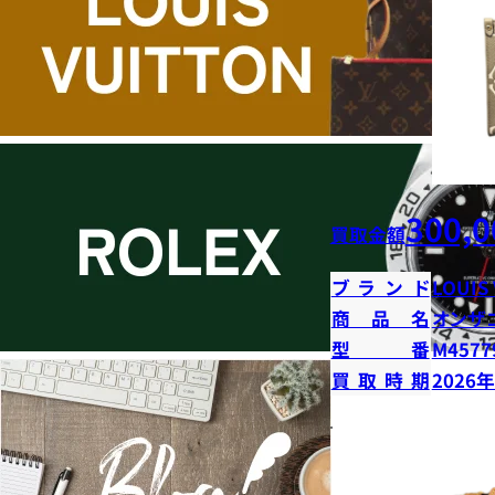
300,0
買取金額
ブランド
LOUIS
商品名
オンザ
型番
M4577
買取時期
2026