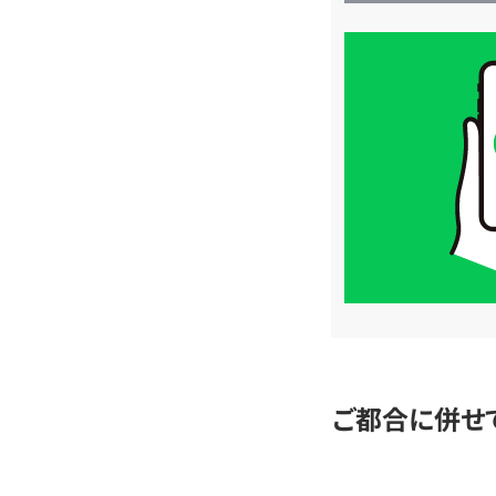
買
取
価
格
は
LINE
簡
単
査
定
ご都合に併せ