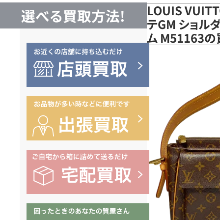
LOUIS VUI
選べる買取方法!
テGM ショル
ム M51163