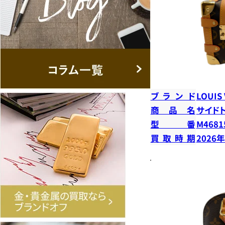
ブランド
LOUIS
商品名
サイド
型番
M4681
買取時期
2026