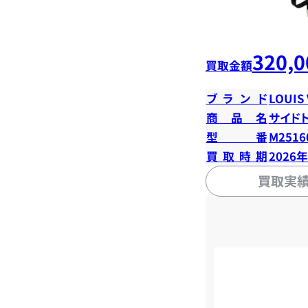
320,0
買取金額
ブランド
LOUIS
商品名
サイド
型番
M2516
買取時期
2026
買取実