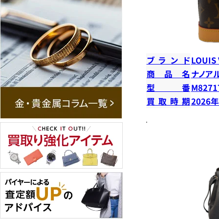
ブランド
LOUIS
商品名
ナノア
型番
M8271
買取時期
2026