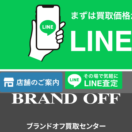
買
取
価
格
は
LINE
簡
単
査
店
定
舗
の
ご
案
内
ブランドオフ買取センター