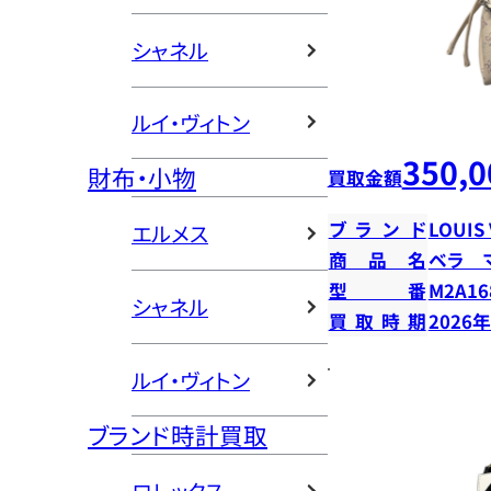
シャネル
ルイ・ヴィトン
350,0
財布・小物
買取金額
ブランド
LOUIS
エルメス
商品名
ベラ 
型番
M2A16
シャネル
買取時期
2026
ルイ・ヴィトン
ブランド時計買取