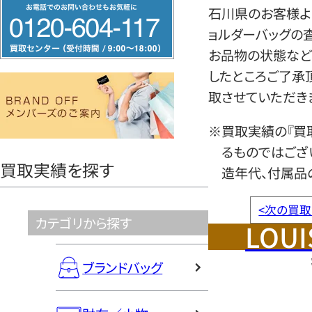
フ
石川県のお客様より
リ
ョルダーバッグの
ー
お品物の状態など
ダ
したところご了承
イ
取させていただき
ヤ
ル
※買取実績の『買
0120604117
るものではござ
買取実績を探す
造年代、付属品
<
次の買取
カテゴリから探す
LOUI
ブランドバッグ