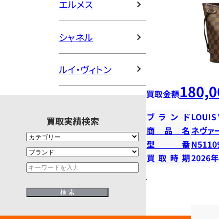
エルメス
シャネル
ルイ・ヴィトン
180,0
買取金額
ブランド
LOUIS
買取実績検索
商品名
ネヴァ
型番
N5110
買取時期
2026