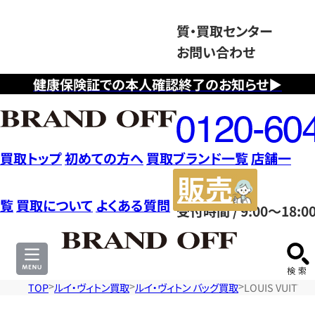
質・買取センター
お問い合わせ
健康保険証での本人確認終了のお知らせ▶
フ
リ
ー
ダ
買取トップ
初めての方へ
買取ブランド一覧
店舗一
イ
販
ヤ
売
覧
買取について
よくある質問
受付時間 / 9:00～18:0
ル
サ
0120604117
イ
ト
TOP
ルイ・ヴィトン買取
ルイ・ヴィトン バッグ買取
LOUIS VUI