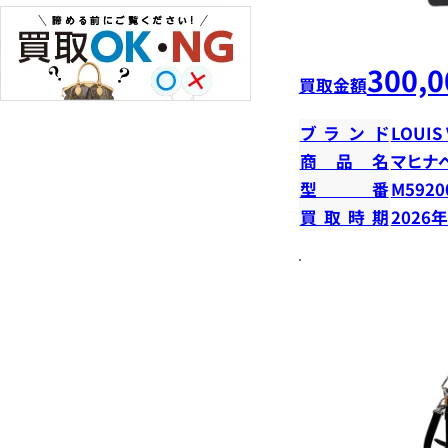
300,0
買取金額
ブランド
LOUIS
商品名
マヒナ
型番
M5920
買取時期
2026