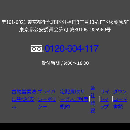
〒101-0021 東京都千代田区外神田3丁目13-8 FTK秋葉原5F
東京都公安委員会許可 第301061906960号
フ
リ
受付時間 / 9:00～18:00
ー
ダ
イ
会
古物営業法
プライバ
宅配買取サ
サイ
ダウン
ヤ
社
に基づく表
シーポリ
ービスご利用
トマ
ロード
ル
概
示
シー
規約
ップ
書類
0120604117
要