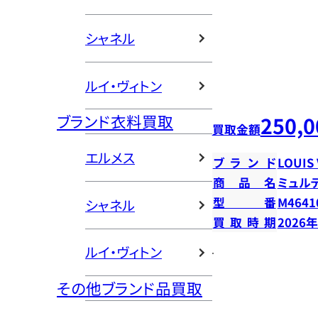
シャネル
ルイ・ヴィトン
ブランド衣料買取
250,0
買取金額
エルメス
ブランド
LOUIS
商品名
ミュル
型番
M4641
シャネル
買取時期
2026
ルイ・ヴィトン
その他ブランド品買取