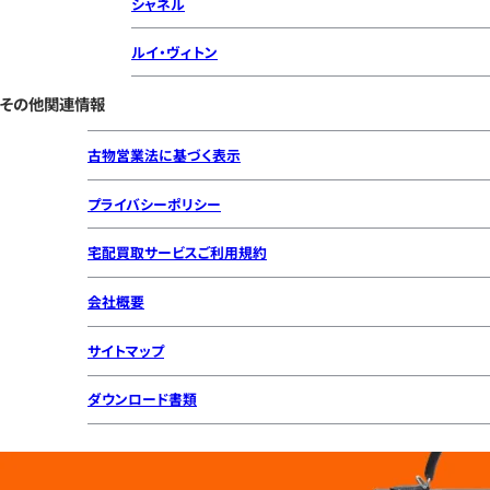
シャネル
ルイ・ヴィトン
その他関連情報
古物営業法に基づく表示
プライバシーポリシー
宅配買取サービスご利用規約
会社概要
サイトマップ
ダウンロード書類