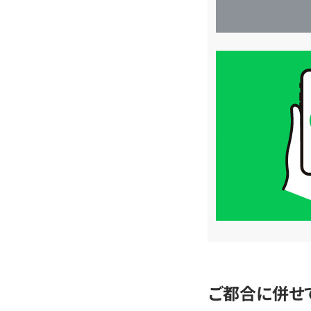
買
取
価
格
は
LINE
簡
単
査
定
ご都合に併せ