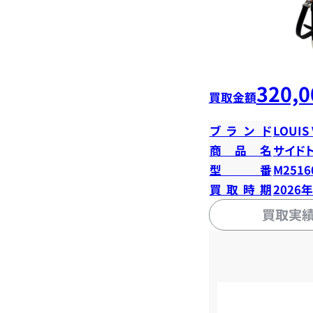
320,0
買取金額
ブランド
LOUIS
商品名
サイド
型番
M2516
買取時期
2026
買取実