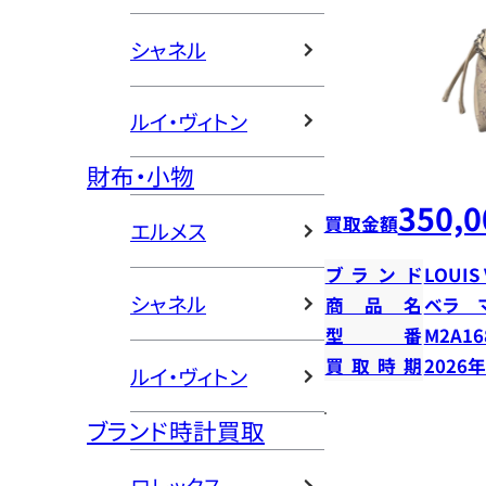
シャネル
ルイ・ヴィトン
財布・小物
350,0
買取金額
エルメス
ブランド
LOUIS
シャネル
商品名
ベラ 
型番
M2A16
買取時期
2026
ルイ・ヴィトン
ブランド時計買取