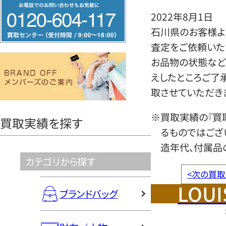
フ
2022年8月1日
リ
石川県のお客様より
ー
査定をご依頼いた
ダ
お品物の状態など
イ
えしたところご了
ヤ
取させていただき
ル
0120604117
※買取実績の『買
買取実績を探す
るものではござ
造年代、付属品
カテゴリから探す
<
次の買取
LOUI
ブランドバッグ