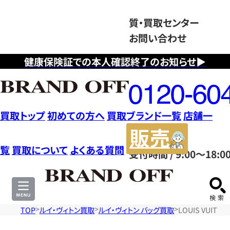
質・買取センター
お問い合わせ
健康保険証での本人確認終了のお知らせ▶
フ
リ
ー
ダ
買取トップ
初めての方へ
買取ブランド一覧
店舗一
イ
販
ヤ
売
覧
買取について
よくある質問
受付時間 / 9:00～18:0
ル
サ
0120604117
イ
ト
TOP
ルイ・ヴィトン買取
ルイ・ヴィトン バッグ買取
LOUIS VUIT