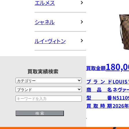
エルメス
シャネル
ルイ・ヴィトン
180,0
買取金額
買取実績検索
ブランド
LOUIS
商品名
ネヴァ
型番
N5110
買取時期
2026