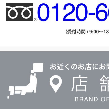
フ
リ
ー
ダ
（受付時間 / 9:00～18
イ
ヤ
ル
店
0120604117
舗
検
索