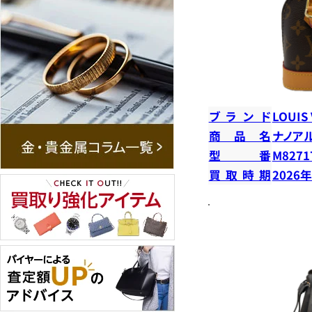
ブランド
LOUIS
商品名
ナノア
型番
M8271
買取時期
2026