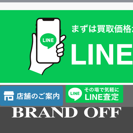
買
取
価
格
は
LINE
簡
単
査
店
定
舗
の
ご
案