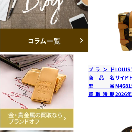
ブランド
LOUIS
商品名
サイド
型番
M4681
買取時期
2026