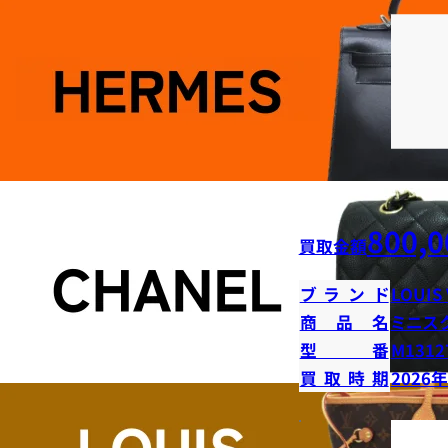
800,0
買取金額
ブランド
LOUIS
商品名
ミニス
型番
M1312
買取時期
2026