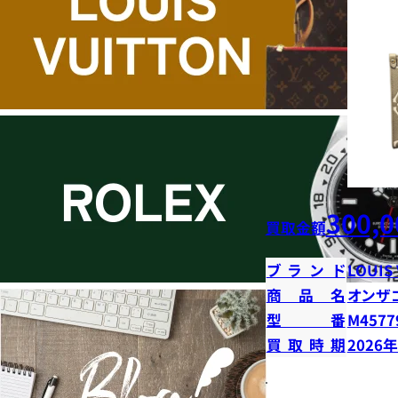
300,0
買取金額
ブランド
LOUIS
商品名
オンザ
型番
M4577
買取時期
2026