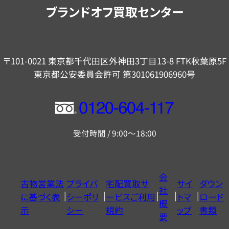
内
ブランドオフ買取センター
〒101-0021 東京都千代田区外神田3丁目13-8 FTK秋葉原5F
東京都公安委員会許可 第301061906960号
フ
リ
受付時間 / 9:00～18:00
ー
ダ
イ
会
古物営業法
プライバ
宅配買取サ
サイ
ダウン
ヤ
社
に基づく表
シーポリ
ービスご利用
トマ
ロード
ル
概
示
シー
規約
ップ
書類
0120604117
要