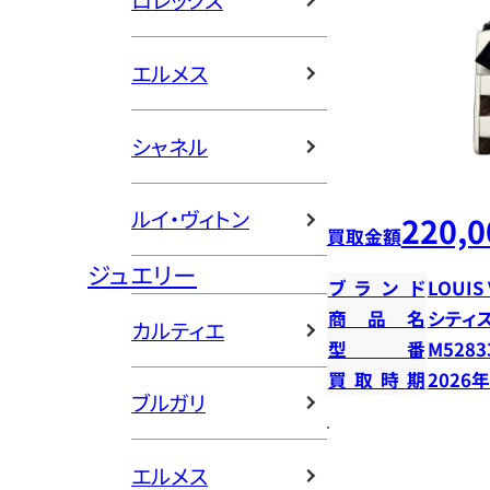
ロレックス
エルメス
シャネル
ルイ・ヴィトン
220,0
買取金額
ジュエリー
ブランド
LOUIS
商品名
シティ
カルティエ
型番
M5283
買取時期
2026
ブルガリ
エルメス