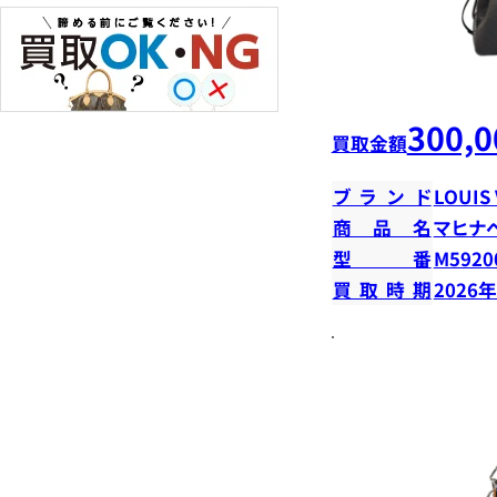
300,0
買取金額
ブランド
LOUIS
商品名
マヒナ
型番
M5920
買取時期
2026