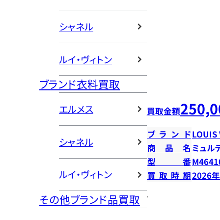
シャネル
ルイ・ヴィトン
ブランド衣料買取
250,0
エルメス
買取金額
ブランド
LOUIS
シャネル
商品名
ミュル
型番
M4641
ルイ・ヴィトン
買取時期
2026
その他ブランド品買取