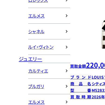
ロレックス
エルメス
シャネル
ルイ・ヴィトン
ジュエリー
220,0
買取金額
カルティエ
ブランド
LOUIS
商品名
シティ
ブルガリ
型番
M5283
買取時期
2026
エルメス