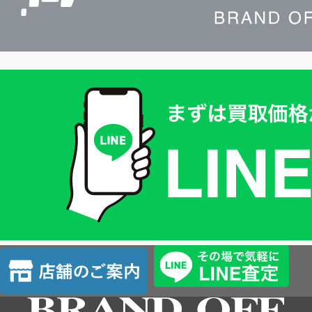
買
取
価
格
は
LINE
簡
単
査
店
定
舗
の