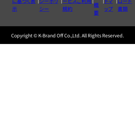
に基づく表
シーポリ
ービスご利用
トマ
ロード
ル
概
示
シー
規約
ップ
書類
0120604117
要
Copyright © K-Brand Off Co.,Ltd. All Rights Reserved.