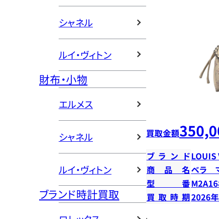
シャネル
ルイ・ヴィトン
財布・小物
エルメス
350,0
買取金額
シャネル
ブランド
LOUIS
ルイ・ヴィトン
商品名
ベラ 
型番
M2A16
ブランド時計買取
買取時期
2026