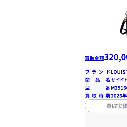
320,0
買取金額
ブランド
LOUIS
商品名
サイド
型番
M2516
買取時期
2026
買取実