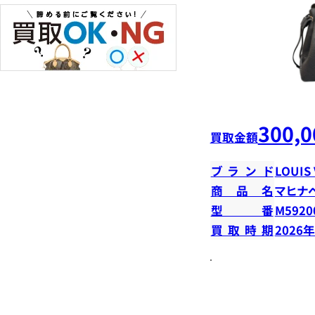
300,0
買取金額
ブランド
LOUIS
商品名
マヒナ
型番
M5920
買取時期
2026