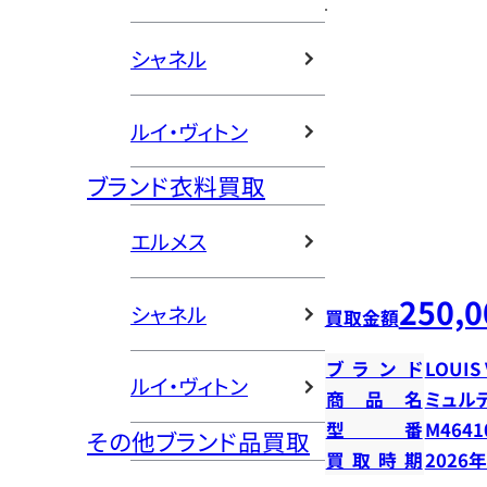
シャネル
ルイ・ヴィトン
ブランド衣料買取
エルメス
250,0
シャネル
買取金額
ブランド
LOUIS
ルイ・ヴィトン
商品名
ミュル
型番
M4641
その他ブランド品買取
買取時期
2026