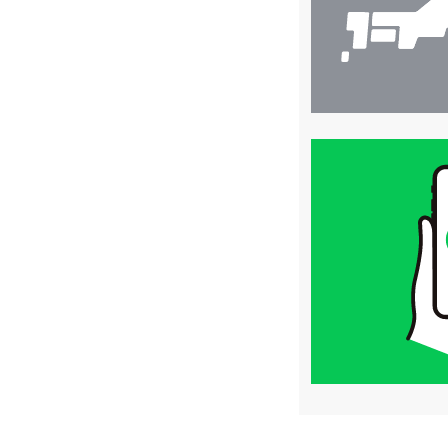
買
取
価
格
は
LINE
簡
単
査
定