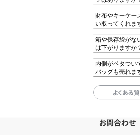
財布やキーケー
い取ってくれま
箱や保存袋がな
は下がりますか
内側がベタつい
バッグも売れま
よくある
お問合わせ