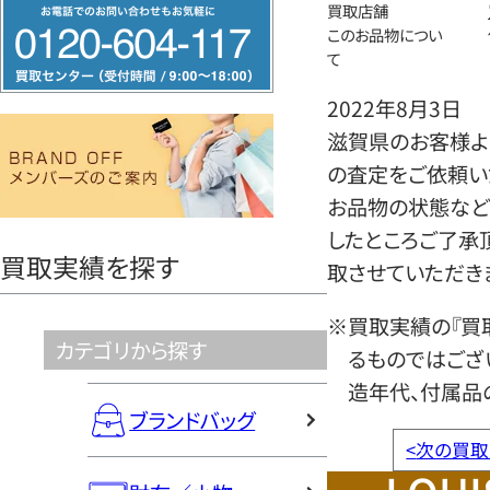
フ
買取店舗
このお品物につい
リ
て
ー
ダ
2022年8月3日
イ
滋賀県のお客様より
ヤ
の査定をご依頼い
ル
お品物の状態など
0120604117
したところご了承
買取実績を探す
取させていただき
※買取実績の『買
カテゴリから探す
るものではござ
造年代、付属品
ブランドバッグ
<
次の買取