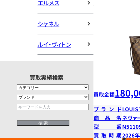
エルメス
シャネル
ルイ・ヴィトン
買取実績検索
180,0
買取金額
ブランド
LOUIS
商品名
ネヴァ
型番
N5110
買取時期
2026