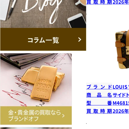
買取時期
2026
ブランド
LOUIS
商品名
サイド
型番
M4681
買取時期
2026