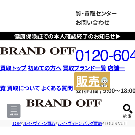
質・買取センター
お問い合わせ
健康保険証での本人確認終了のお知らせ▶
フ
リ
ー
ダ
買取トップ
初めての方へ
買取ブランド一覧
店舗一
イ
販
ヤ
売
覧
買取について
よくある質問
受付時間 / 9:00～18:0
ル
サ
0120604117
イ
ト
TOP
ルイ・ヴィトン買取
ルイ・ヴィトン バッグ買取
LOUIS VUIT