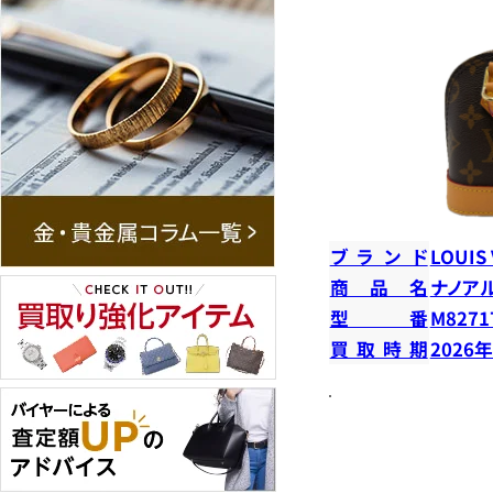
ブランド
LOUIS
商品名
ナノア
型番
M8271
買取時期
2026