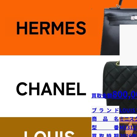
800,0
買取金額
ブランド
LOUIS
商品名
ミニス
型番
M1312
買取時期
2026