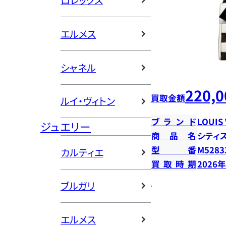
ロレックス
エルメス
シャネル
220,0
買取金額
ルイ・ヴィトン
ブランド
LOUIS
ジュエリー
商品名
シティ
型番
M5283
カルティエ
買取時期
2026
ブルガリ
エルメス