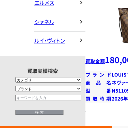
エルメス
シャネル
ルイ・ヴィトン
180,0
買取金額
買取実績検索
ブランド
LOUIS
商品名
ネヴァ
型番
N5110
買取時期
2026