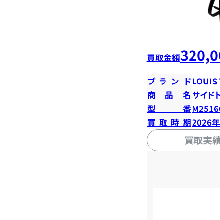
320,0
買取金額
ブランド
LOUIS
商品名
サイド
型番
M2516
買取時期
2026
買取実