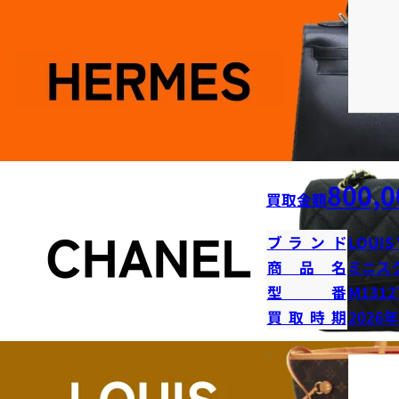
800,0
買取金額
ブランド
LOUIS
商品名
ミニス
型番
M1312
買取時期
2026