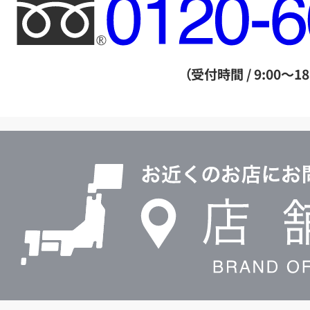
フ
リ
ー
ダ
（受付時間 / 9:00～18
イ
ヤ
ル
店
0120604117
舗
検
索