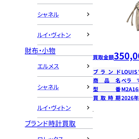
シャネル
ルイ・ヴィトン
財布・小物
350,0
買取金額
エルメス
ブランド
LOUIS
商品名
ベラ 
シャネル
型番
M2A16
買取時期
2026
ルイ・ヴィトン
ブランド時計買取