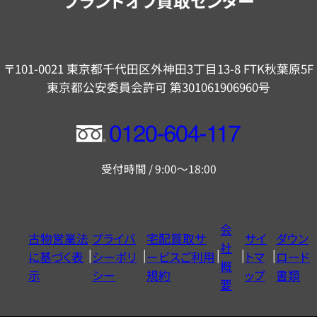
ブランドオフ買取センター
〒101-0021 東京都千代田区外神田3丁目13-8 FTK秋葉原5F
東京都公安委員会許可 第301061906960号
フ
リ
受付時間 / 9:00～18:00
ー
ダ
イ
会
古物営業法
プライバ
宅配買取サ
サイ
ダウン
ヤ
社
に基づく表
シーポリ
ービスご利用
トマ
ロード
ル
概
示
シー
規約
ップ
書類
0120604117
要