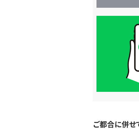
買
取
価
格
は
LINE
簡
単
査
定
ご都合に併せ