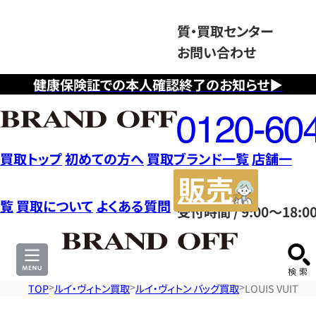
質・買取センター
お問い合わせ
健康保険証での本人確認終了のお知らせ▶
フ
リ
ー
ダ
買取トップ
初めての方へ
買取ブランド一覧
店舗一
イ
販
ヤ
売
覧
買取について
よくある質問
受付時間 / 9:00～18:0
ル
サ
0120604117
イ
ト
TOP
ルイ・ヴィトン買取
ルイ・ヴィトン バッグ買取
LOUIS VUI