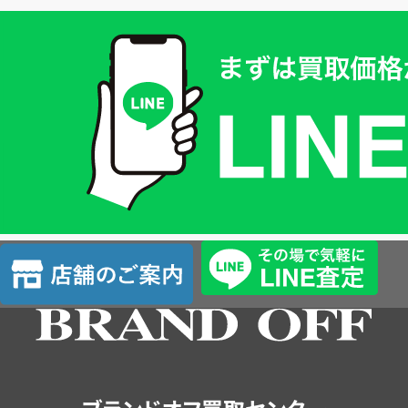
買
取
価
格
は
LINE
簡
単
査
店
定
舗
の
ご
案
内