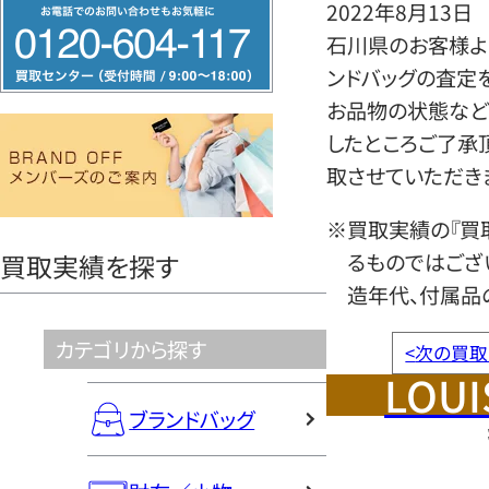
フ
2022年8月13日
リ
石川県のお客様より
ー
ンドバッグの査定
ダ
お品物の状態など
イ
したところご了承
ヤ
取させていただき
ル
※買取実績の『買
0120604117
るものではござ
買取実績を探す
造年代、付属品
カテゴリから探す
<
次の買取
LOUI
ブランドバッグ