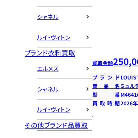
シャネル
ルイ・ヴィトン
ブランド衣料買取
250,0
買取金額
エルメス
ブランド
LOUIS
商品名
ミュル
シャネル
型番
M4641
買取時期
2026
ルイ・ヴィトン
その他ブランド品買取