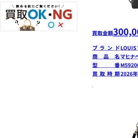
300,0
買取金額
ブランド
LOUIS
商品名
マヒナ
型番
M5920
買取時期
2026