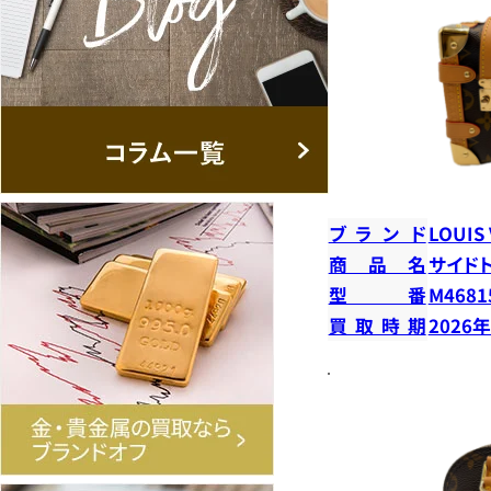
ブランド
LOUIS
商品名
サイド
型番
M4681
買取時期
2026