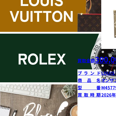
300,0
買取金額
ブランド
LOUIS
商品名
オンザ
型番
M4577
買取時期
2026