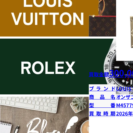
300,0
買取金額
ブランド
LOUIS
商品名
オンザ
型番
M4577
買取時期
2026