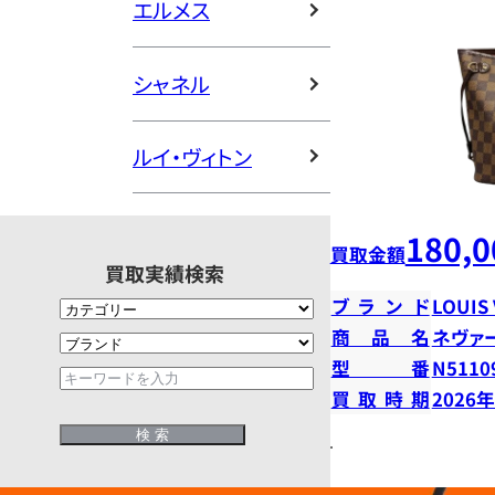
エルメス
シャネル
ルイ・ヴィトン
180,0
買取金額
買取実績検索
ブランド
LOUIS
商品名
ネヴァ
型番
N5110
買取時期
2026