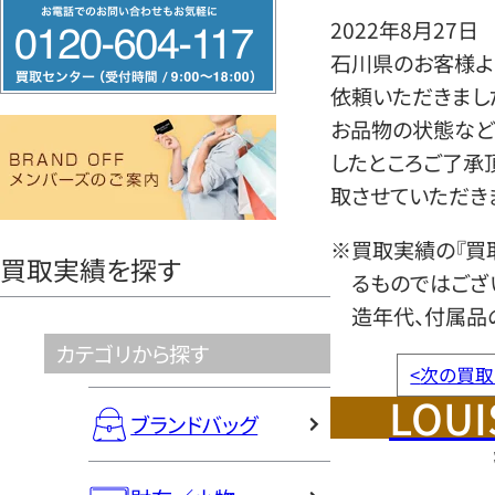
フ
2022年8月27日
リ
石川県のお客様よ
ー
依頼いただきまし
ダ
お品物の状態など
イ
したところご了承
ヤ
取させていただき
ル
0120604117
※買取実績の『買
買取実績を探す
るものではござ
造年代、付属品
カテゴリから探す
<
次の買取
LOUI
ブランドバッグ