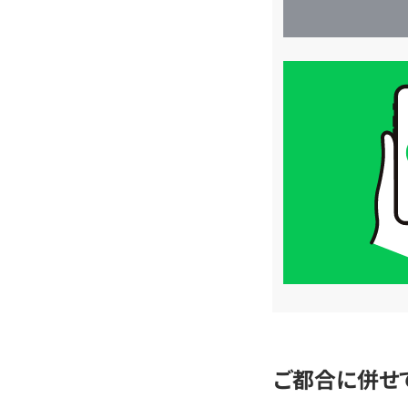
買
取
価
格
は
LINE
簡
単
査
定
ご都合に併せ