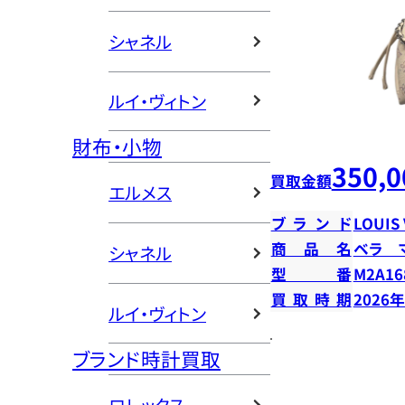
シャネル
ルイ・ヴィトン
財布・小物
350,0
買取金額
エルメス
ブランド
LOUIS
商品名
ベラ 
シャネル
型番
M2A16
買取時期
2026
ルイ・ヴィトン
ブランド時計買取