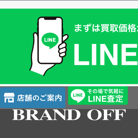
買
取
価
格
は
LINE
簡
単
査
店
定
舗
の
ご
案
内