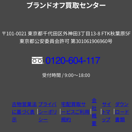
ブランドオフ買取センター
〒101-0021 東京都千代田区外神田3丁目13-8 FTK秋葉原5F
東京都公安委員会許可 第301061906960号
フ
リ
受付時間 / 9:00～18:00
ー
ダ
イ
会
古物営業法
プライバ
宅配買取サ
サイ
ダウン
ヤ
社
に基づく表
シーポリ
ービスご利用
トマ
ロード
ル
概
示
シー
規約
ップ
書類
0120604117
要