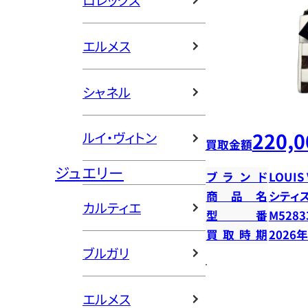
ロレックス
エルメス
シャネル
220,0
ルイ・ヴィトン
買取金額
ジュエリー
ブランド
LOUIS
商品名
シティ
カルティエ
型番
M5283
買取時期
2026
ブルガリ
エルメス