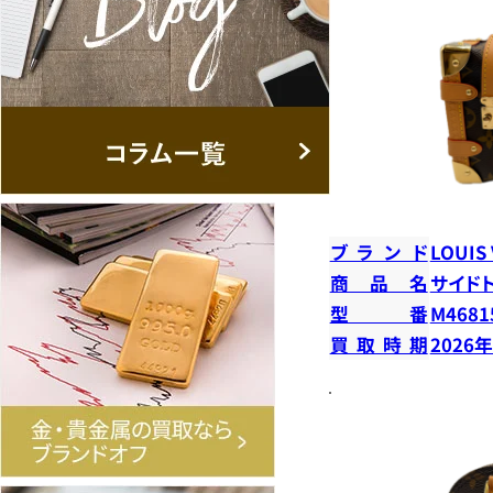
ブランド
LOUIS
商品名
サイド
型番
M4681
買取時期
2026