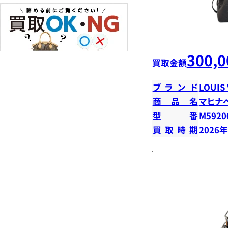
300,0
買取金額
ブランド
LOUIS
商品名
マヒナ
型番
M5920
買取時期
2026