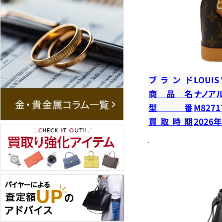
ブランド
LOUIS
商品名
ナノア
型番
M8271
買取時期
2026