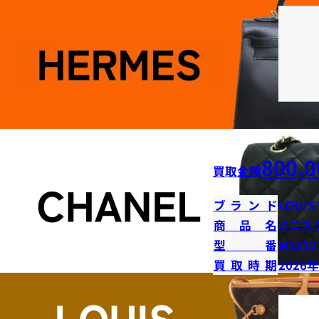
800,0
買取金額
ブランド
LOUIS
商品名
ミニス
型番
M1312
買取時期
2026