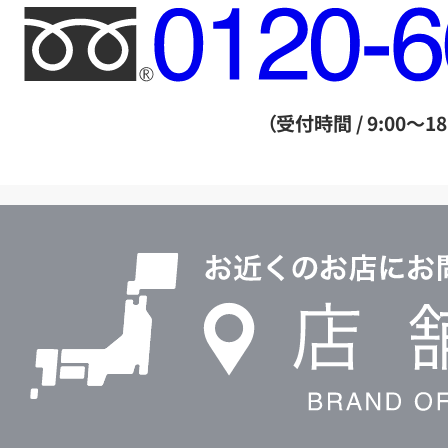
フ
リ
ー
ダ
（受付時間 / 9:00～18
イ
ヤ
ル
店
0120604117
舗
検
索