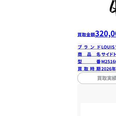
320,0
買取金額
ブランド
LOUIS
商品名
サイド
型番
M2516
買取時期
2026
買取実