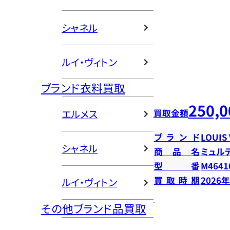
シャネル
ルイ・ヴィトン
ブランド衣料買取
250,0
買取金額
エルメス
ブランド
LOUIS
シャネル
商品名
ミュル
型番
M4641
買取時期
2026
ルイ・ヴィトン
その他ブランド品買取