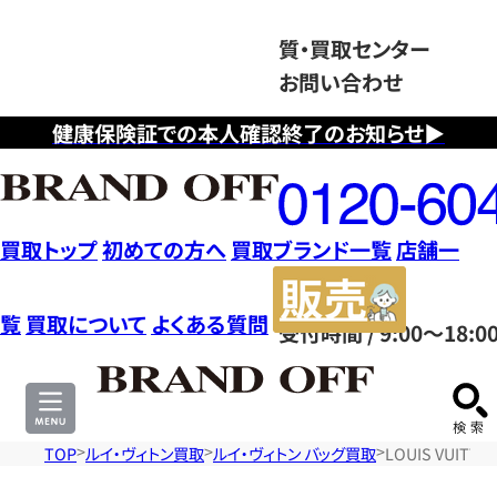
質・買取センター
お問い合わせ
健康保険証での本人確認終了のお知らせ▶
フ
リ
ー
ダ
買取トップ
初めての方へ
買取ブランド一覧
店舗一
イ
販
ヤ
売
覧
買取について
よくある質問
受付時間 / 9:00～18:0
ル
サ
0120604117
イ
ト
TOP
ルイ・ヴィトン買取
ルイ・ヴィトン バッグ買取
LOUIS VUIT