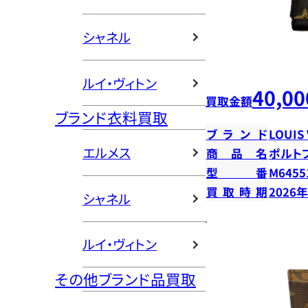
シャネル
ルイ・ヴィトン
40,00
買取金額
ブランド衣料買取
ブランド
LOUIS
エルメス
商品名
ポルト
型番
M6455
買取時期
2026
シャネル
ルイ・ヴィトン
その他ブランド品買取