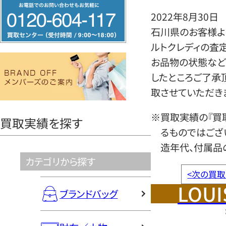
フ
2022年8月30日
リ
石川県のお客様より
ー
ルトクレディの査
ダ
お品物の状態など
イ
したところご了承
ヤ
取させていただき
ル
0120604117
※買取実績の『買
買取実績を探す
るものではござ
造年代、付属品
カテゴリから探す
<
次の買取
LOUI
ブランドバッグ