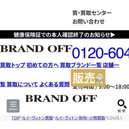
質・買取センター
お問い合わせ
健康保険証での本人確認終了のお知らせ▶
フ
リ
ー
ダ
買取トップ
初めての方へ
買取ブランド一覧
店舗一
イ
販
ヤ
売
覧
買取について
よくある質問
受付時間 / 9:00～18:0
ル
サ
0120604117
イ
ト
TOP
ルイ・ヴィトン買取
ルイ・ヴィトン 財布・小物買取
LOUIS V