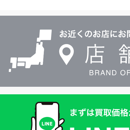
ヤ
ル
店
0120604117
舗
検
索
買
取
価
格