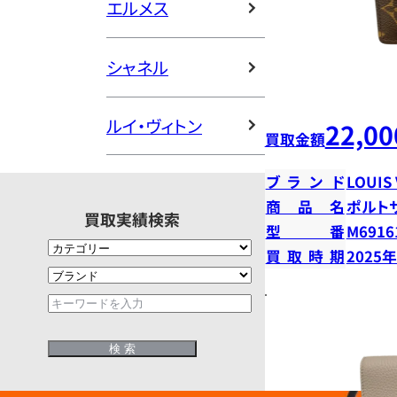
エルメス
シャネル
ルイ・ヴィトン
22,00
買取金額
ブランド
LOUIS
商品名
ポルト
買取実績検索
型番
M6916
買取時期
2025