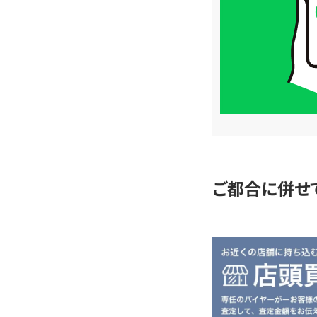
格
は
LINE
簡
単
査
定
ご都合に併せ