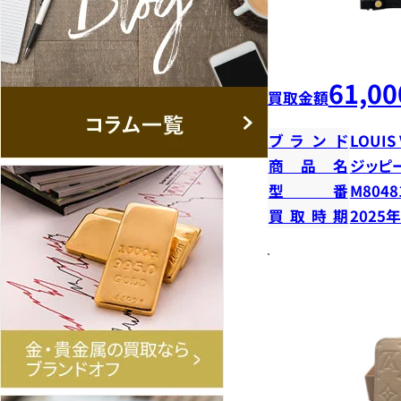
61,00
買取金額
ブランド
LOUIS
商品名
ジッピ
型番
M8048
買取時期
2025