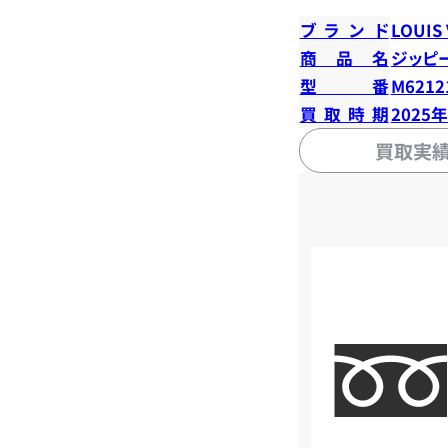
ブランド
LOUIS
商品名
ジッピ
型番
M6212
買取時期
2025
買取実