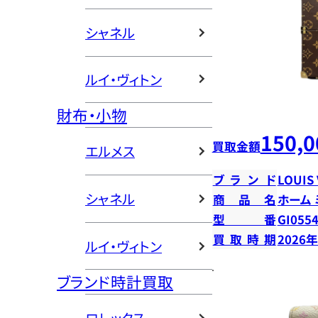
シャネル
ルイ・ヴィトン
財布・小物
150,0
買取金額
エルメス
ブランド
LOUIS
シャネル
商品名
ホーム
型番
GI055
買取時期
2026
ルイ・ヴィトン
ブランド時計買取