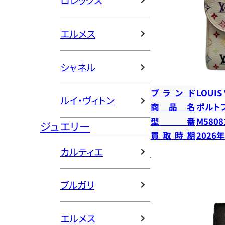
ロレックス
エルメス
シャネル
ブランド
LOUIS
ルイ・ヴィトン
商品名
ポルト
型番
M5808
ジュエリー
買取時期
2026
カルティエ
ブルガリ
エルメス