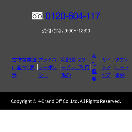
フ
リ
受付時間 / 9:00～18:00
ー
ダ
イ
会
古物営業法
プライバ
宅配買取サ
サイ
ダウン
ヤ
社
に基づく表
シーポリ
ービスご利用
トマ
ロード
ル
概
示
シー
規約
ップ
書類
0120604117
要
Copyright © K-Brand Off Co.,Ltd. All Rights Reserved.