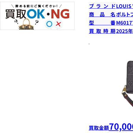
ブランド
LOUIS
商品名
ポルト
型番
M6017
買取時期
2025
70,00
買取金額