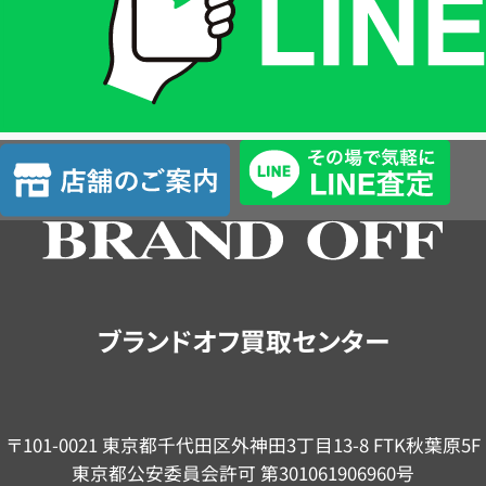
は
LINE
簡
単
査
店
定
舗
の
ご
案
内
ブランドオフ買取センター
〒101-0021 東京都千代田区外神田3丁目13-8 FTK秋葉原5F
東京都公安委員会許可 第301061906960号