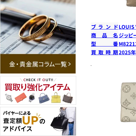
ブランド
LOUIS
商品名
ジッピ
型番
M8221
買取時期
2025