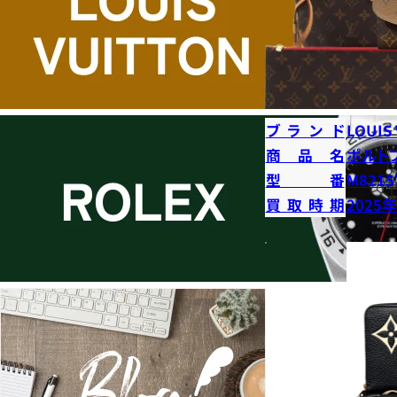
ブランド
LOUIS
商品名
ポルト
型番
M8215
買取時期
2025