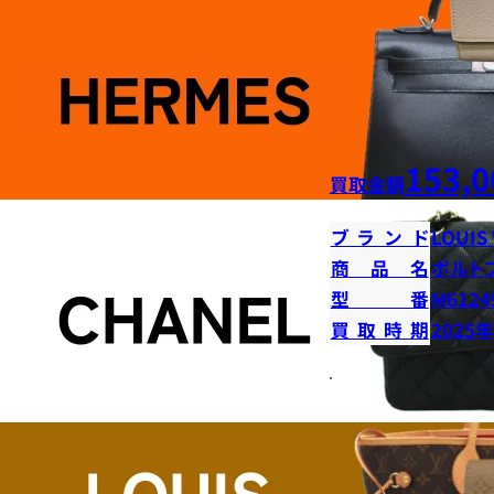
153,0
買取金額
ブランド
LOUIS
商品名
ポルト
型番
M6124
買取時期
2025