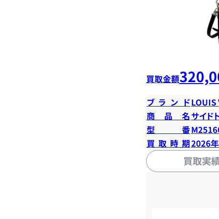
320,0
買取金額
ブランド
LOUIS
商品名
サイド
型番
M2516
買取時期
2026
買取実