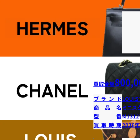
800,0
買取金額
ブランド
LOUIS
商品名
ミニス
型番
M1312
買取時期
2026