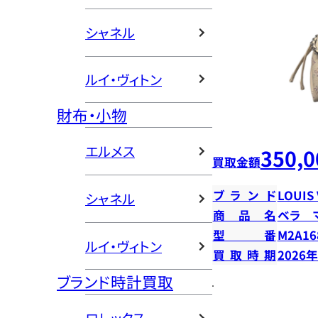
シャネル
ルイ・ヴィトン
財布・小物
エルメス
350,0
買取金額
ブランド
LOUIS
シャネル
商品名
ベラ 
型番
M2A16
ルイ・ヴィトン
買取時期
2026
ブランド時計買取