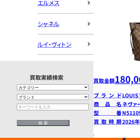
エルメス
シャネル
ルイ・ヴィトン
180,0
買取実績検索
買取金額
ブランド
LOUIS
商品名
ネヴァ
型番
N5110
買取時期
2026