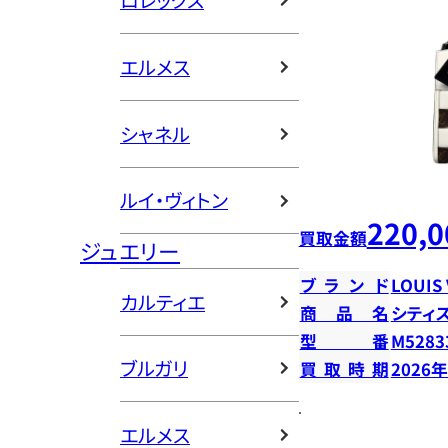
ロレックス
エルメス
シャネル
ルイ・ヴィトン
220,0
買取金額
ジュエリー
ブランド
LOUIS
カルティエ
商品名
シティ
型番
M5283
ブルガリ
買取時期
2026
エルメス