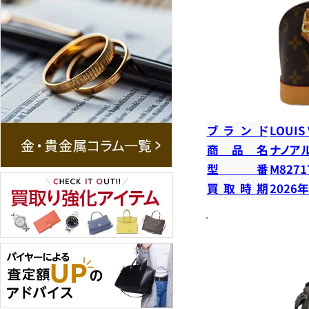
ブランド
LOUIS
商品名
ナノア
型番
M8271
買取時期
2026