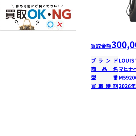
300,0
買取金額
ブランド
LOUIS
商品名
マヒナ
型番
M5920
買取時期
2026