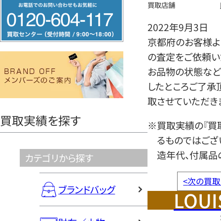
フ
買取店舗
リ
2022年9月3日
ー
京都府のお客様より
ダ
の査定をご依頼い
イ
お品物の状態など
ヤ
したところご了承
ル
取させていただき
0120604117
買取実績を探す
※買取実績の『買
るものではござ
造年代、付属品
カテゴリから探す
<
次の買取
ブランドバッグ
LOUI