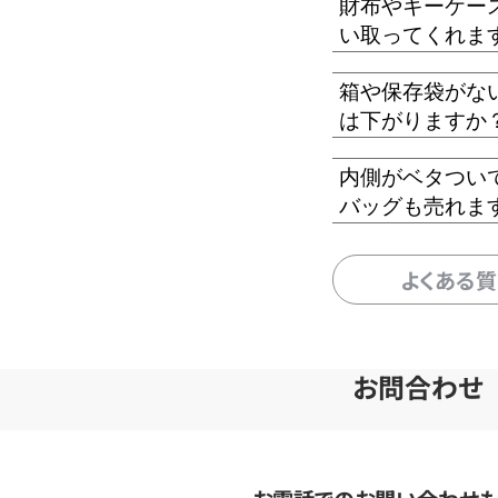
財布やキーケー
い取ってくれま
箱や保存袋がな
は下がりますか
内側がベタつい
バッグも売れま
よくある
お問合わせ