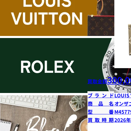
300,0
買取金額
ブランド
LOUIS
商品名
オンザ
型番
M4577
買取時期
2026