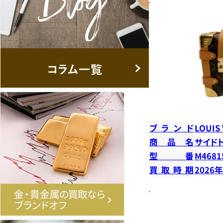
ブランド
LOUIS
商品名
サイド
型番
M4681
買取時期
2026