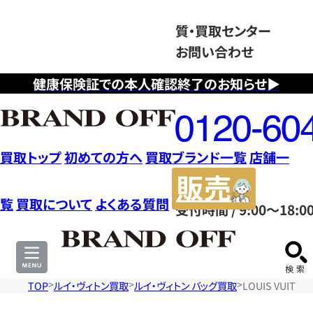
質・買取センター
お問い合わせ
健康保険証での本人確認終了のお知らせ▶
フ
リ
ー
ダ
買取トップ
初めての方へ
買取ブランド一覧
店舗一
イ
販
ヤ
売
覧
買取について
よくある質問
受付時間 / 9:00～18:0
ル
サ
0120604117
イ
ト
TOP
ルイ・ヴィトン買取
ルイ・ヴィトン バッグ買取
LOUIS VUIT