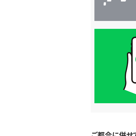
買
取
価
格
は
LINE
簡
単
査
定
ご都合に併せ