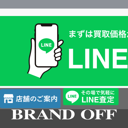
買
取
価
格
は
LINE
簡
単
査
店
定
舗
の
ご
案