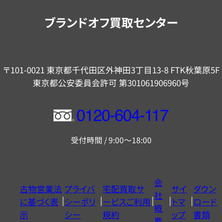
内
ブランドオフ買取センター
〒101-0021 東京都千代田区外神田3丁目13-8 FTK秋葉原5F
東京都公安委員会許可 第301061906960号
フ
リ
受付時間 / 9:00～18:00
ー
ダ
イ
会
古物営業法
プライバ
宅配買取サ
サイ
ダウン
ヤ
社
に基づく表
シーポリ
ービスご利用
トマ
ロード
ル
概
示
シー
規約
ップ
書類
0120604117
要