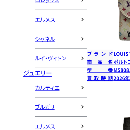
ロレックス
エルメス
シャネル
ブランド
LOUIS
ルイ・ヴィトン
商品名
ポルト
型番
M5808
ジュエリー
買取時期
2026
カルティエ
ブルガリ
エルメス