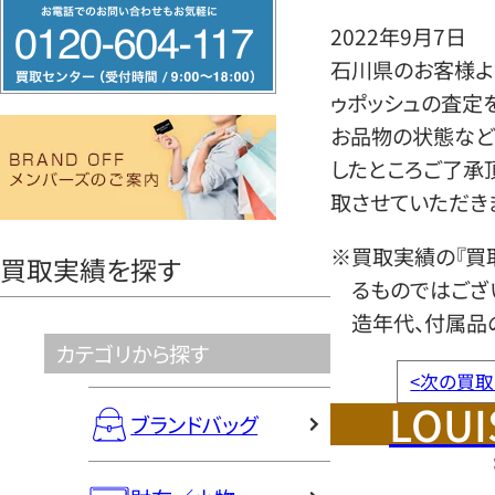
フ
2022年9月7日
リ
石川県のお客様よ
ー
ゥポッシュの査定
ダ
お品物の状態など
イ
したところご了承
ヤ
取させていただき
ル
0120604117
※買取実績の『買
買取実績を探す
るものではござ
造年代、付属品
カテゴリから探す
<
次の買取
LOUI
ブランドバッグ