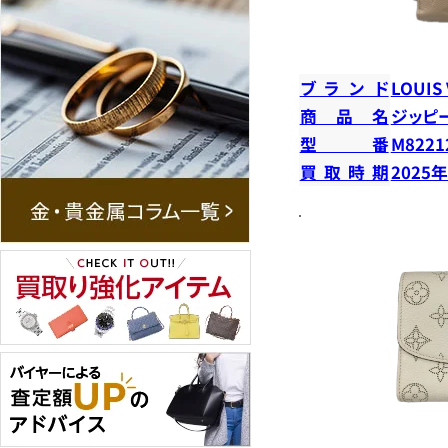
ブランド
LOUIS
商品名
ジッピ
型番
M8221
買取時期
2025