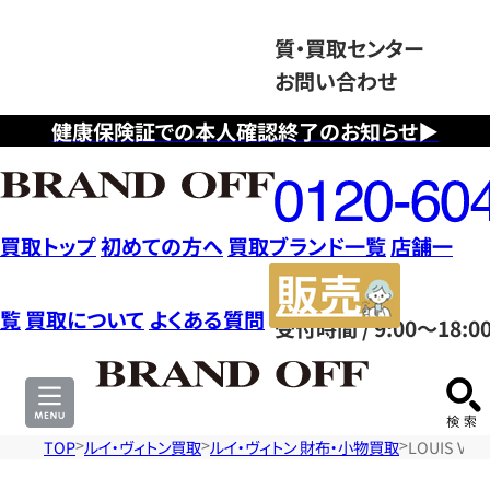
質・買取センター
お問い合わせ
健康保険証での本人確認終了のお知らせ▶
フ
リ
ー
ダ
買取トップ
初めての方へ
買取ブランド一覧
店舗一
イ
販
ヤ
売
覧
買取について
よくある質問
受付時間 / 9:00～18:0
ル
サ
0120604117
イ
ト
TOP
ルイ・ヴィトン買取
ルイ・ヴィトン 財布・小物買取
LOUIS V