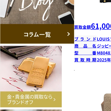
61,00
買取金額
ブランド
LOUIS
商品名
ジッピ
型番
M8048
買取時期
2025