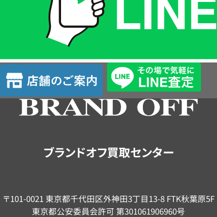
は
LINE
簡
単
査
店
定
舗
の
ご
案
内
ブランドオフ買取センター
〒101-0021 東京都千代田区外神田3丁目13-8 FTK秋葉原5F
東京都公安委員会許可 第301061906960号