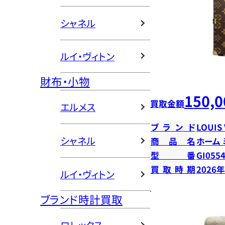
シャネル
ルイ・ヴィトン
財布・小物
150,0
買取金額
エルメス
ブランド
LOUIS
シャネル
商品名
ホーム
型番
GI055
買取時期
2026
ルイ・ヴィトン
ブランド時計買取