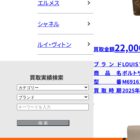
エルメス
シャネル
ルイ・ヴィトン
22,00
買取金額
ブランド
LOUIS
商品名
ポルト
買取実績検索
型番
M6916
買取時期
2025