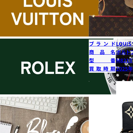
ブランド
LOUIS
商品名
ポルト
型番
M8215
買取時期
2025