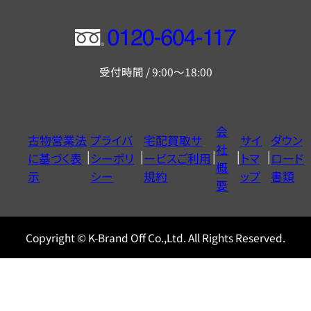
フ
リ
受付時間 / 9:00～18:00
ー
ダ
イ
会
古物営業法
プライバ
宅配買取サ
サイ
ダウン
ヤ
社
に基づく表
シーポリ
ービスご利用
トマ
ロード
ル
概
示
シー
規約
ップ
書類
0120604117
要
Copyright © K-Brand Off Co.,Ltd. All Rights Reserved.