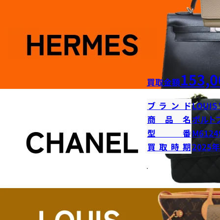
153,0
買取金額
ブランド
LOUIS
商品名
ポルト
型番
M6124
買取時期
2025