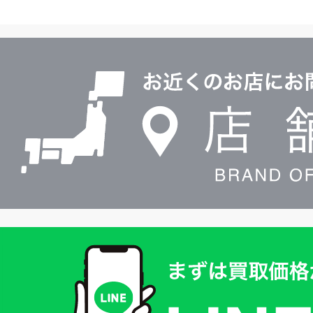
ヤ
ル
店
0120604117
舗
検
索
買
取
価
格