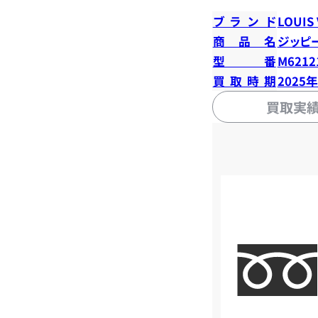
ブランド
LOUIS
商品名
ジッピ
型番
M6212
買取時期
2025
買取実