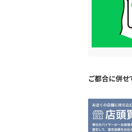
格
は
LINE
簡
単
査
定
ご都合に併せ