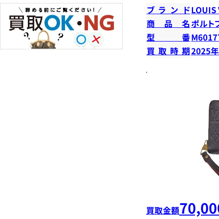
ブランド
LOUIS
商品名
ポルト
型番
M6017
買取時期
2025
70,00
買取金額