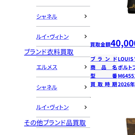
シャネル
ルイ・ヴィトン
40,00
買取金額
ブランド衣料買取
ブランド
LOUIS
エルメス
商品名
ポルト
型番
M6455
買取時期
2026
シャネル
ルイ・ヴィトン
その他ブランド品買取