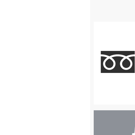
店
舗
検