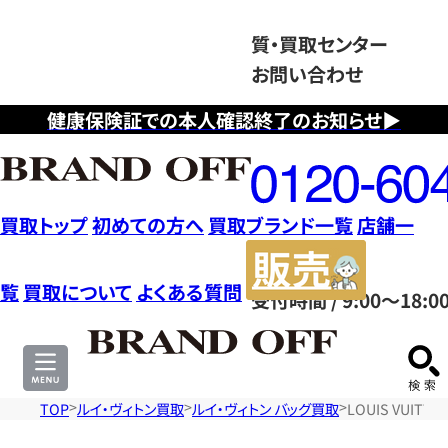
質・買取センター
お問い合わせ
健康保険証での本人確認終了のお知らせ▶
フ
リ
ー
ダ
買取トップ
初めての方へ
買取ブランド一覧
店舗一
イ
販
ヤ
売
覧
買取について
よくある質問
受付時間 / 9:00～18:0
ル
サ
0120604117
イ
ト
TOP
ルイ・ヴィトン買取
ルイ・ヴィトン バッグ買取
LOUIS VUI