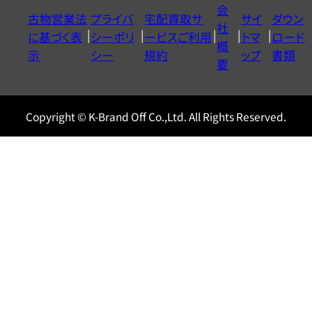
イ
会
古物営業法
プライバ
宅配買取サ
サイ
ダウン
ヤ
社
に基づく表
シーポリ
ービスご利用
トマ
ロード
ル
概
示
シー
規約
ップ
書類
0120604117
要
Copyright © K-Brand Off Co.,Ltd. All Rights Reserved.