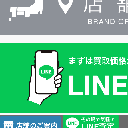
買
取
価
格
は
LINE
簡
単
査
店
定
舗