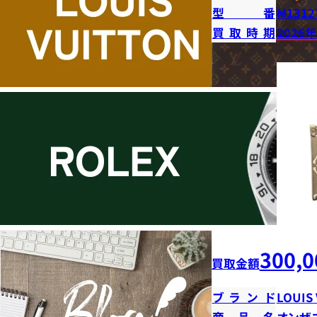
型番
M1312
買取時期
2026
300,0
買取金額
ブランド
LOUIS
商品名
オンザ