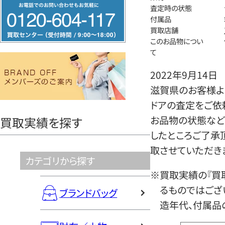
フ
査定時の状態
リ
付属品
買取店舗
ー
このお品物につい
ダ
て
イ
2022年9月14日
ヤ
滋賀県のお客様より
ル
ドアの査定をご依
0120604117
お品物の状態など
買取実績を探す
したところご了承
取させていただき
カテゴリから探す
※買取実績の『買
るものではござ
ブランドバッグ
造年代、付属品