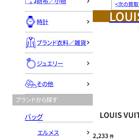
財布／小物
<
次の買取
LOUI
時計
ブランド衣料／雑貨
ジュエリー
その他
ブランドから探す
LOUIS V
バッグ
エルメス
2,233
件