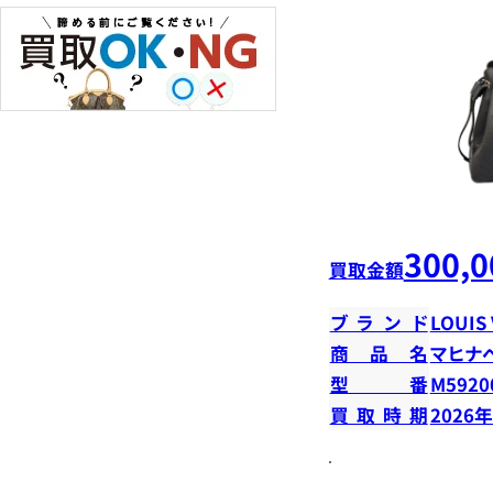
300,0
買取金額
ブランド
LOUIS
商品名
マヒナ
型番
M5920
買取時期
2026