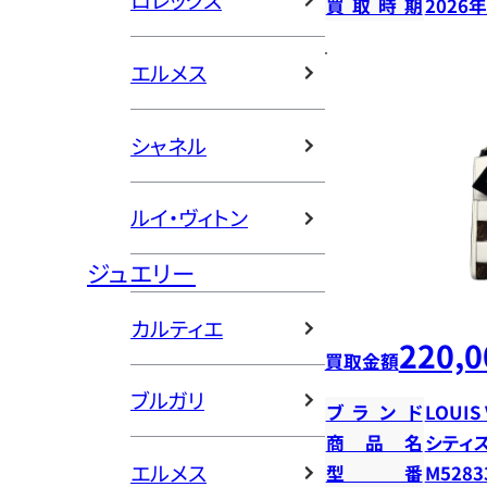
ロレックス
買取時期
2026
エルメス
シャネル
ルイ・ヴィトン
ジュエリー
カルティエ
220,0
買取金額
ブルガリ
ブランド
LOUIS
商品名
シティ
エルメス
型番
M5283