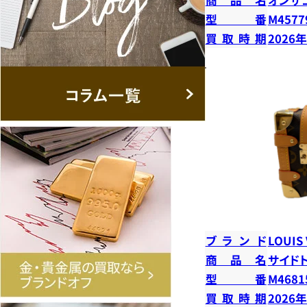
型番
M4577
買取時期
2026
ブランド
LOUIS
商品名
サイド
型番
M4681
買取時期
2026