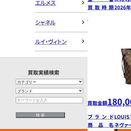
エルメス
買取時期
2026
シャネル
ルイ・ヴィトン
買取実績検索
180,0
買取金額
ブランド
LOUIS
商品名
ネヴァ