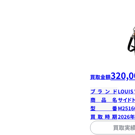
320,0
買取金額
ブランド
LOUIS
商品名
サイド
型番
M2516
買取時期
2026
買取実