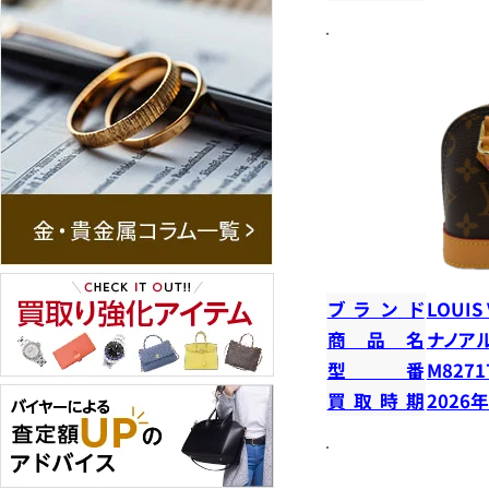
ブランド
LOUIS
商品名
ナノア
型番
M8271
買取時期
2026