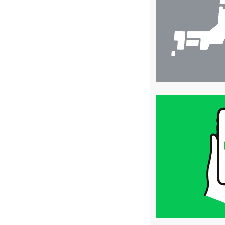
索
買
取
価
格
は
LINE
簡
単
査