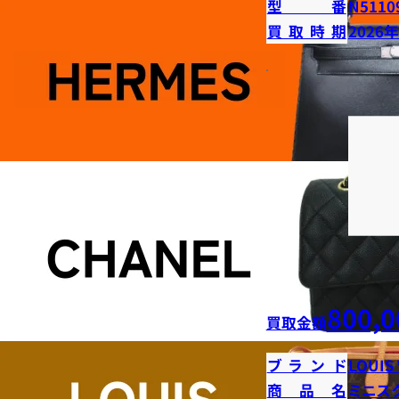
型番
N5110
買取時期
2026
800,0
買取金額
ブランド
LOUIS
商品名
ミニス