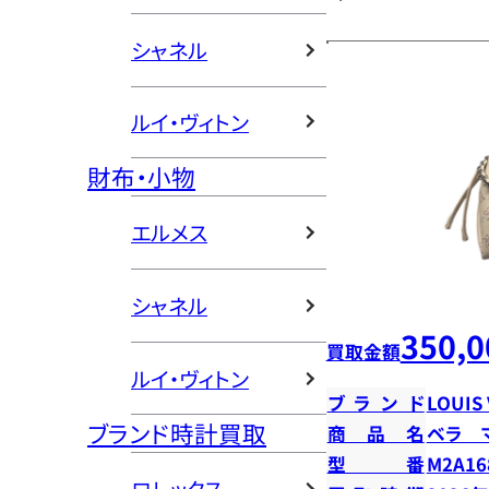
シャネル
ルイ・ヴィトン
財布・小物
エルメス
シャネル
350,0
買取金額
ルイ・ヴィトン
ブランド
LOUIS
ブランド時計買取
商品名
ベラ 
型番
M2A16