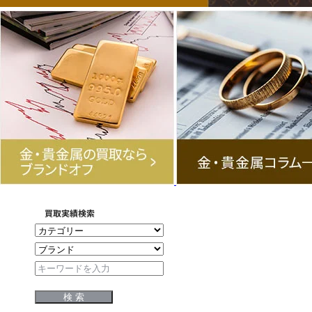
買取実績検索