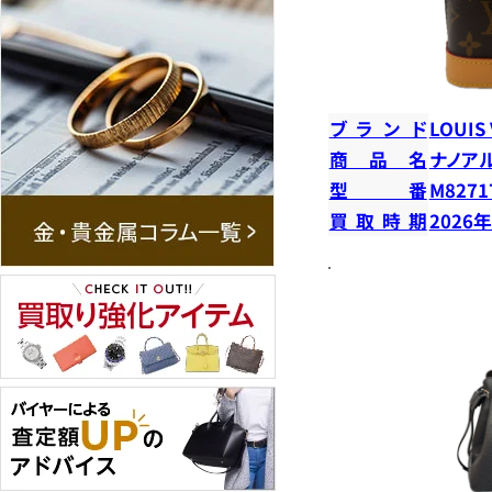
ブランド
LOUIS
商品名
ナノア
型番
M8271
買取時期
2026