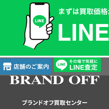
取
価
格
は
LINE
簡
単
査
店
定
舗
の
ご
案
内
ブランドオフ買取センター