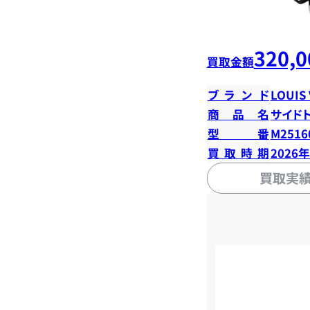
320,0
買取金額
ブランド
LOUIS
商品名
サイド
型番
M2516
買取時期
2026
買取実