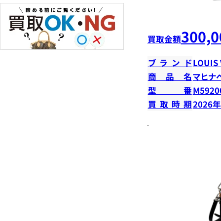
300,0
買取金額
ブランド
LOUIS
商品名
マヒナ
型番
M5920
買取時期
2026