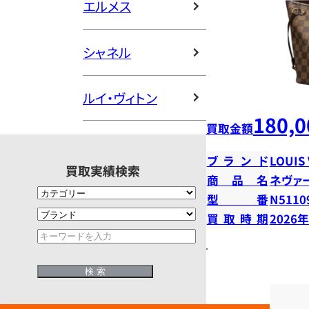
エルメス
シャネル
ルイ・ヴィトン
180,0
買取金額
ブランド
LOUIS
買取実績検索
商品名
ネヴァ
型番
N5110
買取時期
2026