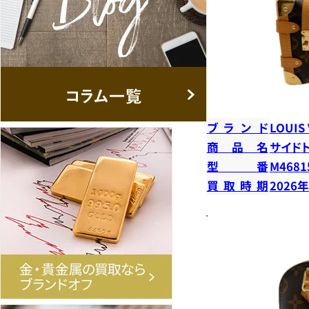
ブランド
LOUIS
商品名
サイド
型番
M4681
買取時期
2026