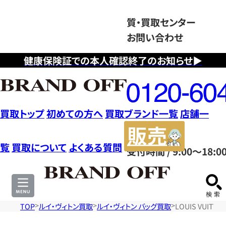
質・買取センター
お問い合わせ
健康保険証での本人確認終了のお知らせ▶
フ
リ
ー
ダ
買取トップ
初めての方へ
買取ブランド一覧
店舗一
イ
販
ヤ
売
覧
買取について
よくある質問
受付時間 / 9:00～18:0
ル
サ
0120604117
イ
ト
TOP
ルイ・ヴィトン買取
ルイ・ヴィトン バッグ買取
LOUIS VUIT