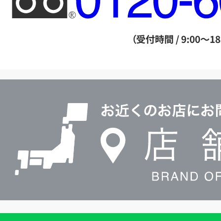
リ
ー
ダ
（受付時間 / 9:00～18
イ
ヤ
ル
店
0120604117
舗
検
索
買