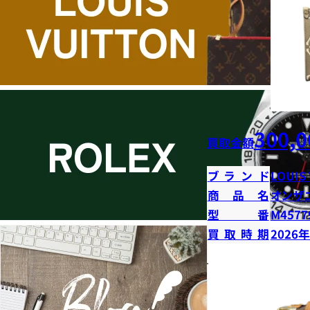
300,0
買取金額
ブランド
LOUIS
商品名
オンザ
型番
M4577
買取時期
2026