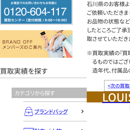
フ
石川県のお客様よ
リ
ご依頼いただきま
ー
お品物の状態など
ダ
したところご了承
イ
取させていただき
ヤ
※買取実績の『買
ル
るものではござ
0120604117
買取実績を探す
造年代、付属品
<
次の買取
LOUI
カテゴリから探す
ブランドバッグ