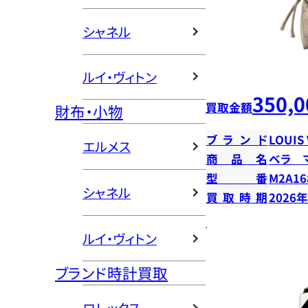
シャネル
ルイ・ヴィトン
350,0
買取金額
財布・小物
ブランド
LOUIS
エルメス
商品名
ベラ 
型番
M2A16
シャネル
買取時期
2026
ルイ・ヴィトン
ブランド時計買取