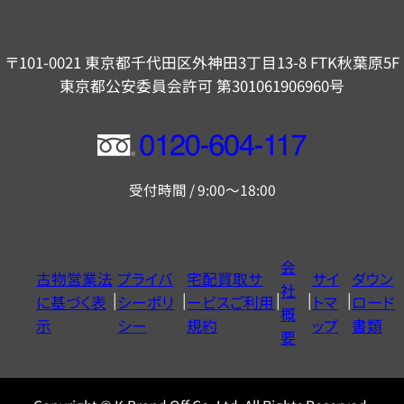
〒101-0021 東京都千代田区外神田3丁目13-8 FTK秋葉原5F
東京都公安委員会許可 第301061906960号
フ
リ
受付時間 / 9:00～18:00
ー
ダ
イ
会
古物営業法
プライバ
宅配買取サ
サイ
ダウン
ヤ
社
に基づく表
シーポリ
ービスご利用
トマ
ロード
ル
概
示
シー
規約
ップ
書類
0120604117
要