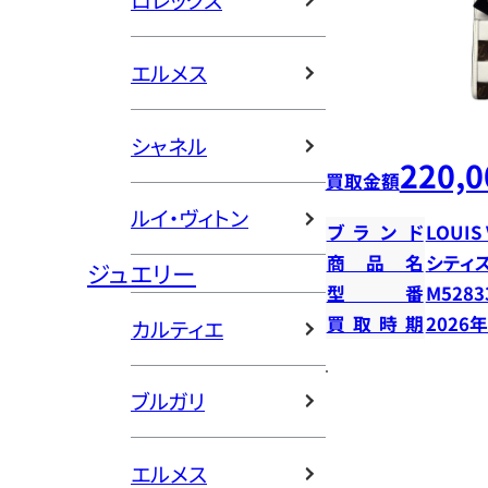
ロレックス
エルメス
シャネル
220,0
買取金額
ルイ・ヴィトン
ブランド
LOUIS
商品名
シティ
ジュエリー
型番
M5283
買取時期
2026
カルティエ
ブルガリ
エルメス