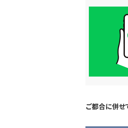
買
取
価
格
は
LINE
簡
単
査
定
ご都合に併せ