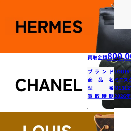
800,0
買取金額
ブランド
LOUIS
商品名
ミニス
型番
M1312
買取時期
2026