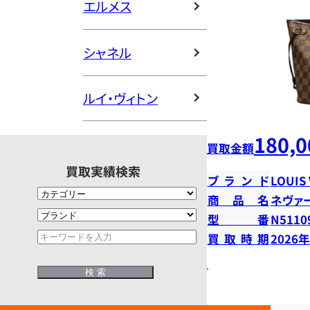
エルメス
シャネル
ルイ・ヴィトン
180,0
買取金額
買取実績検索
ブランド
LOUIS
商品名
ネヴァ
型番
N5110
買取時期
2026