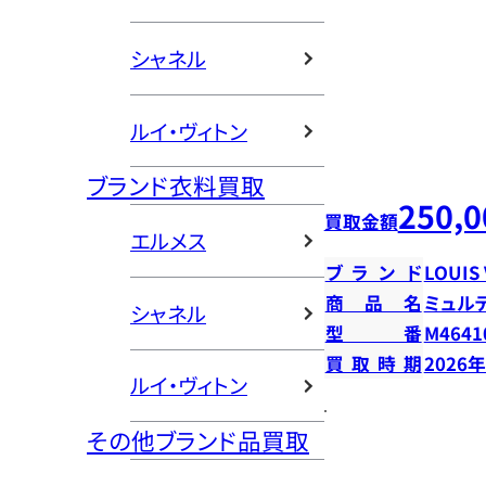
シャネル
ルイ・ヴィトン
ブランド衣料買取
250,0
買取金額
エルメス
ブランド
LOUIS
商品名
ミュル
シャネル
型番
M4641
買取時期
2026
ルイ・ヴィトン
その他ブランド品買取