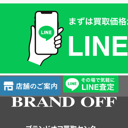
買
取
価
格
は
LINE
簡
単
査
店
定
舗
の
ご
案
内