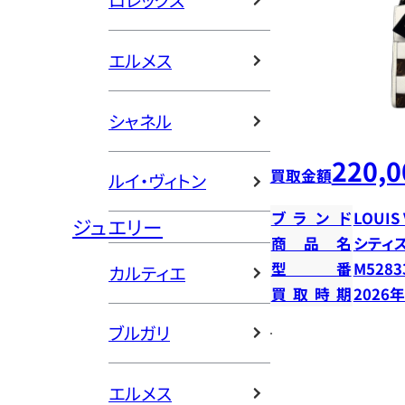
ロレックス
エルメス
シャネル
220,0
買取金額
ルイ・ヴィトン
ブランド
LOUIS
ジュエリー
商品名
シティ
型番
M5283
カルティエ
買取時期
2026
ブルガリ
エルメス