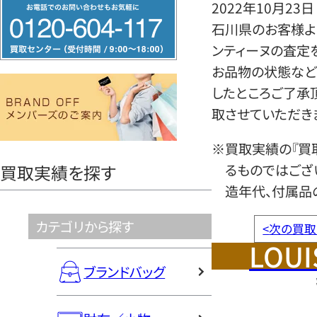
フ
2022年10月23日
リ
石川県のお客様より
ー
ンティーヌの査定
ダ
お品物の状態など
イ
したところご了承
ヤ
取させていただき
ル
※買取実績の『買
0120604117
るものではござ
買取実績を探す
造年代、付属品
カテゴリから探す
<
次の買取
LOUI
ブランドバッグ