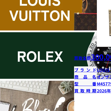
300,0
買取金額
ブランド
LOUIS
商品名
オンザ
型番
M4577
買取時期
2026