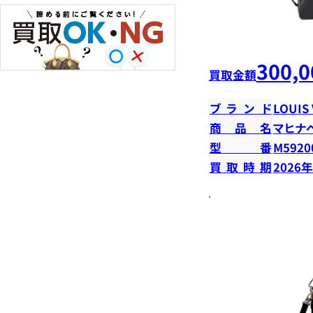
300,0
買取金額
ブランド
LOUIS
商品名
マヒナ
型番
M5920
買取時期
2026