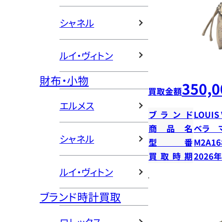
シャネル
ルイ・ヴィトン
財布・小物
350,0
買取金額
エルメス
ブランド
LOUIS
商品名
ベラ 
シャネル
型番
M2A16
買取時期
2026
ルイ・ヴィトン
ブランド時計買取