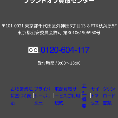
ブランドオフ買取センター
〒101-0021 東京都千代田区外神田3丁目13-8 FTK秋葉原5F
東京都公安委員会許可 第301061906960号
フ
リ
受付時間 / 9:00～18:00
ー
ダ
イ
会
古物営業法
プライバ
宅配買取サ
サイ
ダウン
ヤ
社
に基づく表
シーポリ
ービスご利用
トマ
ロード
ル
概
示
シー
規約
ップ
書類
0120604117
要