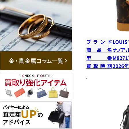
ブランド
LOUIS
商品名
ナノア
型番
M8271
買取時期
2026