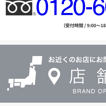
フ
リ
ー
ダ
（受付時間 / 9:00～18
イ
ヤ
ル
店
0120604117
舗
検
索