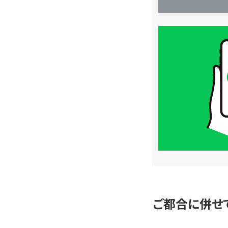
買
取
価
格
は
LINE
簡
単
査
定
ご都合に併せ