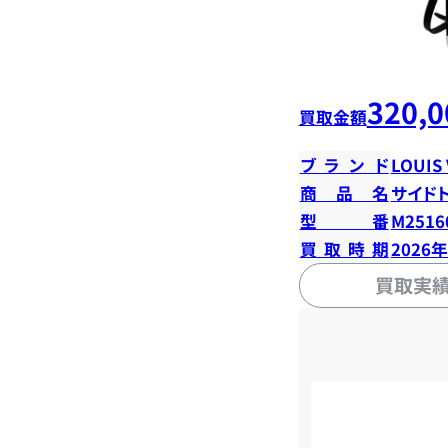
320,0
買取金額
ブランド
LOUIS
商品名
サイド
型番
M2516
買取時期
2026
買取実