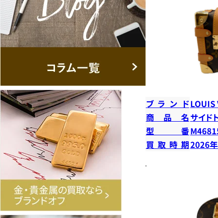
ブランド
LOUIS
商品名
サイド
型番
M4681
買取時期
2026