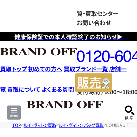
質・買取センター
お問い合わせ
健康保険証での本人確認終了のお知らせ▶
フ
リ
ー
ダ
買取トップ
初めての方へ
買取ブランド一覧
店舗一
イ
販
ヤ
売
覧
買取について
よくある質問
受付時間 / 9:00～18:0
ル
サ
0120604117
イ
ト
TOP
ルイ・ヴィトン買取
ルイ・ヴィトン バッグ買取
LOUIS VUIT