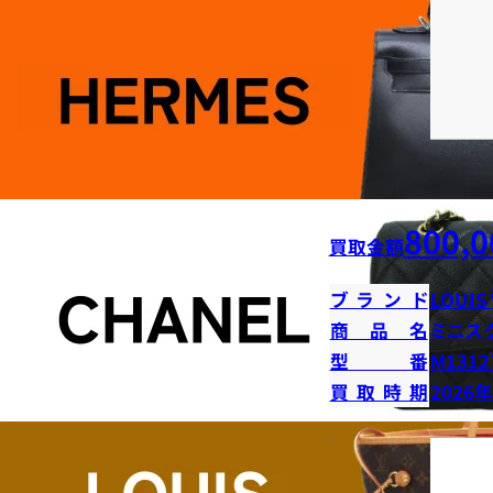
800,0
買取金額
ブランド
LOUIS
商品名
ミニス
型番
M1312
買取時期
2026