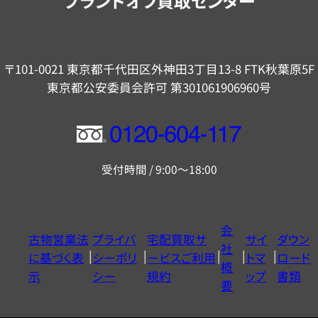
ブランドオフ買取センター
〒101-0021 東京都千代田区外神田3丁目13-8 FTK秋葉原5F
東京都公安委員会許可 第301061906960号
フ
リ
受付時間 / 9:00～18:00
ー
ダ
イ
会
古物営業法
プライバ
宅配買取サ
サイ
ダウン
ヤ
社
に基づく表
シーポリ
ービスご利用
トマ
ロード
ル
概
示
シー
規約
ップ
書類
0120604117
要