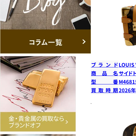
ブランド
LOUIS
商品名
サイド
型番
M4681
買取時期
2026