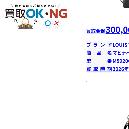
300,0
買取金額
ブランド
LOUIS
商品名
マヒナ
型番
M5920
買取時期
2026