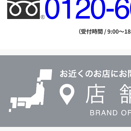
フ
リ
ー
ダ
（受付時間 / 9:00～18
イ
ヤ
ル
店
0120604117
舗
検
索