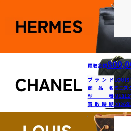
800,0
買取金額
ブランド
LOUIS
商品名
ミニス
型番
M1312
買取時期
2026