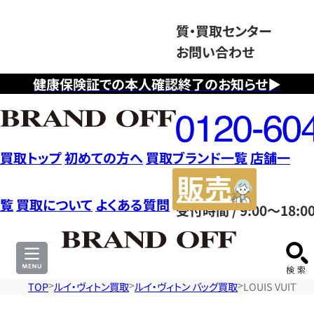
質・買取センター
お問い合わせ
健康保険証での本人確認終了のお知らせ▶
フ
リ
ー
ダ
買取トップ
初めての方へ
買取ブランド一覧
店舗一
イ
販
ヤ
売
覧
買取について
よくある質問
受付時間 / 9:00～18:0
ル
サ
0120604117
イ
ト
TOP
ルイ・ヴィトン買取
ルイ・ヴィトン バッグ買取
LOUIS VUIT