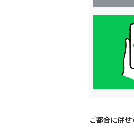
買
取
価
格
は
LINE
簡
単
査
定
ご都合に併せ