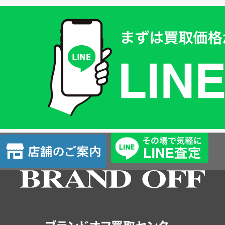
買
取
価
格
は
LINE
簡
単
査
店
定
舗
の
ご
案
内