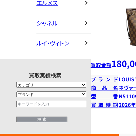
エルメス
シャネル
ルイ・ヴィトン
180,0
買取金額
買取実績検索
ブランド
LOUIS
商品名
ネヴァ
型番
N5110
買取時期
2026