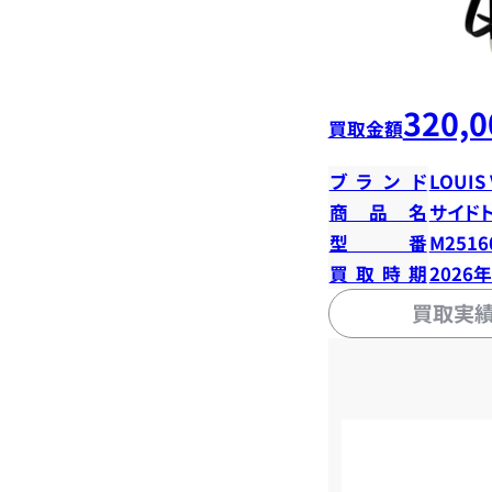
320,0
買取金額
ブランド
LOUIS
商品名
サイド
型番
M2516
買取時期
2026
買取実