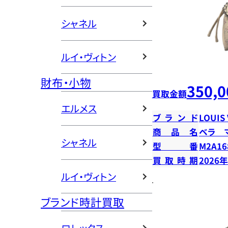
シャネル
ルイ・ヴィトン
財布・小物
350,0
買取金額
エルメス
ブランド
LOUIS
商品名
ベラ 
シャネル
型番
M2A16
買取時期
2026
ルイ・ヴィトン
ブランド時計買取