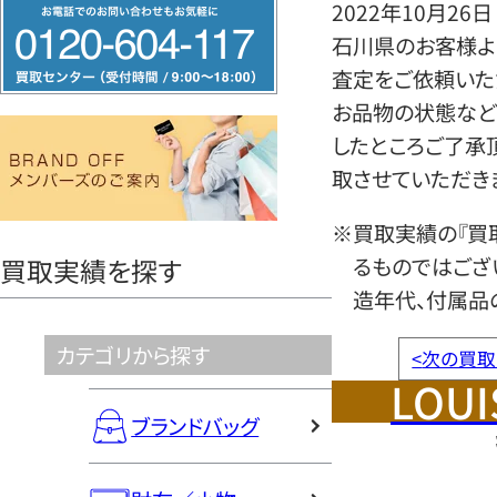
フ
2022年10月26日
リ
石川県のお客様より
ー
査定をご依頼いた
ダ
お品物の状態など
イ
したところご了承
ヤ
取させていただき
ル
※買取実績の『買
0120604117
るものではござ
買取実績を探す
造年代、付属品
カテゴリから探す
<
次の買取
LOUI
ブランドバッグ