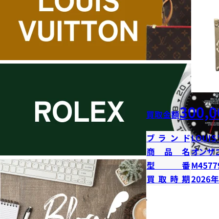
300,0
買取金額
ブランド
LOUIS
商品名
オンザ
型番
M4577
買取時期
2026