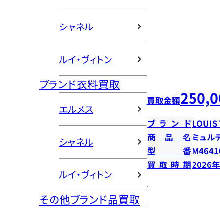
シャネル
ルイ・ヴィトン
ブランド衣料買取
250,0
買取金額
エルメス
ブランド
LOUIS
商品名
ミュル
シャネル
型番
M4641
買取時期
2026
ルイ・ヴィトン
その他ブランド品買取