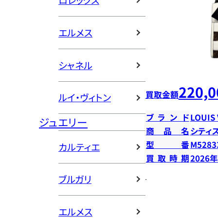
ロレックス
エルメス
シャネル
220,0
買取金額
ルイ・ヴィトン
ブランド
LOUIS
ジュエリー
商品名
シティ
型番
M5283
カルティエ
買取時期
2026
ブルガリ
エルメス