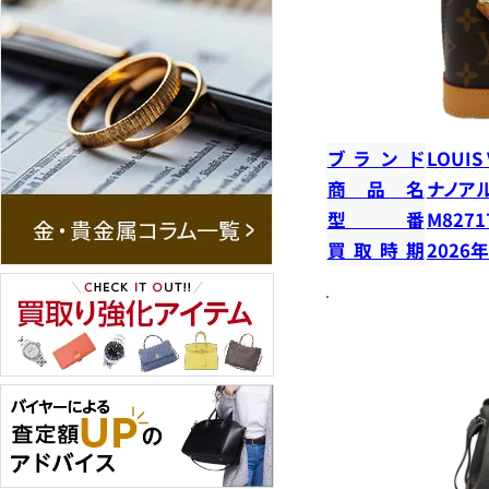
ブランド
LOUIS
商品名
ナノア
型番
M8271
買取時期
2026