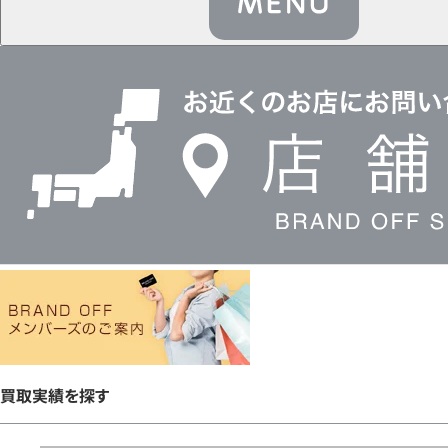
店
舗
検
索
買取実績を探す