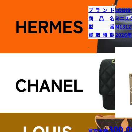
ブランド
LOUIS
商品名
ミニス
型番
M1312
買取時期
2026
300,0
買取金額