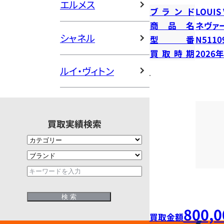
エルメス
ブランド
LOUIS
商品名
ネヴァ
シャネル
型番
N5110
買取時期
2026
ルイ・ヴィトン
買取実績検索
800,0
買取金額