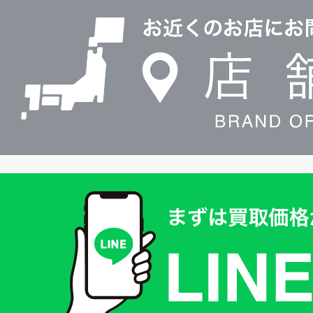
0120604117
舗
検
索
買
取
価
格
は
LINE
簡