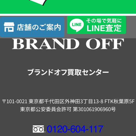
単
査
店
定
舗
の
ご
案
内
ブランドオフ買取センター
〒101-0021 東京都千代田区外神田3丁目13-8 FTK秋葉原5F
東京都公安委員会許可 第301061906960号
フ