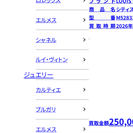
ロレックス
ブランド
LOUIS
商品名
シティ
型番
M5283
エルメス
買取時期
2026
シャネル
ルイ・ヴィトン
ジュエリー
カルティエ
ブルガリ
250,0
買取金額
エルメス