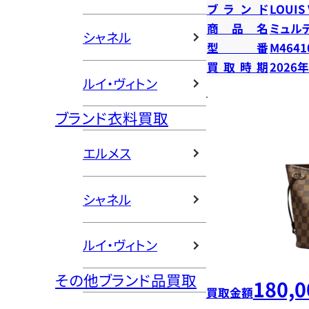
ブランド
LOUIS
商品名
ミュル
シャネル
型番
M4641
買取時期
2026
ルイ・ヴィトン
ブランド衣料買取
エルメス
シャネル
ルイ・ヴィトン
その他ブランド品買取
180,0
買取金額