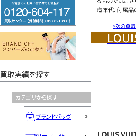
るものではござ
フ
造年代、付属品
リ
ー
<
次の買取
ダ
LOUI
イ
ヤ
ル
0120604117
買取実績を探す
カテゴリから探す
ブランドバッグ
LOUIS V