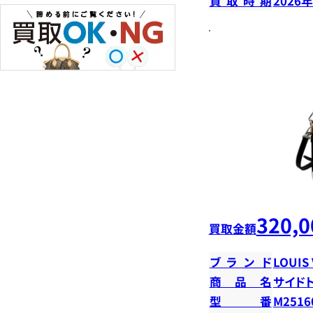
買取時期
2026
320,0
買取金額
ブランド
LOUIS
商品名
サイド
型番
M2516