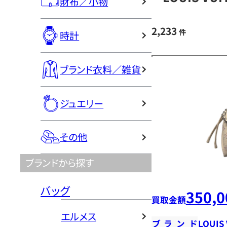
財布／小物
2,233
件
時計
ブランド衣料／雑貨
ジュエリー
その他
ブランドから探す
バッグ
350,0
買取金額
エルメス
ブランド
LOUIS