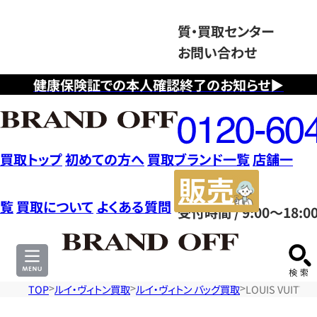
質・買取センター
お問い合わせ
健康保険証での本人確認終了のお知らせ▶
フ
リ
ー
ダ
買取トップ
初めての方へ
買取ブランド一覧
店舗一
イ
販
ヤ
売
覧
買取について
よくある質問
受付時間 / 9:00～18:0
ル
サ
0120604117
イ
ト
TOP
ルイ・ヴィトン買取
ルイ・ヴィトン バッグ買取
LOUIS VUIT