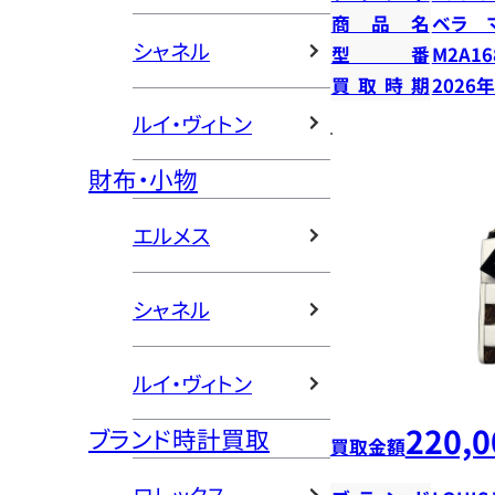
商品名
ベラ 
シャネル
型番
M2A16
買取時期
2026
ルイ・ヴィトン
財布・小物
エルメス
シャネル
ルイ・ヴィトン
220,0
ブランド時計買取
買取金額