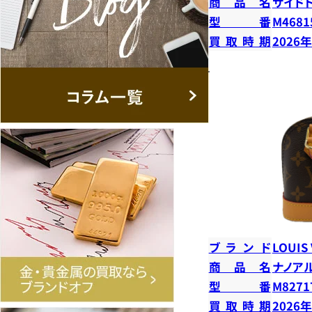
商品名
サイド
型番
M4681
買取時期
2026
ブランド
LOUIS
商品名
ナノア
型番
M8271
買取時期
2026