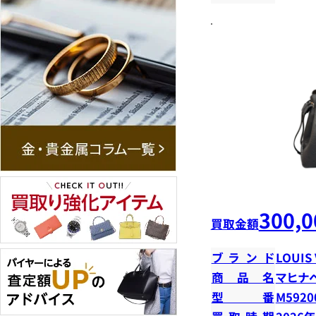
300,0
買取金額
ブランド
LOUIS
商品名
マヒナ
型番
M5920