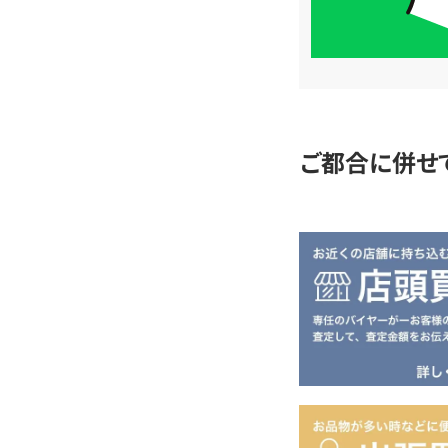
簡
単
査
定
ご都合に併せ