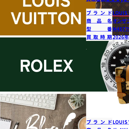
ブランド
LOUIS
商品名
オンザ
型番
M4577
買取時期
2026
ブランド
LOUIS