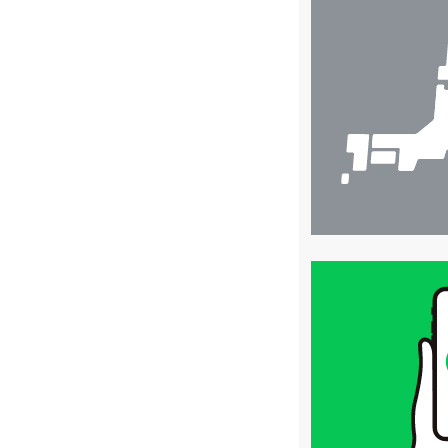
店
舗
検
索
買
取
価
格
は
LINE