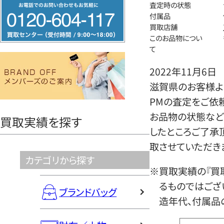
フ
査定時の状態
付属品
リ
買取店舗
ー
このお品物につい
ダ
て
イ
2022年11月6日
ヤ
滋賀県のお客様よ
ル
PMの査定をご依
0120604117
お品物の状態など
買取実績を探す
したところご了承
取させていただき
カテゴリから探す
※買取実績の『買
るものではござ
ブランドバッグ
造年代、付属品