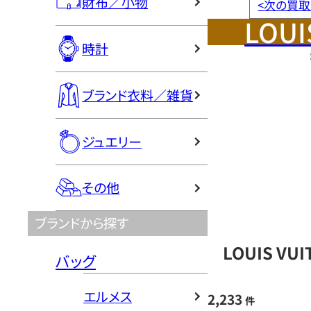
財布／小物
<
次の買取
LOUI
時計
ブランド衣料／雑貨
ジュエリー
その他
ブランドから探す
LOUIS V
バッグ
エルメス
2,233
件