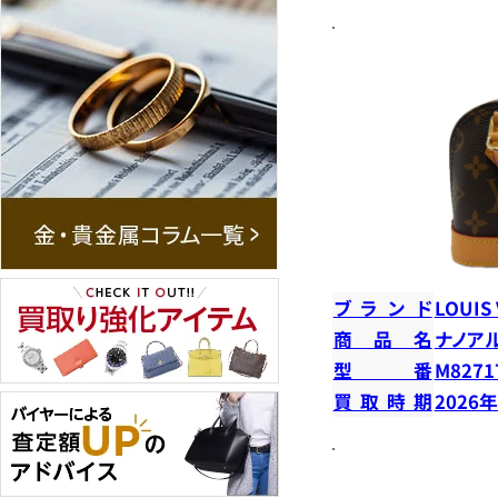
ブランド
LOUIS
商品名
ナノア
型番
M8271
買取時期
2026