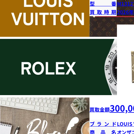
型番
M1312
買取時期
2026
300,0
買取金額
ブランド
LOUIS
商品名
オンザ