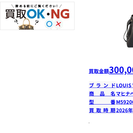
300,0
買取金額
ブランド
LOUIS
商品名
マヒナ
型番
M5920
買取時期
2026