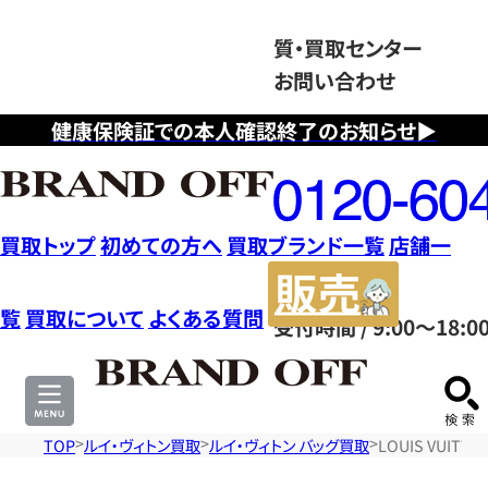
質・買取センター
お問い合わせ
健康保険証での本人確認終了のお知らせ▶
フ
リ
ー
ダ
買取トップ
初めての方へ
買取ブランド一覧
店舗一
イ
販
ヤ
売
覧
買取について
よくある質問
受付時間 / 9:00～18:0
ル
サ
0120604117
イ
ト
TOP
ルイ・ヴィトン買取
ルイ・ヴィトン バッグ買取
LOUIS VUIT