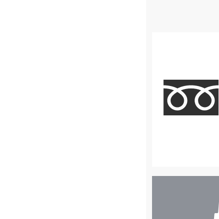
店
舗
検