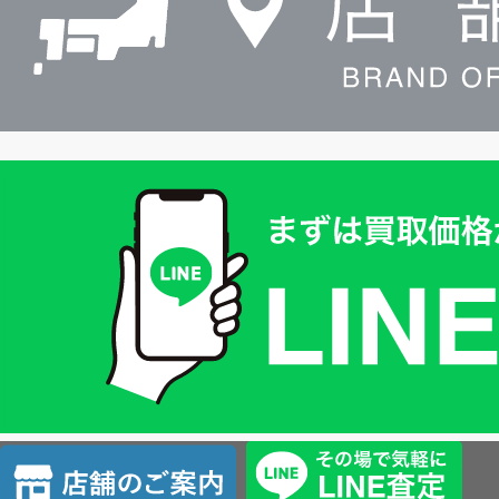
買
取
価
格
は
LINE
簡
単
査
店
定
舗