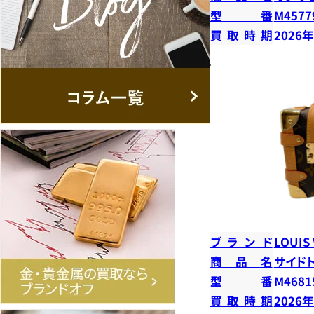
型番
M4577
買取時期
2026
ブランド
LOUIS
商品名
サイド
型番
M4681
買取時期
2026