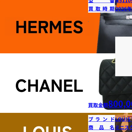
型番
N5110
買取時期
2026
800,0
買取金額
ブランド
LOUIS
商品名
ミニス