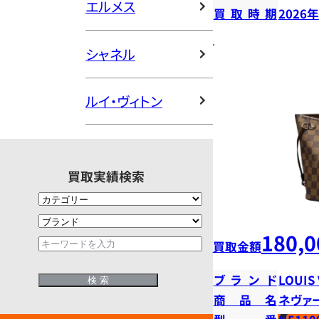
エルメス
買取時期
2026
シャネル
ルイ・ヴィトン
買取実績検索
180,0
買取金額
ブランド
LOUIS
商品名
ネヴァ