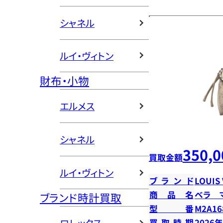
シャネル
ルイ・ヴィトン
財布・小物
エルメス
シャネル
350,0
買取金額
ルイ・ヴィトン
ブランド
LOUIS
商品名
ベラ 
ブランド時計買取
型番
M2A16
買取時期
2026