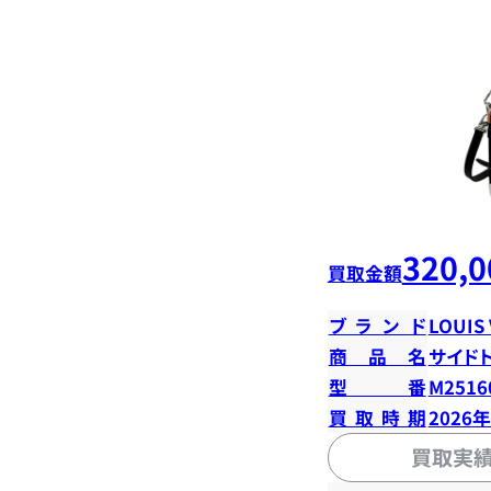
320,0
買取金額
ブランド
LOUIS
商品名
サイド
型番
M2516
買取時期
2026
買取実