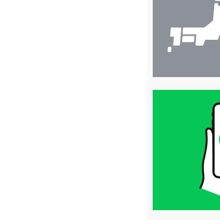
索
買
取
価
格
は
LINE
簡
単
査