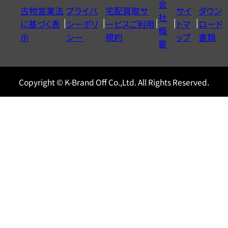
会
古物営業法
プライバ
宅配買取サ
サイ
ダウン
ヤ
社
に基づく表
シーポリ
ービスご利用
トマ
ロード
ル
概
示
シー
規約
ップ
書類
0120604117
要
Copyright © K-Brand Off Co.,Ltd. All Rights Reserved.