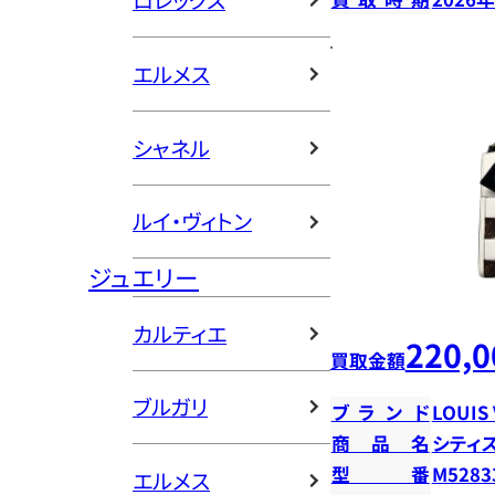
ロレックス
エルメス
シャネル
ルイ・ヴィトン
ジュエリー
カルティエ
220,0
買取金額
ブルガリ
ブランド
LOUIS
商品名
シティ
型番
M5283
エルメス