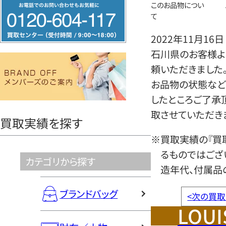
フ
このお品物につい
て
リ
ー
2022年11月16日
ダ
石川県のお客様よ
イ
頼いただきました
ヤ
お品物の状態など
ル
したところご了承
0120604117
取させていただき
買取実績を探す
※買取実績の『買
るものではござ
カテゴリから探す
造年代、付属品
ブランドバッグ
<
次の買取
LOUI