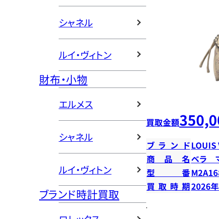
シャネル
ルイ・ヴィトン
財布・小物
エルメス
350,0
買取金額
シャネル
ブランド
LOUIS
商品名
ベラ 
ルイ・ヴィトン
型番
M2A16
買取時期
2026
ブランド時計買取