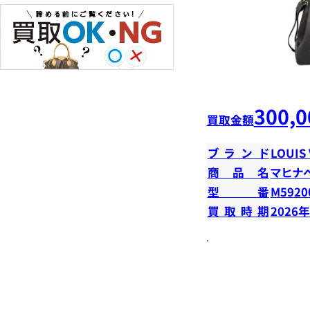
300,0
買取金額
ブランド
LOUIS
商品名
マヒナ
型番
M5920
買取時期
2026