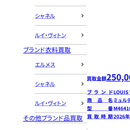
シャネル
ルイ・ヴィトン
ブランド衣料買取
エルメス
250,0
買取金額
シャネル
ブランド
LOUIS
商品名
ミュル
ルイ・ヴィトン
型番
M4641
買取時期
2026
その他ブランド品買取