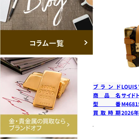
ブランド
LOUIS
商品名
サイド
型番
M4681
買取時期
2026