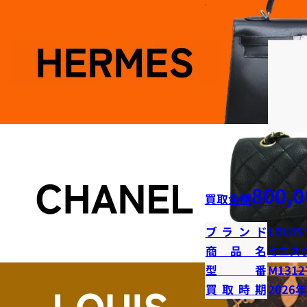
800,0
買取金額
ブランド
LOUIS
商品名
ミニス
型番
M1312
買取時期
2026