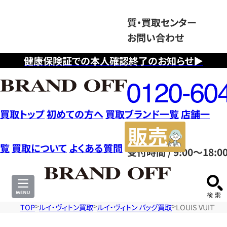
質・買取センター
お問い合わせ
健康保険証での本人確認終了のお知らせ▶
フ
リ
ー
ダ
買取トップ
初めての方へ
買取ブランド一覧
店舗一
イ
販
ヤ
売
覧
買取について
よくある質問
受付時間 / 9:00～18:0
ル
サ
0120604117
イ
ト
TOP
ルイ・ヴィトン買取
ルイ・ヴィトン バッグ買取
LOUIS VUIT