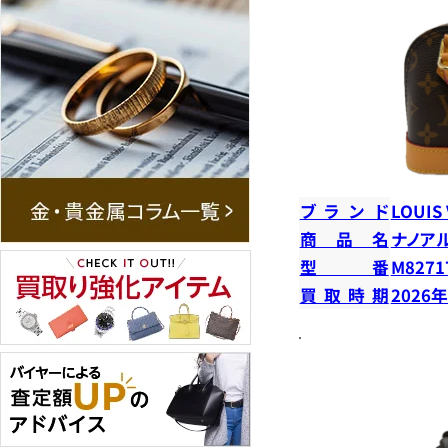
ブランド
LOUIS
商品名
ナノア
型番
M8271
買取時期
2026