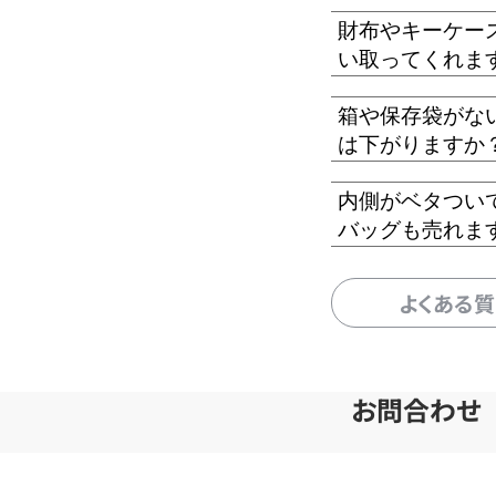
財布やキーケー
い取ってくれま
箱や保存袋がな
は下がりますか
内側がベタつい
バッグも売れま
よくある
お問合わせ