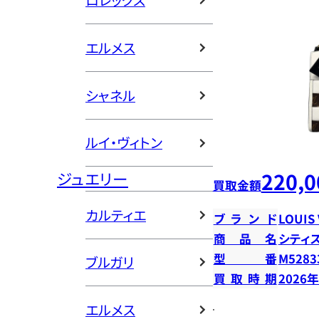
ロレックス
エルメス
シャネル
ルイ・ヴィトン
220,0
ジュエリー
買取金額
カルティエ
ブランド
LOUIS
商品名
シティ
型番
M5283
ブルガリ
買取時期
2026
エルメス