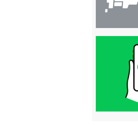
買
取
価
格
は
LINE
簡
単
査
定