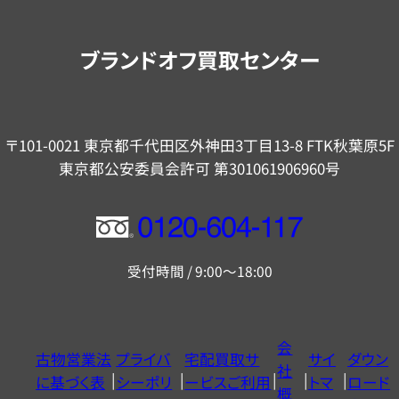
案
内
ブランドオフ買取センター
〒101-0021 東京都千代田区外神田3丁目13-8 FTK秋葉原5F
東京都公安委員会許可 第301061906960号
フ
リ
受付時間 / 9:00～18:00
ー
ダ
イ
会
古物営業法
プライバ
宅配買取サ
サイ
ダウン
ヤ
社
に基づく表
シーポリ
ービスご利用
トマ
ロード
ル
概