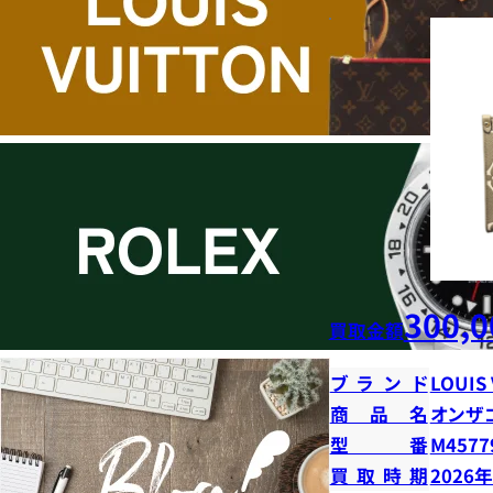
300,0
買取金額
ブランド
LOUIS
商品名
オンザ
型番
M4577
買取時期
2026