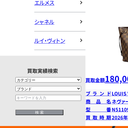
エルメス
シャネル
ルイ・ヴィトン
買取実績検索
180,0
買取金額
ブランド
LOUIS
商品名
ネヴァ
型番
N5110
買取時期
2026