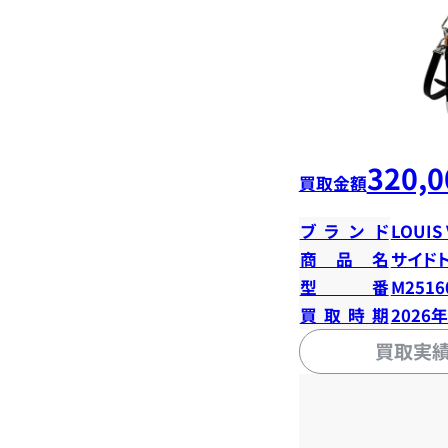
320,0
買取金額
ブランド
LOUIS
商品名
サイド
型番
M2516
買取時期
2026
買取実