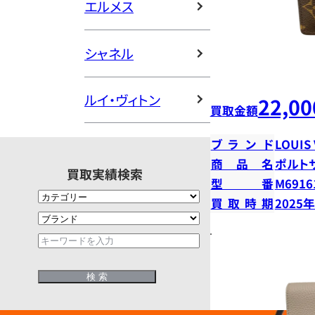
エルメス
シャネル
ルイ・ヴィトン
22,00
買取金額
ブランド
LOUIS
商品名
ポルト
買取実績検索
型番
M6916
買取時期
2025