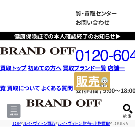
質・買取センター
お問い合わせ
健康保険証での本人確認終了のお知らせ▶
フ
リ
ー
ダ
買取トップ
初めての方へ
買取ブランド一覧
店舗一
イ
販
ヤ
売
覧
買取について
よくある質問
受付時間 / 9:00～18:0
ル
サ
0120604117
イ
ト
TOP
ルイ・ヴィトン買取
ルイ・ヴィトン 財布・小物買取
LOUIS V