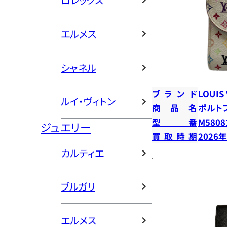
ロレックス
エルメス
シャネル
ブランド
LOUIS
ルイ・ヴィトン
商品名
ポルト
型番
M5808
ジュエリー
買取時期
2026
カルティエ
ブルガリ
エルメス