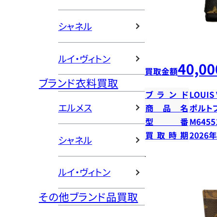
シャネル
ルイ・ヴィトン
40,00
買取金額
ブランド衣料買取
ブランド
LOUIS
エルメス
商品名
ポルト
型番
M6455
買取時期
2026
シャネル
ルイ・ヴィトン
その他ブランド品買取