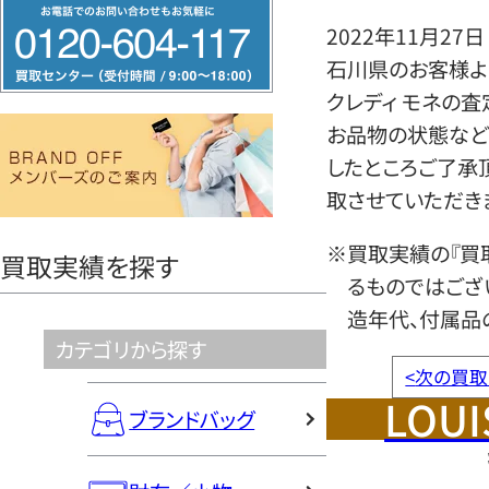
フ
2022年11月27日
リ
石川県のお客様より
ー
クレディ モネの
ダ
お品物の状態など
イ
したところご了承
ヤ
取させていただき
ル
0120604117
※買取実績の『買
買取実績を探す
るものではござ
造年代、付属品
カテゴリから探す
<
次の買取
LOUI
ブランドバッグ