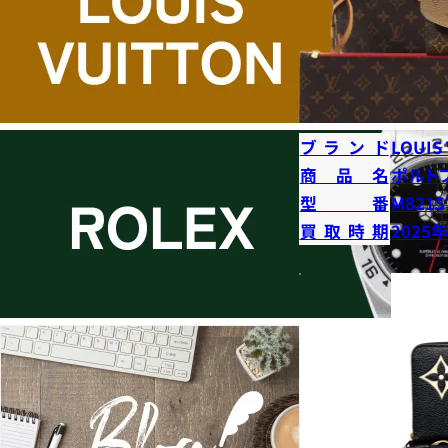
ブランド
LOUIS
商品名
ポルト
型番
M8215
買取時期
2025