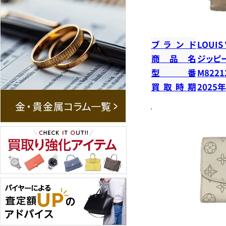
ブランド
LOUIS
商品名
ジッピ
型番
M8221
買取時期
2025