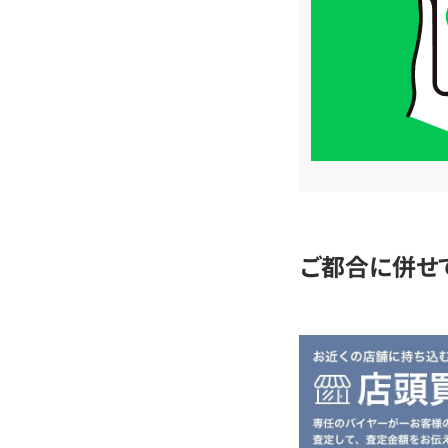
格
は
LINE
簡
単
査
定
ご都合に併せ