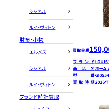
シャネル
ルイ・ヴィトン
財布・小物
150,0
買取金額
エルメス
ブランド
LOUIS
シャネル
商品名
ホーム
型番
GI055
買取時期
2026
ルイ・ヴィトン
ブランド時計買取