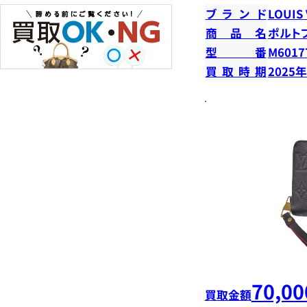
ブランド
LOUIS
商品名
ポルト
型番
M6017
買取時期
2025
70,00
買取金額