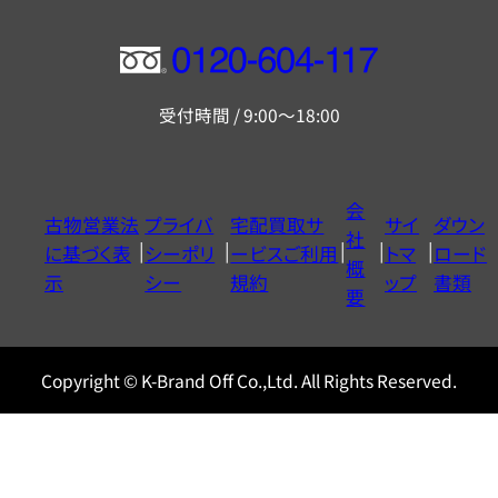
フ
リ
受付時間 / 9:00～18:00
ー
ダ
イ
会
古物営業法
プライバ
宅配買取サ
サイ
ダウン
ヤ
社
に基づく表
シーポリ
ービスご利用
トマ
ロード
ル
概
示
シー
規約
ップ
書類
0120604117
要
Copyright © K-Brand Off Co.,Ltd. All Rights Reserved.