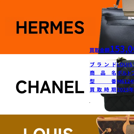
153,0
買取金額
ブランド
LOUIS
商品名
ポルト
型番
M6124
買取時期
2025