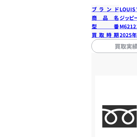
ブランド
LOUIS
商品名
ジッピ
型番
M6212
買取時期
2025
買取実