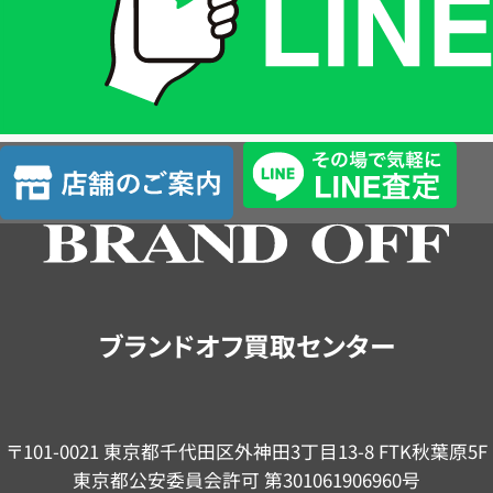
は
LINE
簡
単
査
店
定
舗
の
ご
案
内
ブランドオフ買取センター
〒101-0021 東京都千代田区外神田3丁目13-8 FTK秋葉原5F
東京都公安委員会許可 第301061906960号