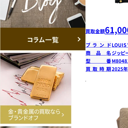
61,00
買取金額
ブランド
LOUIS
商品名
ジッピ
型番
M8048
買取時期
2025