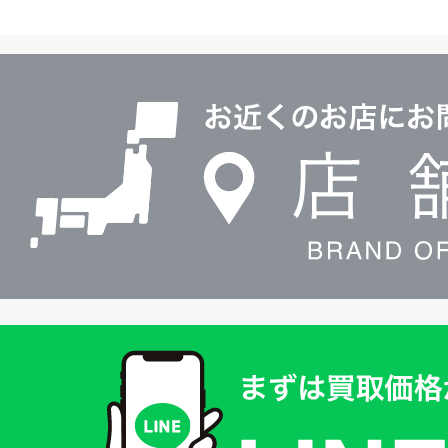
ヤ
ル
店
0120604117
舗
検
索
買
取
価
格