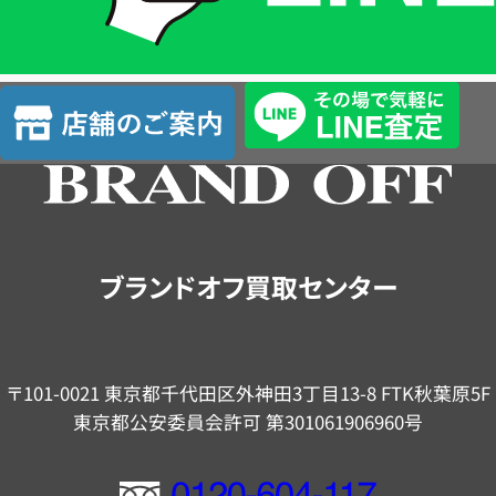
簡
単
査
店
定
舗
の
ご
案
内
ブランドオフ買取センター
〒101-0021 東京都千代田区外神田3丁目13-8 FTK秋葉原5F
東京都公安委員会許可 第301061906960号