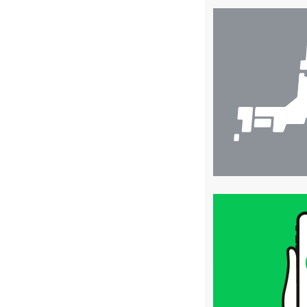
店
舗
検
索
買
取
価
格
は