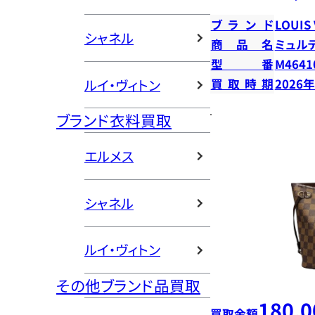
ブランド
LOUIS
シャネル
商品名
ミュル
型番
M4641
ルイ・ヴィトン
買取時期
2026
ブランド衣料買取
エルメス
シャネル
ルイ・ヴィトン
その他ブランド品買取
180,0
買取金額