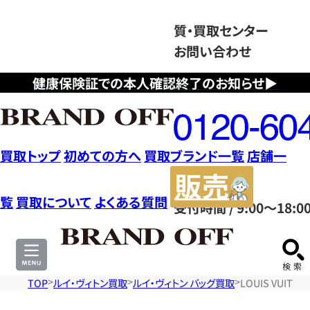
質・買取センター
お問い合わせ
健康保険証での本人確認終了のお知らせ▶
フ
リ
ー
ダ
買取トップ
初めての方へ
買取ブランド一覧
店舗一
イ
販
ヤ
売
覧
買取について
よくある質問
受付時間 / 9:00～18:0
ル
サ
0120604117
イ
ト
TOP
ルイ・ヴィトン買取
ルイ・ヴィトン バッグ買取
LOUIS VUIT