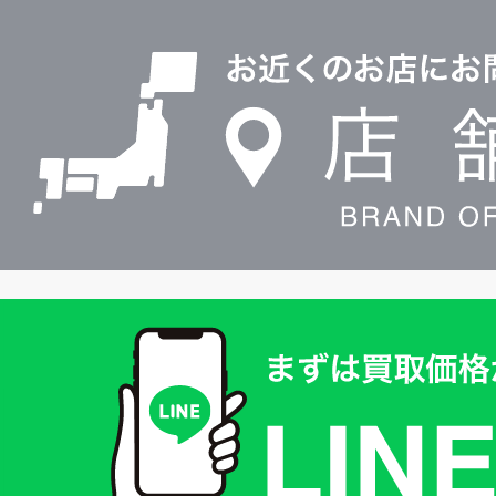
店
0120604117
舗
検
索
買
取
価
格
は
LINE