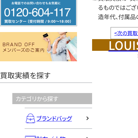
フ
るものではござ
リ
造年代、付属品
ー
ダ
<
次の買取
イ
LOUI
ヤ
ル
0120604117
買取実績を探す
カテゴリから探す
ブランドバッグ