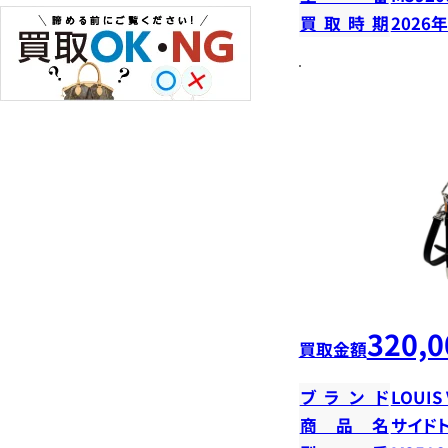
買取時期
2026
320,0
買取金額
ブランド
LOUIS
商品名
サイド