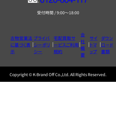
フ
リ
受付時間 / 9:00～18:00
ー
ダ
イ
会
古物営業法
プライバ
宅配買取サ
サイ
ダウン
ヤ
社
に基づく表
シーポリ
ービスご利用
トマ
ロード
ル
概
示
シー
規約
ップ
書類
0120604117
要
Copyright © K-Brand Off Co.,Ltd. All Rights Reserved.