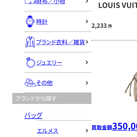
財布／小物
LOUIS V
時計
2,233
件
ブランド衣料／雑貨
ジュエリー
その他
ブランドから探す
バッグ
350,0
買取金額
エルメス