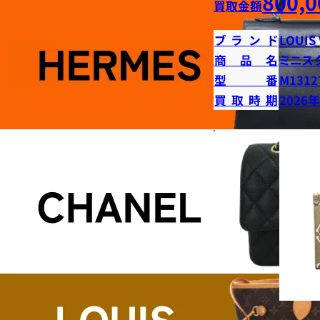
800,0
買取金額
ブランド
LOUIS
商品名
ミニス
型番
M1312
買取時期
2026