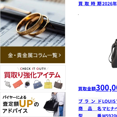
買取時期
2026
300,0
買取金額
ブランド
LOUIS
商品名
マヒナ
型番
M5920