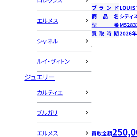
ロレックス
ブランド
LOUIS
商品名
シティ
エルメス
型番
M5283
買取時期
2026
シャネル
ルイ・ヴィトン
ジュエリー
カルティエ
ブルガリ
250,0
エルメス
買取金額