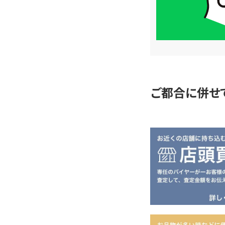
LINE
簡
単
査
定
ご都合に併せ