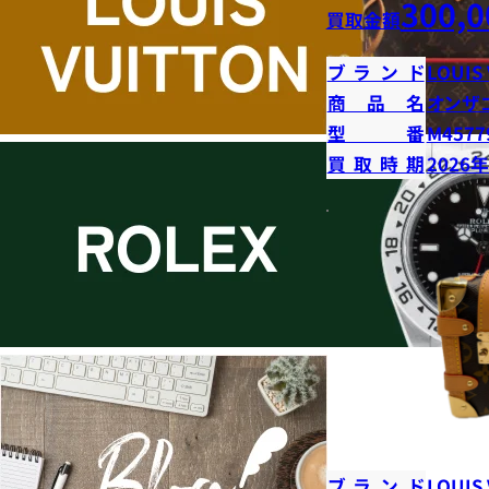
300,0
買取金額
ブランド
LOUIS
商品名
オンザ
型番
M4577
買取時期
2026
ブランド
LOUIS