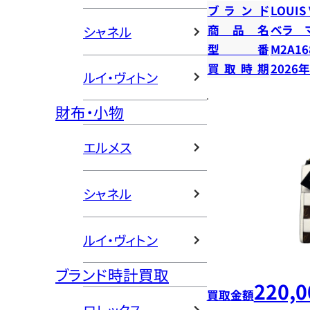
ブランド
LOUIS
商品名
ベラ 
シャネル
型番
M2A16
買取時期
2026
ルイ・ヴィトン
財布・小物
エルメス
シャネル
ルイ・ヴィトン
ブランド時計買取
220,0
買取金額