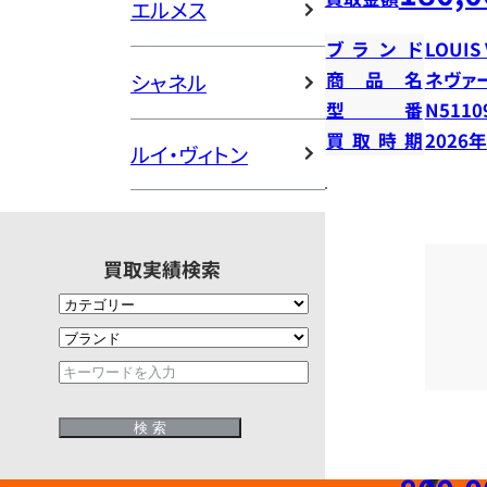
エルメス
ブランド
LOUIS
商品名
ネヴァ
シャネル
型番
N5110
買取時期
2026
ルイ・ヴィトン
買取実績検索