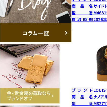
商品名
サイド
型番
M4681
買取時期
2026
ブランド
LOUIS
商品名
ナノア
型番
M8271